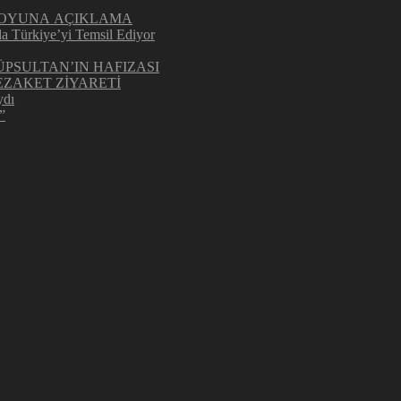
UOYUNA AÇIKLAMA
la Türkiye’yi Temsil Ediyor
ÜPSULTAN’IN HAFIZASI
ZAKET ZİYARETİ
ydı
”