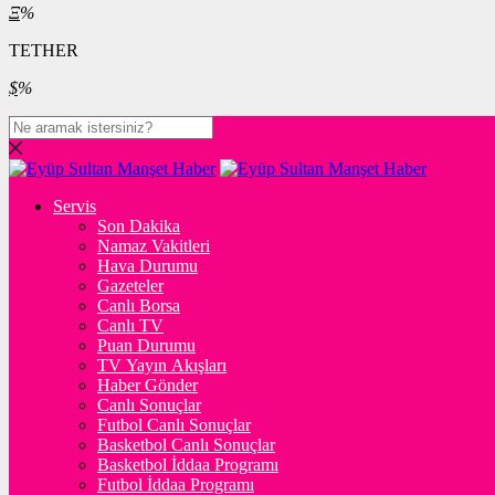
Ξ
%
TETHER
$
%
Servis
Son Dakika
Namaz Vakitleri
Hava Durumu
Gazeteler
Canlı Borsa
Canlı TV
Puan Durumu
TV Yayın Akışları
Haber Gönder
Canlı Sonuçlar
Futbol Canlı Sonuçlar
Basketbol Canlı Sonuçlar
Basketbol İddaa Programı
Futbol İddaa Programı