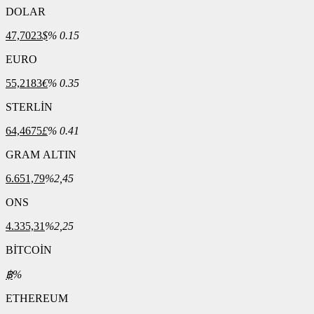
DOLAR
47,7023
$
% 0.15
EURO
55,2183
€
% 0.35
STERLİN
64,4675
£
% 0.41
GRAM ALTIN
6.651,79
%2,45
ONS
4.335,31
%2,25
BİTCOİN
฿
%
ETHEREUM