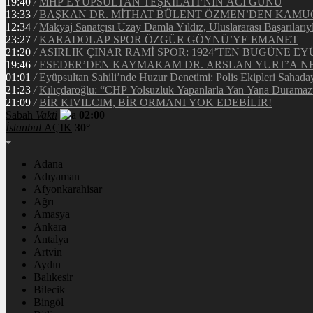
19:40
/
MHP EYÜPSULTAN TEŞKİLATI’NIN ACI GÜNÜ
13:33
/
BAŞKAN DR. MİTHAT BÜLENT ÖZMEN’DEN KAM
12:34
/
Makyaj Sanatçısı Uzay Damla Yıldız, Uluslararası Başarılarıy
23:27
/
KARADOLAP SPOR ÖZGÜR GÖYNÜ’YE EMANET
21:20
/
ASIRLIK ÇINAR RAMİ SPOR: 1924’TEN BUGÜNE EY
19:46
/
ESEDER’DEN KAYMAKAM DR. ARSLAN YURT’A NE
01:01
/
Eyüpsultan Sahili’nde Huzur Denetimi: Polis Ekipleri Sahada
21:23
/
Kılıçdaroğlu: “CHP Yolsuzluk Yapanlarla Yan Yana Duramaz
21:09
/
BİR KIVILCIM, BİR ORMANI YOK EDEBİLİR!
Sabah
Vakti
02:00
İstanbul
AÇIK
30°
Adana
Adıyaman
Afyonkarahisar
Ağrı
Amasya
Ankara
Antalya
Artvin
Aydın
Balıkesir
Bilecik
Bingöl