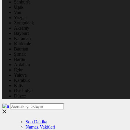
Şanlıurfa
Uşak
Van
Yozgat
Zonguldak
Aksaray
Bayburt
Karaman
Kırıkkale
Batman
Şırnak
Bartın
Ardahan
Iğdır
Yalova
Karabük
Kilis
Osmaniye
Düzce
Son Dakika
Namaz Vakitleri