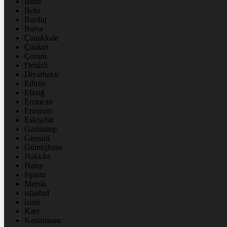
Bitlis
Bolu
Burdur
Bursa
Çanakkale
Çankırı
Çorum
Denizli
Diyarbakır
Edirne
Elazığ
Erzincan
Erzurum
Eskişehir
Gaziantep
Giresun
Gümüşhane
Hakkâri
Hatay
Isparta
Mersin
istanbul
izmir
Kars
Kastamonu