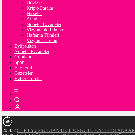
Dövizler
Kripto Paralar
Hisseler
Altınlar
Nöbetçi Eczaneler
Vizyondaki Filmler
Haftanın Filmleri
Vizyon Takvimi
Eyüpsultan
Nöbetçi Eczaneler
Gündem
Spor
Ekonomi
Gazeteler
Haber Gönder
20:37
/
CHP EYÜPSULTAN İLÇE ÖRGÜTÜ ÜYELERİ ANKA