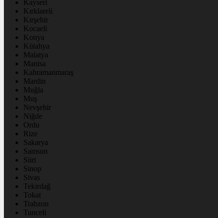
Kayseri
Kırklareli
Kırşehir
Kocaeli
Konya
Kütahya
Malatya
Manisa
Kahramanmaraş
Mardin
Muğla
Muş
Nevşehir
Niğde
Ordu
Rize
Sakarya
Samsun
Siirt
Sinop
Sivas
Tekirdağ
Tokat
Trabzon
Tunceli