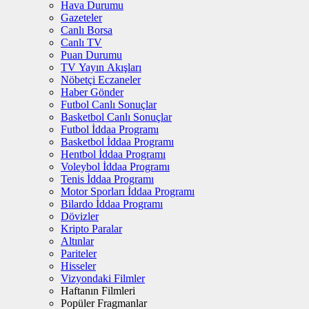
Hava Durumu
Gazeteler
Canlı Borsa
Canlı TV
Puan Durumu
TV Yayın Akışları
Nöbetçi Eczaneler
Haber Gönder
Futbol Canlı Sonuçlar
Basketbol Canlı Sonuçlar
Futbol İddaa Programı
Basketbol İddaa Programı
Hentbol İddaa Programı
Voleybol İddaa Programı
Tenis İddaa Programı
Motor Sporları İddaa Programı
Bilardo İddaa Programı
Dövizler
Kripto Paralar
Altınlar
Pariteler
Hisseler
Vizyondaki Filmler
Haftanın Filmleri
Popüler Fragmanlar