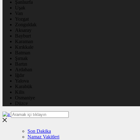
Şanlıurfa
Uşak
Van
Yozgat
Zonguldak
Aksaray
Bayburt
Karaman
Kırıkkale
Batman
Şırnak
Bartın
Ardahan
Iğdır
Yalova
Karabük
Kilis
Osmaniye
Düzce
Son Dakika
Namaz Vakitleri