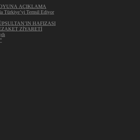
UOYUNA AÇIKLAMA
la Türkiye’yi Temsil Ediyor
ÜPSULTAN’IN HAFIZASI
ZAKET ZİYARETİ
ydı
”