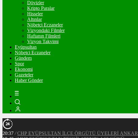
Dövizler
Kripto Paralar
Hisseler
Altınlar
Nöbetçi Eczaneler
Vizyondaki Filmler
Haftanın Filmleri
Vizyon Takvimi
Eyüpsultan
Nöbetçi Eczaneler
Gündem
Spor
Ekonomi
Gazeteler
Haber Gönder
20:37
/
CHP EYÜPSULTAN İLÇE ÖRGÜTÜ ÜYELERİ ANKA