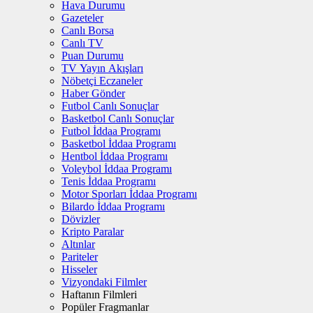
Hava Durumu
Gazeteler
Canlı Borsa
Canlı TV
Puan Durumu
TV Yayın Akışları
Nöbetçi Eczaneler
Haber Gönder
Futbol Canlı Sonuçlar
Basketbol Canlı Sonuçlar
Futbol İddaa Programı
Basketbol İddaa Programı
Hentbol İddaa Programı
Voleybol İddaa Programı
Tenis İddaa Programı
Motor Sporları İddaa Programı
Bilardo İddaa Programı
Dövizler
Kripto Paralar
Altınlar
Pariteler
Hisseler
Vizyondaki Filmler
Haftanın Filmleri
Popüler Fragmanlar