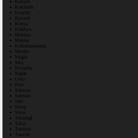
Kayseri
Kırklareli
Kırşehir
Kocaeli
Konya
Kütahya
Malatya
Manisa
Kahramanmaraş
Mardin
Muğla
Muş
Nevşehir
Niğde
Ordu
Rize
Sakarya
Samsun
Siirt
Sinop
Sivas
Tekirdağ
Tokat
Trabzon
Tunceli