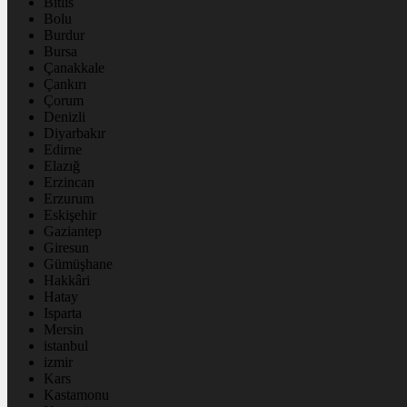
Bitlis
Bolu
Burdur
Bursa
Çanakkale
Çankırı
Çorum
Denizli
Diyarbakır
Edirne
Elazığ
Erzincan
Erzurum
Eskişehir
Gaziantep
Giresun
Gümüşhane
Hakkâri
Hatay
Isparta
Mersin
istanbul
izmir
Kars
Kastamonu