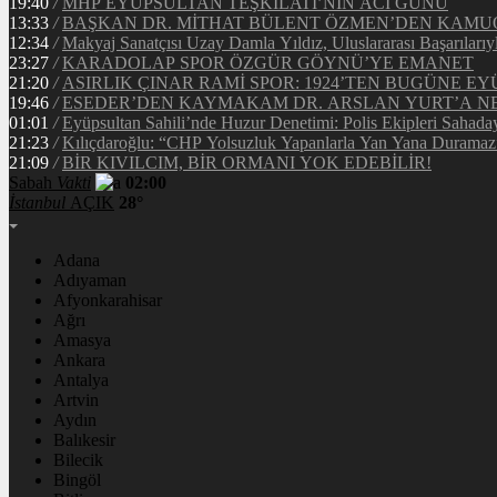
19:40
/
MHP EYÜPSULTAN TEŞKİLATI’NIN ACI GÜNÜ
13:33
/
BAŞKAN DR. MİTHAT BÜLENT ÖZMEN’DEN KAM
12:34
/
Makyaj Sanatçısı Uzay Damla Yıldız, Uluslararası Başarılarıy
23:27
/
KARADOLAP SPOR ÖZGÜR GÖYNÜ’YE EMANET
21:20
/
ASIRLIK ÇINAR RAMİ SPOR: 1924’TEN BUGÜNE EY
19:46
/
ESEDER’DEN KAYMAKAM DR. ARSLAN YURT’A NE
01:01
/
Eyüpsultan Sahili’nde Huzur Denetimi: Polis Ekipleri Sahada
21:23
/
Kılıçdaroğlu: “CHP Yolsuzluk Yapanlarla Yan Yana Duramaz
21:09
/
BİR KIVILCIM, BİR ORMANI YOK EDEBİLİR!
Sabah
Vakti
02:00
İstanbul
AÇIK
28°
Adana
Adıyaman
Afyonkarahisar
Ağrı
Amasya
Ankara
Antalya
Artvin
Aydın
Balıkesir
Bilecik
Bingöl