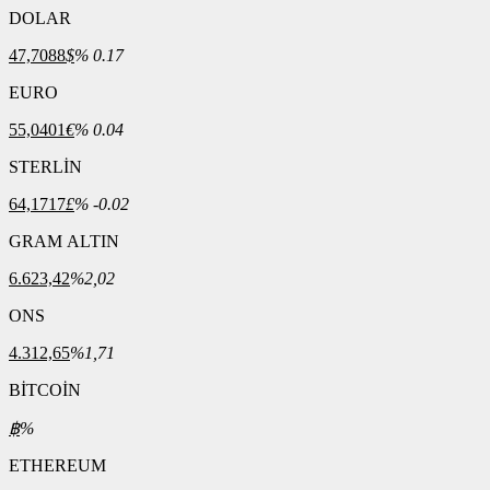
DOLAR
47,7088
$
% 0.17
EURO
55,0401
€
% 0.04
STERLİN
64,1717
£
% -0.02
GRAM ALTIN
6.623,42
%2,02
ONS
4.312,65
%1,71
BİTCOİN
฿
%
ETHEREUM