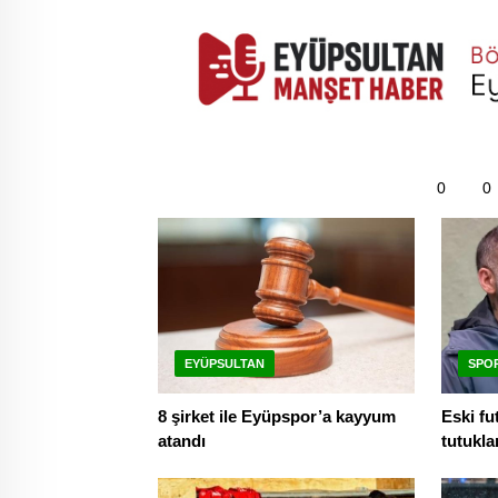
0
0
EYÜPSULTAN
SPO
8 şirket ile Eyüpspor’a kayyum
Eski fu
atandı
tutukla