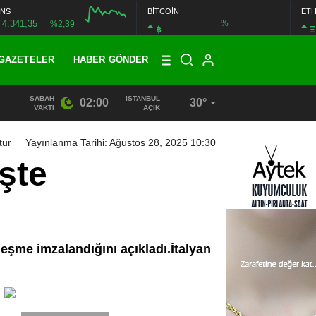
NS
BİTCOİN
ET
4.341,35
%
%2,39
฿
Ξ
GAZETELER
HABER GÖNDER
SABAH
İSTANBUL
02:00
30°
19:40
/
MHP EYÜPSULTAN TEŞKİLATI’NIN ACI GÜNÜ
VAKTI
AÇIK
tur
Yayınlanma Tarihi: Ağustos 28, 2025 10:30
şte
zleşme imzalandığını açıkladı.İtalyan