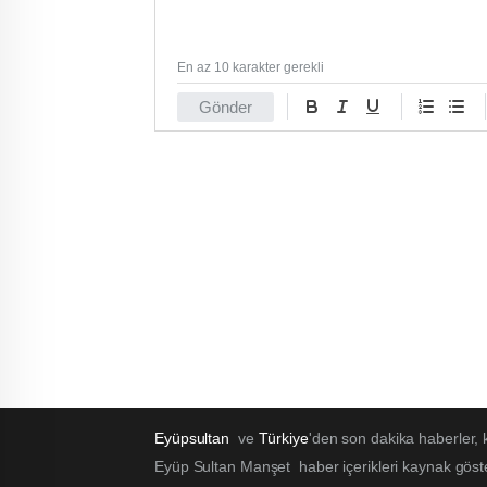
En az 10 karakter gerekli
Gönder
Eyüpsultan
ve
Türkiye
'den son dakika haberler,
Eyüp Sultan Manşet haber içerikleri kaynak göst