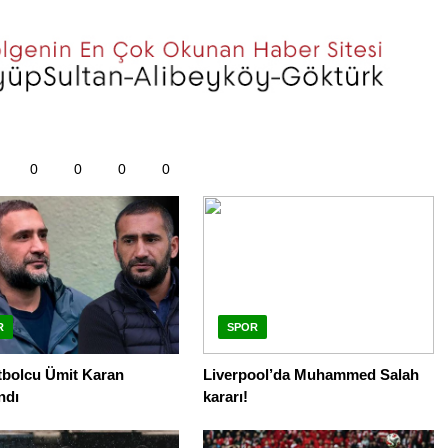
0
0
0
0
R
SPOR
tbolcu Ümit Karan
Liverpool’da Muhammed Salah
ndı
kararı!