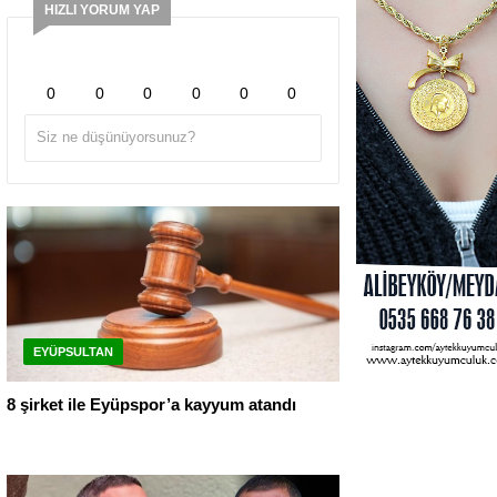
HIZLI YORUM YAP
0
0
0
0
0
0
EYÜPSULTAN
8 şirket ile Eyüpspor’a kayyum atandı