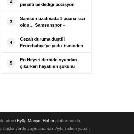
2
penaltı beklediği pozisyon
tartışma yarattı
Samsun uzatmada 1 puana razı
3
oldu… Samsunspor –
Alanyaspor maç sonucu 1-1
Cezalı duruma düştü!
4
Fenerbahçe’ye yıldız isminden
kötü haber
En Neysri derbide oyundan
5
çıkarken hayatının şokunu
yaşadı!
ek adresi
Eyüp Manşet Haber
platformunda;
z, başka yerde yayınlanamaz. Aykırı işlem yapan