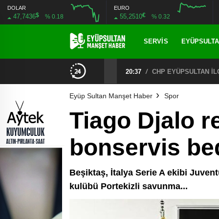
DOLAR
EURO
$
€
47,7436
55,2510
% 0.18
% 0.32
SERVIS
EYÜPSULT
20:37
/
Eyüp Sultan Manşet Haber
Spor
Tiago Djalo r
bonservis be
Beşiktaş, İtalya Serie A ekibi Juvent
kulübü Portekizli savunma...