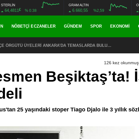
STERLİN
GRAM ALTIN
O
£
64,4811
6.660,55
% 0.38
%2,59
AN
NÖBETÇI ECZANELER
GÜNDEM
SPOR
EKONOMI
CHP EYÜPSULTAN İLÇE ÖRGÜTÜ ÜYELERİ ANKARA’DA TEMASLARDA BULUNDU
126 kez okunmuş
esmen Beşiktaş’ta! İ
deli
us'tan 25 yaşındaki stoper Tiago Djalo ile 3 yıllık sö