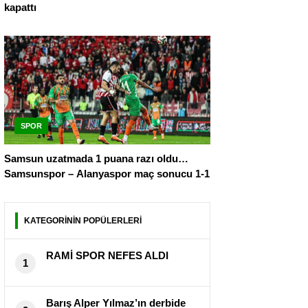
kapattı
SPOR
Samsun uzatmada 1 puana razı oldu…
Samsunspor – Alanyaspor maç sonucu 1-1
KATEGORİNİN POPÜLERLERİ
RAMİ SPOR NEFES ALDI
1
Barış Alper Yılmaz’ın derbide