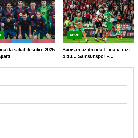
R
SPOR
na’da sakatlık şoku: 2025
Samsun uzatmada 1 puana razı
apattı
oldu… Samsunspor –
Alanyaspor maç sonucu 1-1