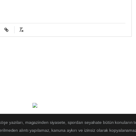
 köşe yazıları, magazinden siyasete, spordan seyahate bütün konuların t
erilmeden alıntı yapılamaz, kanuna aykırı ve izinsiz olarak kopyalanama