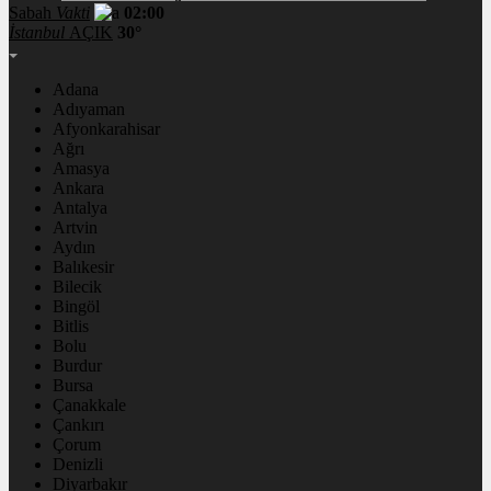
Sabah
Vakti
02:00
İstanbul
AÇIK
30°
Adana
Adıyaman
Afyonkarahisar
Ağrı
Amasya
Ankara
Antalya
Artvin
Aydın
Balıkesir
Bilecik
Bingöl
Bitlis
Bolu
Burdur
Bursa
Çanakkale
Çankırı
Çorum
Denizli
Diyarbakır