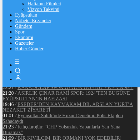
Ξ
%
Haftanın Filmleri
Vizyon Takvimi
TETHER
Eyüpsultan
Nöbetçi Eczaneler
$
%
Gündem
Spor
Ekonomi
Gazeteler
20:37
/
CHP EYÜPSULTAN İLÇE ÖRGÜTÜ ÜYELERİ
Haber Gönder
ANKARA’DA TEMASLARDA BULUNDU
19:40
/
MHP EYÜPSULTAN TEŞKİLATI’NIN ACI GÜNÜ
13:33
/
BAŞKAN DR. MİTHAT BÜLENT ÖZMEN’DEN
KAMUOYUNA AÇIKLAMA
12:34
/
Makyaj Sanatçısı Uzay Damla Yıldız, Uluslararası
Başarılarıyla Türkiye’yi Temsil Ediyor
23:27
/
KARADOLAP SPOR ÖZGÜR GÖYNÜ’YE EMANET
21:20
/
ASIRLIK ÇINAR RAMİ SPOR: 1924’TEN BUGÜNE
EYÜPSULTAN’IN HAFIZASI
19:46
/
ESEDER’DEN KAYMAKAM DR. ARSLAN YURT’A
NEZAKET ZİYARETİ
01:01
/
Eyüpsultan Sahili’nde Huzur Denetimi: Polis Ekipleri
Sahadaydı
21:23
/
Kılıçdaroğlu: “CHP Yolsuzluk Yapanlarla Yan Yana
Duramaz”
21:09
/
BİR KIVILCIM, BİR ORMANI YOK EDEBİLİR!