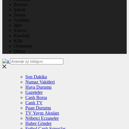
Batman
Şırnak
Bartın
Ardahan
Iğdır
Yalova
Karabük
Kilis
Osmaniye
Düzce
Son Dakika
Namaz Vakitleri
Hava Durumu
Gazeteler
Canlı Borsa
Canlı TV
Puan Durumu
TV Yayın Akışları
Nöbetçi Eczaneler
Haber Gönder
Futbol Canlı Sonuçlar