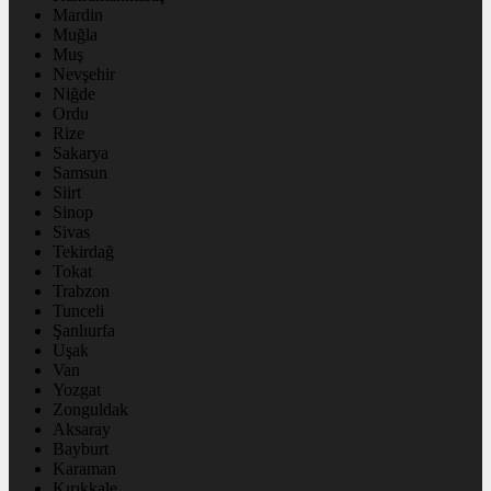
Mardin
Muğla
Muş
Nevşehir
Niğde
Ordu
Rize
Sakarya
Samsun
Siirt
Sinop
Sivas
Tekirdağ
Tokat
Trabzon
Tunceli
Şanlıurfa
Uşak
Van
Yozgat
Zonguldak
Aksaray
Bayburt
Karaman
Kırıkkale