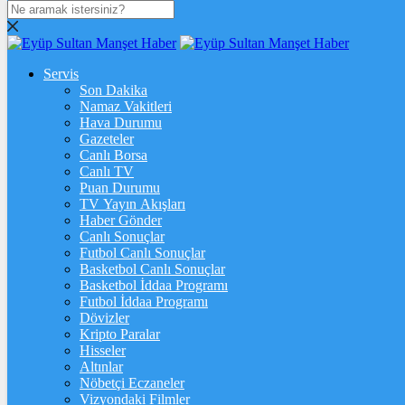
DOLAR
47,7217
$
% 0.04
Servis
EURO
Son Dakika
Namaz Vakitleri
55,0736
€
% -0.15
Hava Durumu
STERLİN
Gazeteler
Canlı Borsa
64,3407
£
% -0.07
Canlı TV
Puan Durumu
GRAM ALTIN
TV Yayın Akışları
Haber Gönder
6.495,33
%0,04
Canlı Sonuçlar
Futbol Canlı Sonuçlar
ONS
Basketbol Canlı Sonuçlar
Basketbol İddaa Programı
4.239,98
%-0,17
Futbol İddaa Programı
Dövizler
BİTCOİN
Kripto Paralar
Hisseler
฿
%
Altınlar
Nöbetçi Eczaneler
ETHEREUM
Vizyondaki Filmler