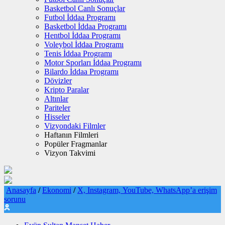
Basketbol Canlı Sonuçlar
Futbol İddaa Programı
Basketbol İddaa Programı
Hentbol İddaa Programı
Voleybol İddaa Programı
Tenis İddaa Programı
Motor Sporları İddaa Programı
Bilardo İddaa Programı
Dövizler
Kripto Paralar
Altınlar
Pariteler
Hisseler
Vizyondaki Filmler
Haftanın Filmleri
Popüler Fragmanlar
Vizyon Takvimi
Anasayfa
/
Ekonomi
/
X, Instagram, YouTube, WhatsApp’a erişim
sorunu