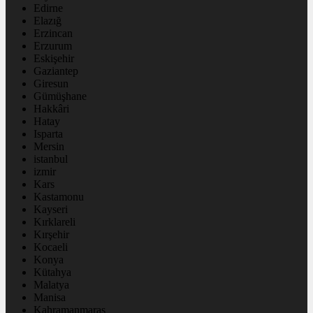
Edirne
Elazığ
Erzincan
Erzurum
Eskişehir
Gaziantep
Giresun
Gümüşhane
Hakkâri
Hatay
Isparta
Mersin
istanbul
izmir
Kars
Kastamonu
Kayseri
Kırklareli
Kırşehir
Kocaeli
Konya
Kütahya
Malatya
Manisa
Kahramanmaraş