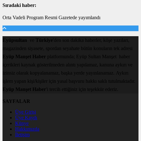
Sıradaki haber:
Orta Vadeli Program Resmi Gazetede yayımlandı
Eyüpsultan
ve
Türkiye
'den son dakika haberler, köşe yazıları,
magazinden siyasete, spordan seyahate bütün konuların tek adresi
Eyüp Manşet Haber
platformunda; Eyüp Sultan Manşet haber
içerikleri kaynak gösterilmeden alıntı yapılamaz, kanuna aykırı ve
izinsiz olarak kopyalanamaz, başka yerde yayınlanamaz. Aykırı
işlem yapan kişi/kişiler için yasal başvuru hakkı saklı tutulmaktadır.
Eyüp Manşet Haber
'i tercih ettiğiniz için teşekkür ederiz.
SAYFALAR
Üye Girişi
Üye Kaydı
Künye
Hakkımızda
İletişim