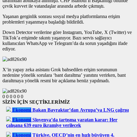
tarafından ablukaya alınmıştı. CHP İstanbul İl Başkanlığı önünde
çevik kuvvet ile vatandaşlar arasında arbede çıkmıştı.
Yaşanan gerginlik sonrası sosyal medya platformlarına erişim
problemleri yaşanmaya başladığı bildirildi.
Down Detector verilerine göre Instagram, YouTube, X (Twitter) ve
TikTok’a erişimde sıkıntı yaşanıyor. Bazı servis sağlayıcı
kullanıcıları WhatsApp ve Telegram’da da sorun yaşadığını ifade
ediyor.
X’in yapay zeka asistanı Grok bahsedilen erişim sorununun
nedenine yönelik sorulara ‘bant daraltma’ yanıtını verirken, bant
daraltmaya yönelik resmi bir açıklama henüz yapılmadı.
0
0
0
0
0
0
SİZİN İÇİN SEÇTİKLERİMİZ
Ekonomi
Bakan Bayraktar’dan Avrupa’ya LNG çağrısı
Ekonomi
Slovenya’da tartışma yaratan karar: Her
çalışana 639 euro ikramiye verilecek
Ekonomi
Türkiye, OECD’nin en hızlı büyüyen 4.