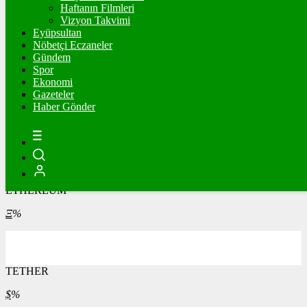
Haftanın Filmleri
Vizyon Takvimi
ONS
Eyüpsultan
Nöbetçi Eczaneler
4.317,60
%1,83
Gündem
Spor
Ekonomi
Gazeteler
Haber Gönder
BİTCOİN
฿
%
ETHEREUM
Ξ
%
TETHER
$
%