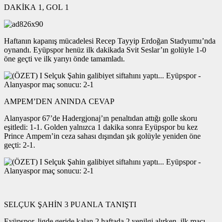
DAKİKA 1, GOL 1
Haftanın kapanış mücadelesi Recep Tayyip Erdoğan Stadyumu’nda
oynandı. Eyüpspor henüz ilk dakikada Svit Seslar’ın golüyle 1-0
öne geçti ve ilk yarıyı önde tamamladı.
AMPEM’DEN ANINDA CEVAP
Alanyaspor 67’de Hadergjonaj’ın penaltıdan attığı golle skoru
eşitledi: 1-1. Golden yalnızca 1 dakika sonra Eyüpspor bu kez
Prince Ampem’in ceza sahası dışından şık golüyle yeniden öne
geçti: 2-1.
SELÇUK ŞAHİN 3 PUANLA TANIŞTI
Eyüpspor, ligde geride kalan 2 haftada 2 yenilgi alırken, ilk maçı