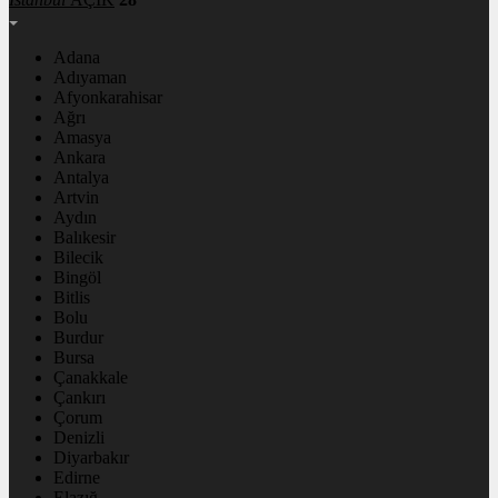
Adana
Adıyaman
Afyonkarahisar
Ağrı
Amasya
Ankara
Antalya
Artvin
Aydın
Balıkesir
Bilecik
Bingöl
Bitlis
Bolu
Burdur
Bursa
Çanakkale
Çankırı
Çorum
Denizli
Diyarbakır
Edirne
Elazığ