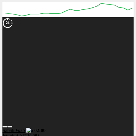
Sabah
Vakti
02:00
İstanbul
AÇIK
28°