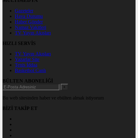
MULTİMEDYA
Gazeteler
Hava Durumu
Haber Gönder
Namaz Vakitleri
TV Yayın Akışları
HIZLI SERVİS
TV Yayın Akışları
Yazarlar Site
Tenis İddaa
Basketbol Canlı
BÜLTEN ABONELİĞİ
+
Bu web sitesinden haber ve ebülten almak istiyorum
BİZİ TAKİP ET