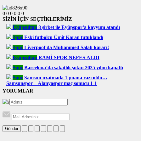
0
0
0
0
0
0
SİZİN İÇİN SEÇTİKLERİMİZ
Eyüpsultan
8 şirket ile Eyüpspor’a kayyum atandı
Spor
Eski futbolcu Ümit Karan tutuklandı
Spor
Liverpool’da Muhammed Salah kararı!
Eyüpsultan
RAMİ SPOR NEFES ALDI
Spor
Barcelona’da sakatlık şoku: 2025 yılını kapattı
Spor
Samsun uzatmada 1 puana razı oldu…
Samsunspor – Alanyaspor maç sonucu 1-1
YORUMLAR
Gönder