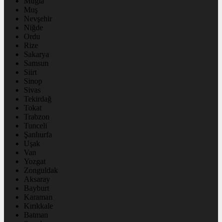
Muğla
Muş
Nevşehir
Niğde
Ordu
Rize
Sakarya
Samsun
Siirt
Sinop
Sivas
Tekirdağ
Tokat
Trabzon
Tunceli
Şanlıurfa
Uşak
Van
Yozgat
Zonguldak
Aksaray
Bayburt
Karaman
Kırıkkale
Batman