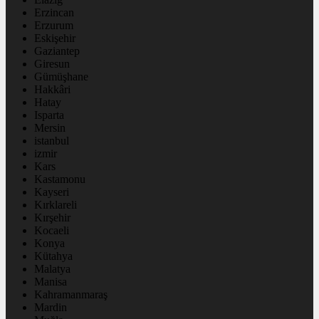
Erzincan
Erzurum
Eskişehir
Gaziantep
Giresun
Gümüşhane
Hakkâri
Hatay
Isparta
Mersin
istanbul
izmir
Kars
Kastamonu
Kayseri
Kırklareli
Kırşehir
Kocaeli
Konya
Kütahya
Malatya
Manisa
Kahramanmaraş
Mardin