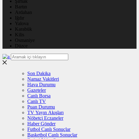
Şırnak
Bartın
Ardahan
Iğdır
Yalova
Karabük
Kilis
Osmaniye
Düzce
Son Dakika
Namaz Vakitleri
Hava Durumu
Gazeteler
Canlı Borsa
Canlı TV
Puan Durumu
TV Yayın Akışları
Nöbetçi Eczaneler
Haber Gönder
Futbol Canlı Sonuçlar
Basketbol Canlı Sonuçlar