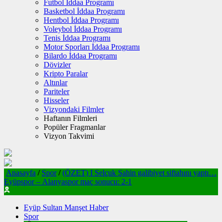
Futbol İddaa Programı
Basketbol İddaa Programı
Hentbol İddaa Programı
Voleybol İddaa Programı
Tenis İddaa Programı
Motor Sporları İddaa Programı
Bilardo İddaa Programı
Dövizler
Kripto Paralar
Altınlar
Pariteler
Hisseler
Vizyondaki Filmler
Haftanın Filmleri
Popüler Fragmanlar
Vizyon Takvimi
Anasayfa
/
Spor
/
(ÖZET) I Selçuk Şahin galibiyet siftahını yaptı…
Eyüpspor – Alanyaspor maç sonucu: 2-1
Eyüp Sultan Manşet Haber
Spor