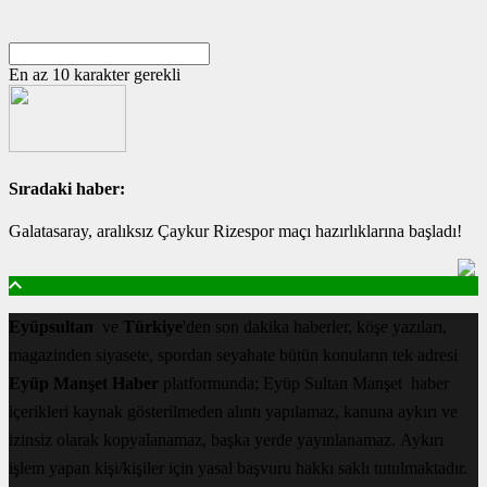
En az 10 karakter gerekli
Sıradaki haber:
Galatasaray, aralıksız Çaykur Rizespor maçı hazırlıklarına başladı!
Eyüpsultan
ve
Türkiye
'den son dakika haberler, köşe yazıları,
magazinden siyasete, spordan seyahate bütün konuların tek adresi
Eyüp Manşet Haber
platformunda; Eyüp Sultan Manşet haber
içerikleri kaynak gösterilmeden alıntı yapılamaz, kanuna aykırı ve
izinsiz olarak kopyalanamaz, başka yerde yayınlanamaz. Aykırı
işlem yapan kişi/kişiler için yasal başvuru hakkı saklı tutulmaktadır.