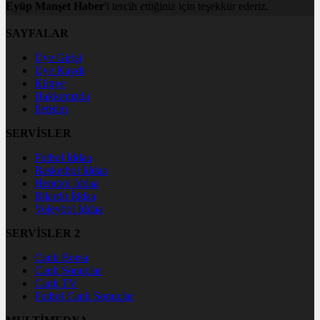
Eyüp Manşet Haber
'i tercih ettiğiniz için teşekkür ederiz.
SAYFALAR
Üye Girişi
Üye Kaydı
Künye
Hakkımızda
İletişim
SERVİSLER
Futbol İddaa
Basketbol İddaa
Hentbol İddaa
Bilardo İddaa
Voleybol İddaa
SERVİSLER 2
Canlı Borsa
Canlı Sonuçlar
Canlı TV
Futbol Canlı Sonuçlar