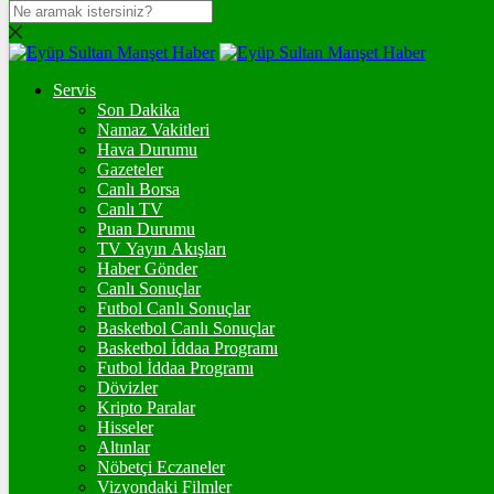
DOLAR
47,7111
$
% 0.17
Servis
Son Dakika
Namaz Vakitleri
EURO
Hava Durumu
Gazeteler
55,0387
€
% 0.03
Canlı Borsa
Canlı TV
Puan Durumu
TV Yayın Akışları
Haber Gönder
STERLİN
Canlı Sonuçlar
Futbol Canlı Sonuçlar
64,1651
£
% -0.03
Basketbol Canlı Sonuçlar
Basketbol İddaa Programı
Futbol İddaa Programı
Dövizler
Kripto Paralar
GRAM ALTIN
Hisseler
6.614,80
%1,88
Altınlar
Nöbetçi Eczaneler
Vizyondaki Filmler