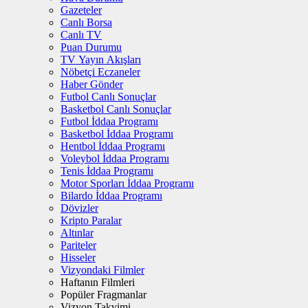
Gazeteler
Canlı Borsa
Canlı TV
Puan Durumu
TV Yayın Akışları
Nöbetçi Eczaneler
Haber Gönder
Futbol Canlı Sonuçlar
Basketbol Canlı Sonuçlar
Futbol İddaa Programı
Basketbol İddaa Programı
Hentbol İddaa Programı
Voleybol İddaa Programı
Tenis İddaa Programı
Motor Sporları İddaa Programı
Bilardo İddaa Programı
Dövizler
Kripto Paralar
Altınlar
Pariteler
Hisseler
Vizyondaki Filmler
Haftanın Filmleri
Popüler Fragmanlar
Vizyon Takvimi