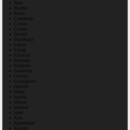
Bolu
Burdur
Bursa
Çanakkale
Çankırı
Çorum
Denizli
Diyarbakır
Edirne
Elazığ
Erzincan
Erzurum
Eskişehir
Gaziantep
Giresun
Gümüşhane
Hakkâri
Hatay
Isparta
Mersin
istanbul
izmir
Kars
Kastamonu
Kayseri