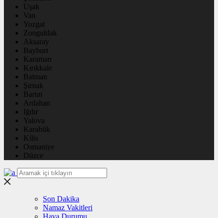
Uşak
Van
Yozgat
Zonguldak
Aksaray
Bayburt
Karaman
Kırıkkale
Batman
Şırnak
Bartın
Ardahan
Iğdır
Yalova
Karabük
Kilis
Osmaniye
Düzce
Son Dakika
Namaz Vakitleri
Hava Durumu