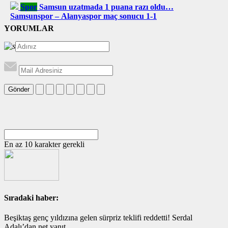
Spor
Samsun uzatmada 1 puana razı oldu…
Samsunspor – Alanyaspor maç sonucu 1-1
YORUMLAR
Gönder
En az 10 karakter gerekli
Sıradaki haber:
Beşiktaş genç yıldızına gelen sürpriz teklifi reddetti! Serdal
Adalı’dan net yanıt