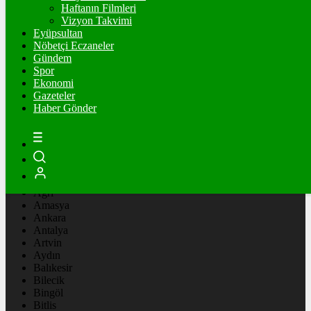
Ξ
%
Haftanın Filmleri
Vizyon Takvimi
TETHER
Eyüpsultan
Nöbetçi Eczaneler
$
%
Gündem
Spor
Ekonomi
Gazeteler
Sabah
Vakti
02:00
Haber Gönder
İstanbul
AÇIK
30°
Adana
Adıyaman
Afyonkarahisar
Ağrı
Amasya
Ankara
Antalya
Artvin
Aydın
Balıkesir
Bilecik
Bingöl
Bitlis