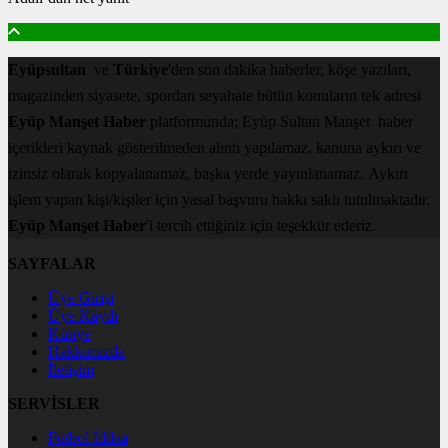
Eyüpsultan
ve
Türkiye
'den son dakika haberler, köşe yazıları,
magazinden siyasete, spordan seyahate bütün konuların tek adresi
Eyüp Manşet Haber
platformunda; Eyüp Sultan Manşet haber
içerikleri kaynak gösterilmeden alıntı yapılamaz, kanuna aykırı ve
izinsiz olarak kopyalanamaz, başka yerde yayınlanamaz. Aykırı
işlem yapan kişi/kişiler için yasal başvuru hakkı saklı tutulmaktadır.
Eyüp Manşet Haber
'i tercih ettiğiniz için teşekkür ederiz.
SAYFALAR
Üye Girişi
Üye Kaydı
Künye
Hakkımızda
İletişim
SERVİSLER
Futbol İddaa