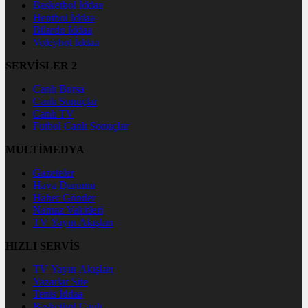
Basketbol İddaa
Hentbol İddaa
Bilardo İddaa
Voleybol İddaa
SERVİSLER 2
Canlı Borsa
Canlı Sonuçlar
Canlı TV
Futbol Canlı Sonuçlar
MULTİMEDYA
Gazeteler
Hava Durumu
Haber Gönder
Namaz Vakitleri
TV Yayın Akışları
HIZLI SERVİS
TV Yayın Akışları
Yazarlar Site
Tenis İddaa
Basketbol Canlı