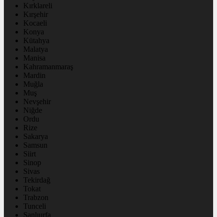
Kırklareli
Kırşehir
Kocaeli
Konya
Kütahya
Malatya
Manisa
Kahramanmaraş
Mardin
Muğla
Muş
Nevşehir
Niğde
Ordu
Rize
Sakarya
Samsun
Siirt
Sinop
Sivas
Tekirdağ
Tokat
Trabzon
Tunceli
Şanlıurfa