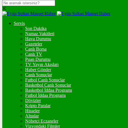
DOLAR
47,7041
$
% 0.15
Servis
EURO
Son Dakika
Namaz Vakitleri
55,2108
€
% 0.33
Hava Durumu
STERLİN
Gazeteler
Canlı Borsa
64,4559
£
% 0.39
Canlı TV
Puan Durumu
GRAM ALTIN
TV Yayın Akışları
Haber Gönder
6.647,05
%2,38
Canlı Sonuçlar
Futbol Canlı Sonuçlar
ONS
Basketbol Canlı Sonuçlar
Basketbol İddaa Programı
4.336,90
%2,29
Futbol İddaa Programı
Dövizler
BİTCOİN
Kripto Paralar
Hisseler
฿
%
Altınlar
Nöbetçi Eczaneler
ETHEREUM
Vizyondaki Filmler