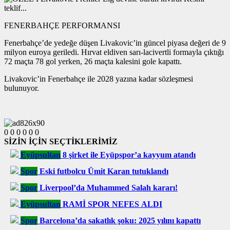
FENERBAHÇE PERFORMANSI
Fenerbahçe’de yedeğe düşen Livakovic’in güncel piyasa değeri de 9
milyon euroya geriledi. Hırvat eldiven sarı-lacivertli formayla çıktığı
72 maçta 78 gol yerken, 26 maçta kalesini gole kapattı.
Livakovic’in Fenerbahçe ile 2028 yazına kadar sözleşmesi
bulunuyor.
0
0
0
0
0
0
SİZİN İÇİN SEÇTİKLERİMİZ
Eyüpsultan
8 şirket ile Eyüpspor’a kayyum atandı
Spor
Eski futbolcu Ümit Karan tutuklandı
Spor
Liverpool’da Muhammed Salah kararı!
Eyüpsultan
RAMİ SPOR NEFES ALDI
Spor
Barcelona’da sakatlık şoku: 2025 yılını kapattı