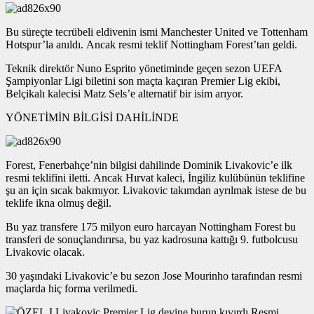
Bu süreçte tecrübeli eldivenin ismi Manchester United ve Tottenham
Hotspur’la anıldı. Ancak resmi teklif Nottingham Forest’tan geldi.
Teknik direktör Nuno Esprito yönetiminde geçen sezon UEFA
Şampiyonlar Ligi biletini son maçta kaçıran Premier Lig ekibi,
Belçikalı kalecisi Matz Sels’e alternatif bir isim arıyor.
YÖNETİMİN BİLGİSİ DAHİLİNDE
Forest, Fenerbahçe’nin bilgisi dahilinde Dominik Livakovic’e ilk
resmi teklifini iletti. Ancak Hırvat kaleci, İngiliz kulübünün teklifine
şu an için sıcak bakmıyor. Livakovic takımdan ayrılmak istese de bu
teklife ikna olmuş değil.
Bu yaz transfere 175 milyon euro harcayan Nottingham Forest bu
transferi de sonuçlandırırsa, bu yaz kadrosuna kattığı 9. futbolcusu
Livakovic olacak.
30 yaşındaki Livakovic’e bu sezon Jose Mourinho tarafından resmi
maçlarda hiç forma verilmedi.