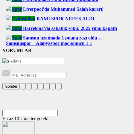
Spor
Liverpool’da Muhammed Salah kararı!
Eyüpsultan
RAMİ SPOR NEFES ALDI
Spor
Barcelona’da sakatlık şoku: 2025 yılını kapattı
Spor
Samsun uzatmada 1 puana razı oldu…
Samsunspor – Alanyaspor maç sonucu 1-1
YORUMLAR
Gönder
En az 10 karakter gerekli