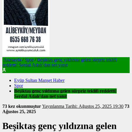
Anasayfa
/
Spor
/
Beşiktaş genç yıldızına gelen sürpriz teklifi
reddetti! Serdal Adalı’dan net yanıt
Eyüp Sultan Manşet Haber
Spor
Beşiktaş genç yıldızına gelen sürpriz teklifi reddetti!
Serdal Adalı’dan net yanıt
73 kez okunmuştur
Yayınlanma Tarihi: Ağustos 25, 2025 19:30
73
Ağustos 25, 2025
Beşiktaş genç yıldızına gelen