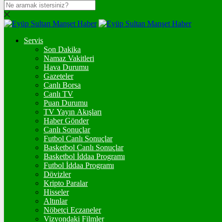
DOLAR
47,6009
$
% 0.06
Servis
EURO
Son Dakika
Namaz Vakitleri
54,9748
€
% -0.08
Hava Durumu
STERLİN
Gazeteler
Canlı Borsa
64,2022
£
% 0.1
Canlı TV
Puan Durumu
GRAM ALTIN
TV Yayın Akışları
Haber Gönder
6.493,58
%-0,04
Canlı Sonuçlar
Futbol Canlı Sonuçlar
ONS
Basketbol Canlı Sonuçlar
Basketbol İddaa Programı
4.241,00
%-0,15
Futbol İddaa Programı
Dövizler
BİTCOİN
Kripto Paralar
Hisseler
฿
%
Altınlar
Nöbetçi Eczaneler
ETHEREUM
Vizyondaki Filmler