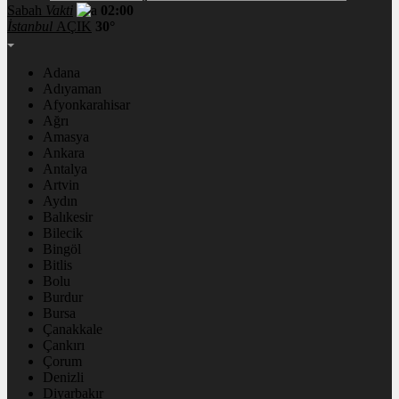
Sabah
Vakti
02:00
İstanbul
AÇIK
30°
Adana
Adıyaman
Afyonkarahisar
Ağrı
Amasya
Ankara
Antalya
Artvin
Aydın
Balıkesir
Bilecik
Bingöl
Bitlis
Bolu
Burdur
Bursa
Çanakkale
Çankırı
Çorum
Denizli
Diyarbakır