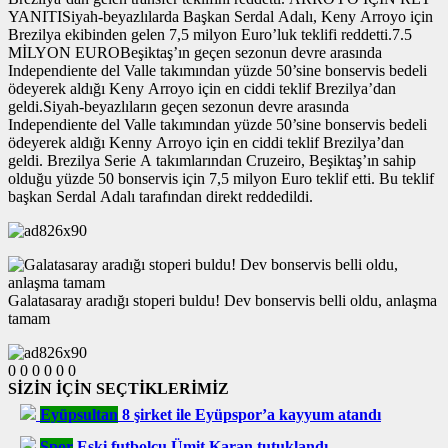
YANITISiyah-beyazlılarda Başkan Serdal Adalı, Keny Arroyo için
Brezilya ekibinden gelen 7,5 milyon Euro’luk teklifi reddetti.7.5
MİLYON EUROBeşiktaş’ın geçen sezonun devre arasında
Independiente del Valle takımından yüzde 50’sine bonservis bedeli
ödeyerek aldığı Keny Arroyo için en ciddi teklif Brezilya’dan
geldi.Siyah-beyazlıların geçen sezonun devre arasında
Independiente del Valle takımından yüzde 50’sine bonservis bedeli
ödeyerek aldığı Kenny Arroyo için en ciddi teklif Brezilya’dan
geldi. Brezilya Serie A takımlarından Cruzeiro, Beşiktaş’ın sahip
olduğu yüzde 50 bonservis için 7,5 milyon Euro teklif etti. Bu teklif
başkan Serdal Adalı tarafından direkt reddedildi.
Galatasaray aradığı stoperi buldu! Dev bonservis belli oldu, anlaşma
tamam
0
0
0
0
0
0
SİZİN İÇİN SEÇTİKLERİMİZ
Eyüpsultan
8 şirket ile Eyüpspor’a kayyum atandı
Spor
Eski futbolcu Ümit Karan tutuklandı