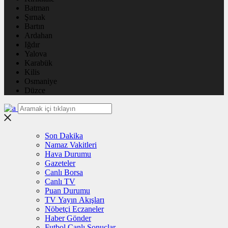
Batman
Şırnak
Bartın
Ardahan
Iğdır
Yalova
Karabük
Kilis
Osmaniye
Düzce
Son Dakika
Namaz Vakitleri
Hava Durumu
Gazeteler
Canlı Borsa
Canlı TV
Puan Durumu
TV Yayın Akışları
Nöbetçi Eczaneler
Haber Gönder
Futbol Canlı Sonuçlar