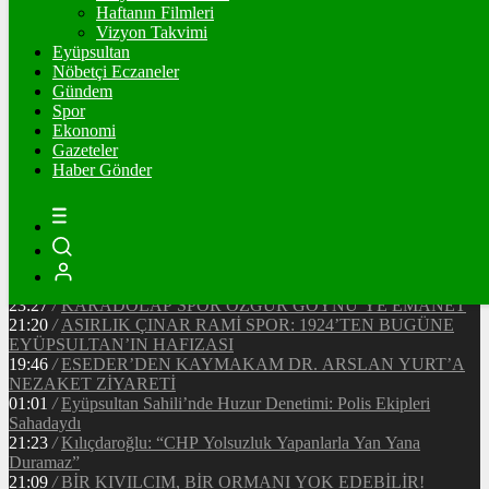
Ξ
%
Haftanın Filmleri
Vizyon Takvimi
TETHER
Eyüpsultan
Nöbetçi Eczaneler
$
%
Gündem
Spor
Ekonomi
Gazeteler
20:37
/
CHP EYÜPSULTAN İLÇE ÖRGÜTÜ ÜYELERİ
Haber Gönder
ANKARA’DA TEMASLARDA BULUNDU
19:40
/
MHP EYÜPSULTAN TEŞKİLATI’NIN ACI GÜNÜ
13:33
/
BAŞKAN DR. MİTHAT BÜLENT ÖZMEN’DEN
KAMUOYUNA AÇIKLAMA
12:34
/
Makyaj Sanatçısı Uzay Damla Yıldız, Uluslararası
Başarılarıyla Türkiye’yi Temsil Ediyor
23:27
/
KARADOLAP SPOR ÖZGÜR GÖYNÜ’YE EMANET
21:20
/
ASIRLIK ÇINAR RAMİ SPOR: 1924’TEN BUGÜNE
EYÜPSULTAN’IN HAFIZASI
19:46
/
ESEDER’DEN KAYMAKAM DR. ARSLAN YURT’A
NEZAKET ZİYARETİ
01:01
/
Eyüpsultan Sahili’nde Huzur Denetimi: Polis Ekipleri
Sahadaydı
21:23
/
Kılıçdaroğlu: “CHP Yolsuzluk Yapanlarla Yan Yana
Duramaz”
21:09
/
BİR KIVILCIM, BİR ORMANI YOK EDEBİLİR!