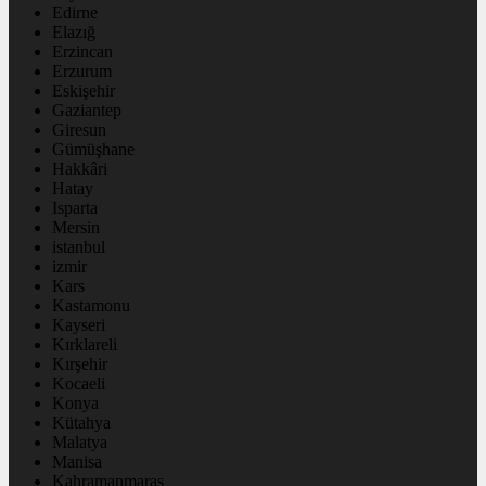
Edirne
Elazığ
Erzincan
Erzurum
Eskişehir
Gaziantep
Giresun
Gümüşhane
Hakkâri
Hatay
Isparta
Mersin
istanbul
izmir
Kars
Kastamonu
Kayseri
Kırklareli
Kırşehir
Kocaeli
Konya
Kütahya
Malatya
Manisa
Kahramanmaraş