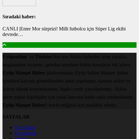
Sıradaki haber:
CANLI |Emre Mor sürprizi! Milli futbolcu için Süper Lig ekibi
devrede…
Eyüpsultan
ve
Türkiye
'den son dakika haberler, köşe yazıları,
magazinden siyasete, spordan seyahate bütün konuların tek adresi
Eyüp Manşet Haber
platformunda; Eyüp Sultan Manşet haber
içerikleri kaynak gösterilmeden alıntı yapılamaz, kanuna aykırı ve
izinsiz olarak kopyalanamaz, başka yerde yayınlanamaz. Aykırı
işlem yapan kişi/kişiler için yasal başvuru hakkı saklı tutulmaktadır.
Eyüp Manşet Haber
'i tercih ettiğiniz için teşekkür ederiz.
SAYFALAR
Üye Girişi
Üye Kaydı
Künye