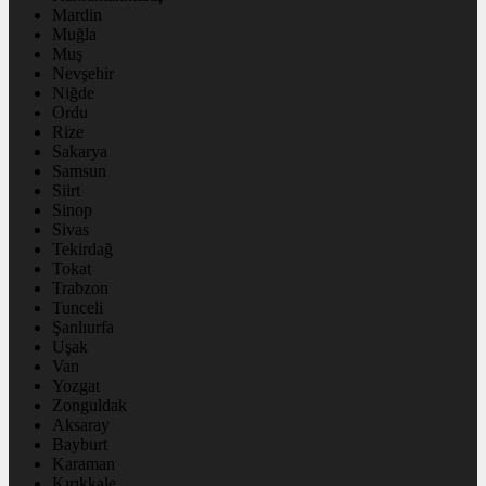
Mardin
Muğla
Muş
Nevşehir
Niğde
Ordu
Rize
Sakarya
Samsun
Siirt
Sinop
Sivas
Tekirdağ
Tokat
Trabzon
Tunceli
Şanlıurfa
Uşak
Van
Yozgat
Zonguldak
Aksaray
Bayburt
Karaman
Kırıkkale