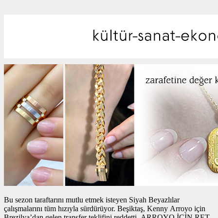
Bu sezon taraftarını mutlu etmek isteyen Siyah Beyazlılar
çalışmalarını tüm hızıyla sürdürüyor. Beşiktaş, Kenny Arroyo için
Brezilya’dan gelen transfer teklifini reddetti. ARROYO İÇİN RET