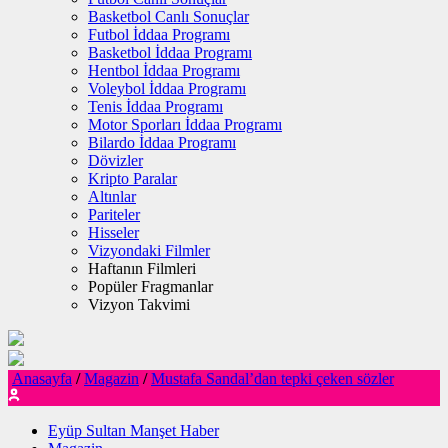
Basketbol Canlı Sonuçlar
Futbol İddaa Programı
Basketbol İddaa Programı
Hentbol İddaa Programı
Voleybol İddaa Programı
Tenis İddaa Programı
Motor Sporları İddaa Programı
Bilardo İddaa Programı
Dövizler
Kripto Paralar
Altınlar
Pariteler
Hisseler
Vizyondaki Filmler
Haftanın Filmleri
Popüler Fragmanlar
Vizyon Takvimi
Anasayfa
/
Magazin
/
Mustafa Sandal’dan tepki çeken sözler
Eyüp Sultan Manşet Haber