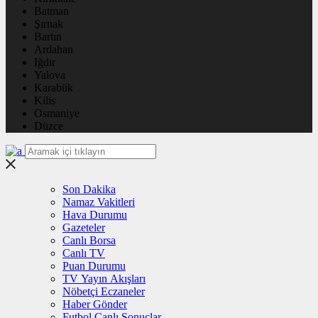
Batman
Şırnak
Bartın
Ardahan
Iğdır
Yalova
Karabük
Kilis
Osmaniye
Düzce
Son Dakika
Namaz Vakitleri
Hava Durumu
Gazeteler
Canlı Borsa
Canlı TV
Puan Durumu
TV Yayın Akışları
Nöbetçi Eczaneler
Haber Gönder
Futbol Canlı Sonuçlar