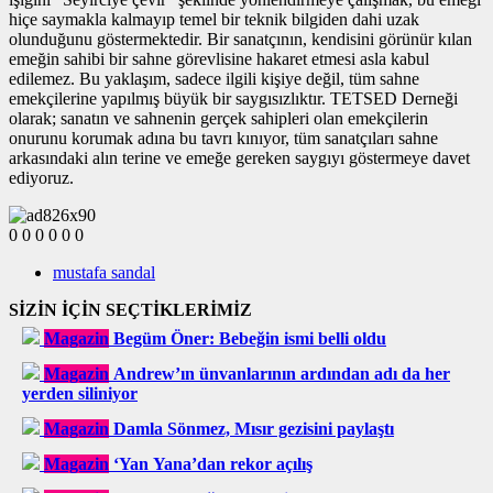
hiçe saymakla kalmayıp temel bir teknik bilgiden dahi uzak
olunduğunu göstermektedir. Bir sanatçının, kendisini görünür kılan
emeğin sahibi bir sahne görevlisine hakaret etmesi asla kabul
edilemez. Bu yaklaşım, sadece ilgili kişiye değil, tüm sahne
emekçilerine yapılmış büyük bir saygısızlıktır. TETSED Derneği
olarak; sanatın ve sahnenin gerçek sahipleri olan emekçilerin
onurunu korumak adına bu tavrı kınıyor, tüm sanatçıları sahne
arkasındaki alın terine ve emeğe gereken saygıyı göstermeye davet
ediyoruz.
0
0
0
0
0
0
mustafa sandal
SİZİN İÇİN SEÇTİKLERİMİZ
Magazin
Begüm Öner: Bebeğin ismi belli oldu
Magazin
Andrew’ın ünvanlarının ardından adı da her
yerden siliniyor
Magazin
Damla Sönmez, Mısır gezisini paylaştı
Magazin
‘Yan Yana’dan rekor açılış