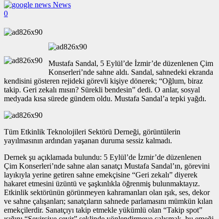
News
0
Mustafa Sandal, 5 Eylül’de İzmir’de düzenlenen Çim
Konserleri’nde sahne aldı. Sandal, sahnedeki ekranda
kendisini gösteren rejideki görevli kişiye dönerek; “Oğlum, biraz
takip. Geri zekalı mısın? Sürekli bendesin” dedi. O anlar, sosyal
medyada kısa sürede gündem oldu. Mustafa Sandal’a tepki yağdı.
Tüm Etkinlik Teknolojileri Sektörü Derneği, görüntülerin
yayılmasının ardından yaşanan duruma sessiz kalmadı.
Dernek şu açıklamada bulundu: 5 Eylül’de İzmir’de düzenlenen
Çim Konserleri’nde sahne alan sanatçı Mustafa Sandal’ın, görevini
layıkıyla yerine getiren sahne emekçisine “Geri zekalı” diyerek
hakaret etmesini üzüntü ve şaşkınlıkla öğrenmiş bulunmaktayız.
Etkinlik sektörünün görünmeyen kahramanları olan ışık, ses, dekor
ve sahne çalışanları; sanatçıların sahnede parlamasını mümkün kılan
emekçilerdir. Sanatçıyı takip etmekle yükümlü olan “Takip spot”
ışığını “Seyirciye çevir” şeklinde yönlendirmeye çalışmak, bu emeği