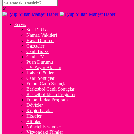
DOLAR
47,5947
$
% 0.04
Servis
EURO
Son Dakika
Namaz Vakitleri
55,1381
€
% 0.2
Hava Durumu
STERLİN
Gazeteler
Canlı Borsa
64,2609
£
% 0.23
Canlı TV
Puan Durumu
GRAM ALTIN
TV Yayın Akışları
Haber Gönder
6.560,41
%0,99
Canlı Sonuçlar
Futbol Canlı Sonuçlar
ONS
Basketbol Canlı Sonuçlar
Basketbol İddaa Programı
4.302,31
%1,29
Futbol İddaa Programı
Dövizler
BİTCOİN
Kripto Paralar
Hisseler
3070062
฿
%0.9
Altınlar
Nöbetçi Eczaneler
ETHEREUM
Vizyondaki Filmler