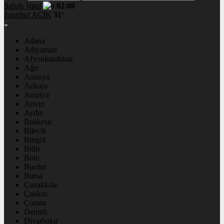
Sabah
Vakti
02:00
İstanbul
AÇIK
31°
Adana
Adıyaman
Afyonkarahisar
Ağrı
Amasya
Ankara
Antalya
Artvin
Aydın
Balıkesir
Bilecik
Bingöl
Bitlis
Bolu
Burdur
Bursa
Çanakkale
Çankırı
Çorum
Denizli
Diyarbakır