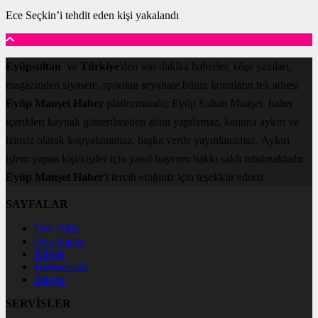
Ece Seçkin’i tehdit eden kişi yakalandı
Eyüpsultan
ve
Türkiye
'den son dakika haberler, köşe yazıları,
magazinden siyasete, spordan seyahate bütün konuların tek adresi
Eyüp Manşet Haber
platformunda; Eyüp Sultan Manşet haber
içerikleri kaynak gösterilmeden alıntı yapılamaz, kanuna aykırı ve
izinsiz olarak kopyalanamaz, başka yerde yayınlanamaz. Aykırı
işlem yapan kişi/kişiler için yasal başvuru hakkı saklı tutulmaktadır.
Eyüp Manşet Haber
'i tercih ettiğiniz için teşekkür ederiz.
SAYFALAR
Üye Girişi
Üye Kaydı
Künye
Hakkımızda
İletişim
SERVİSLER