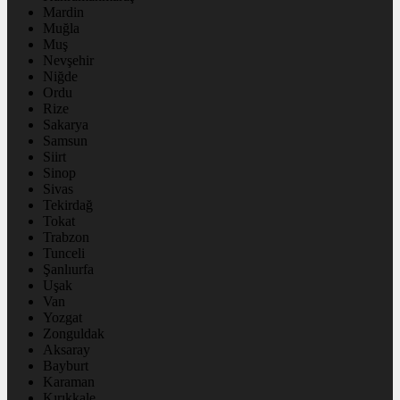
Mardin
Muğla
Muş
Nevşehir
Niğde
Ordu
Rize
Sakarya
Samsun
Siirt
Sinop
Sivas
Tekirdağ
Tokat
Trabzon
Tunceli
Şanlıurfa
Uşak
Van
Yozgat
Zonguldak
Aksaray
Bayburt
Karaman
Kırıkkale