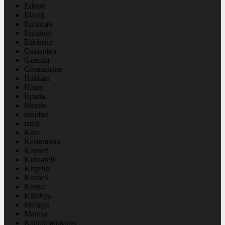
Edirne
Elazığ
Erzincan
Erzurum
Eskişehir
Gaziantep
Giresun
Gümüşhane
Hakkâri
Hatay
Isparta
Mersin
istanbul
izmir
Kars
Kastamonu
Kayseri
Kırklareli
Kırşehir
Kocaeli
Konya
Kütahya
Malatya
Manisa
Kahramanmaraş