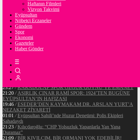
90643
Ξ
%2.2
Haftanın Filmleri
Vizyon Takvimi
TETHER
Eyüpsultan
Nöbetçi Eczaneler
47.55
$
%0
Gündem
Spor
Ekonomi
Gazeteler
20:37
/
CHP EYÜPSULTAN İLÇE ÖRGÜTÜ ÜYELERİ
Haber Gönder
ANKARA’DA TEMASLARDA BULUNDU
19:40
/
MHP EYÜPSULTAN TEŞKİLATI’NIN ACI GÜNÜ
13:33
/
BAŞKAN DR. MİTHAT BÜLENT ÖZMEN’DEN
KAMUOYUNA AÇIKLAMA
12:34
/
Makyaj Sanatçısı Uzay Damla Yıldız, Uluslararası
Başarılarıyla Türkiye’yi Temsil Ediyor
23:27
/
KARADOLAP SPOR ÖZGÜR GÖYNÜ’YE EMANET
21:20
/
ASIRLIK ÇINAR RAMİ SPOR: 1924’TEN BUGÜNE
EYÜPSULTAN’IN HAFIZASI
19:46
/
ESEDER’DEN KAYMAKAM DR. ARSLAN YURT’A
NEZAKET ZİYARETİ
01:01
/
Eyüpsultan Sahili’nde Huzur Denetimi: Polis Ekipleri
Sahadaydı
21:23
/
Kılıçdaroğlu: “CHP Yolsuzluk Yapanlarla Yan Yana
Duramaz”
21:09
/
BİR KIVILCIM, BİR ORMANI YOK EDEBİLİR!