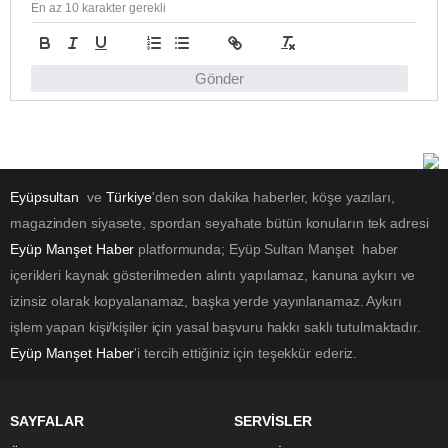
En az 10 karakter gerekli
Gönder
Eyüpsultan
ve
Türkiye
'den son dakika haberler, köşe yazıları,
magazinden siyasete, spordan seyahate bütün konuların tek adresi
Eyüp Manşet Haber
platformunda; Eyüp Sultan Manşet haber
içerikleri kaynak gösterilmeden alıntı yapılamaz, kanuna aykırı ve
izinsiz olarak kopyalanamaz, başka yerde yayınlanamaz. Aykırı
işlem yapan kişi/kişiler için yasal başvuru hakkı saklı tutulmaktadır.
Eyüp Manşet Haber
'i tercih ettiğiniz için teşekkür ederiz.
SAYFALAR
SERVİSLER