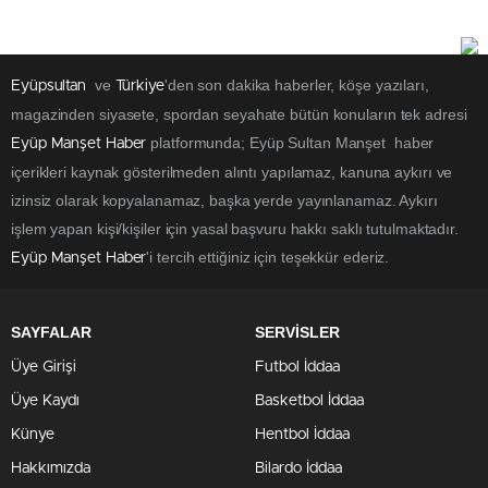
ve
'den son dakika haberler, köşe yazıları,
Eyüpsultan
Türkiye
magazinden siyasete, spordan seyahate bütün konuların tek adresi
platformunda; Eyüp Sultan Manşet haber
Eyüp Manşet Haber
içerikleri kaynak gösterilmeden alıntı yapılamaz, kanuna aykırı ve
izinsiz olarak kopyalanamaz, başka yerde yayınlanamaz. Aykırı
işlem yapan kişi/kişiler için yasal başvuru hakkı saklı tutulmaktadır.
'i tercih ettiğiniz için teşekkür ederiz.
Eyüp Manşet Haber
SAYFALAR
SERVİSLER
Üye Girişi
Futbol İddaa
Üye Kaydı
Basketbol İddaa
Künye
Hentbol İddaa
Hakkımızda
Bilardo İddaa