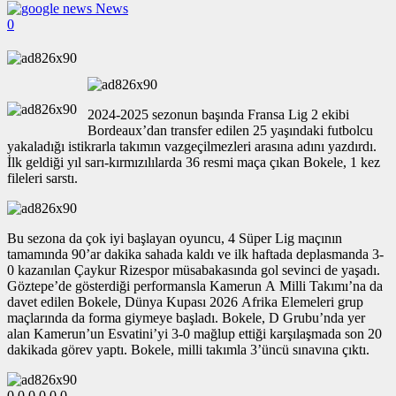
News
0
2024-2025 sezonun başında Fransa Lig 2 ekibi
Bordeaux’dan transfer edilen 25 yaşındaki futbolcu
yakaladığı istikrarla takımın vazgeçilmezleri arasına adını yazdırdı.
İlk geldiği yıl sarı-kırmızılılarda 36 resmi maça çıkan Bokele, 1 kez
fileleri sarstı.
Bu sezona da çok iyi başlayan oyuncu, 4 Süper Lig maçının
tamamında 90’ar dakika sahada kaldı ve ilk haftada deplasmanda 3-
0 kazanılan Çaykur Rizespor müsabakasında gol sevinci de yaşadı.
Göztepe’de gösterdiği performansla Kamerun A Milli Takımı’na da
davet edilen Bokele, Dünya Kupası 2026 Afrika Elemeleri grup
maçlarında da forma giymeye başladı. Bokele, D Grubu’nda yer
alan Kamerun’un Esvatini’yi 3-0 mağlup ettiği karşılaşmada son 20
dakikada görev yaptı. Bokele, milli takımla 3’üncü sınavına çıktı.
0
0
0
0
0
0