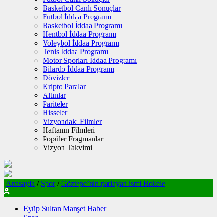
Basketbol Canlı Sonuçlar
Futbol İddaa Programı
Basketbol İddaa Programı
Hentbol İddaa Programı
Voleybol İddaa Programı
Tenis İddaa Programı
Motor Sporları İddaa Programı
Bilardo İddaa Programı
Dövizler
Kripto Paralar
Altınlar
Pariteler
Hisseler
Vizyondaki Filmler
Haftanın Filmleri
Popüler Fragmanlar
Vizyon Takvimi
Anasayfa
/
Spor
/
Göztepe’nin parlayan ismi Bokele
Eyüp Sultan Manşet Haber