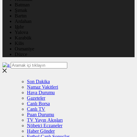
Batman
Şırnak
Bartın
Ardahan
Iğdır
Yalova
Karabük
Kilis
Osmaniye
Düzce
Son Dakika
Namaz Vakitleri
Hava Durumu
Gazeteler
Canlı Borsa
Canlı TV
Puan Durumu
TV Yayın Akışları
Nöbetçi Eczaneler
Haber Gönder
Futbol Canlı Sonuçlar