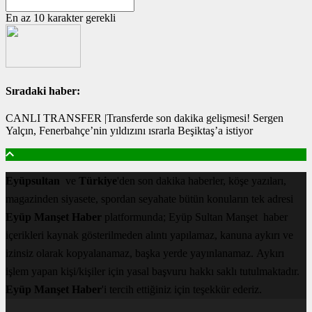
En az 10 karakter gerekli
Sıradaki haber:
CANLI TRANSFER |Transferde son dakika gelişmesi! Sergen
Yalçın, Fenerbahçe’nin yıldızını ısrarla Beşiktaş’a istiyor
Eyüpsultan
ve
Türkiye
'den son dakika haberler, köşe yazıları,
magazinden siyasete, spordan seyahate bütün konuların tek adresi
Eyüp Manşet Haber
platformunda; Eyüp Sultan Manşet haber
içerikleri kaynak gösterilmeden alıntı yapılamaz, kanuna aykırı ve
izinsiz olarak kopyalanamaz, başka yerde yayınlanamaz. Aykırı
işlem yapan kişi/kişiler için yasal başvuru hakkı saklı tutulmaktadır.
Eyüp Manşet Haber
'i tercih ettiğiniz için teşekkür ederiz.