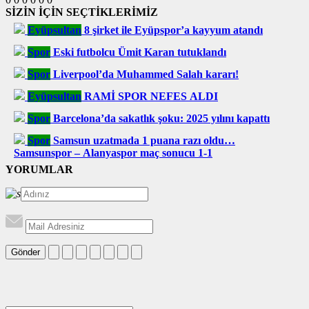
SİZİN İÇİN SEÇTİKLERİMİZ
Eyüpsultan
8 şirket ile Eyüpspor’a kayyum atandı
Spor
Eski futbolcu Ümit Karan tutuklandı
Spor
Liverpool’da Muhammed Salah kararı!
Eyüpsultan
RAMİ SPOR NEFES ALDI
Spor
Barcelona’da sakatlık şoku: 2025 yılını kapattı
Spor
Samsun uzatmada 1 puana razı oldu…
Samsunspor – Alanyaspor maç sonucu 1-1
YORUMLAR
Gönder