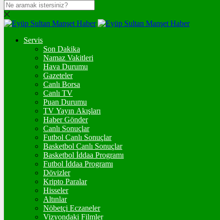
DOLAR
47,7115
$
% 0.16
Servis
EURO
Son Dakika
Namaz Vakitleri
55,0288
€
% -0.01
Hava Durumu
STERLİN
Gazeteler
Canlı Borsa
64,2532
£
% 0.08
Canlı TV
Puan Durumu
GRAM ALTIN
TV Yayın Akışları
Haber Gönder
6.549,06
%0,87
Canlı Sonuçlar
Futbol Canlı Sonuçlar
ONS
Basketbol Canlı Sonuçlar
Basketbol İddaa Programı
4.265,94
%0,61
Futbol İddaa Programı
Dövizler
BİTCOİN
Kripto Paralar
Hisseler
3061298
฿
%-0.5
Altınlar
Nöbetçi Eczaneler
ETHEREUM
Vizyondaki Filmler