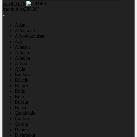
Sabah
Vakti
02:00
İstanbul
AÇIK
28°
Adana
Adıyaman
Afyonkarahisar
Ağrı
Amasya
Ankara
Antalya
Artvin
Aydın
Balıkesir
Bilecik
Bingöl
Bitlis
Bolu
Burdur
Bursa
Çanakkale
Çankırı
Çorum
Denizli
Diyarbakır