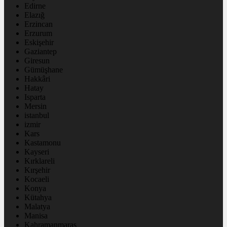
Edirne
Elazığ
Erzincan
Erzurum
Eskişehir
Gaziantep
Giresun
Gümüşhane
Hakkâri
Hatay
Isparta
Mersin
istanbul
izmir
Kars
Kastamonu
Kayseri
Kırklareli
Kırşehir
Kocaeli
Konya
Kütahya
Malatya
Manisa
Kahramanmaraş