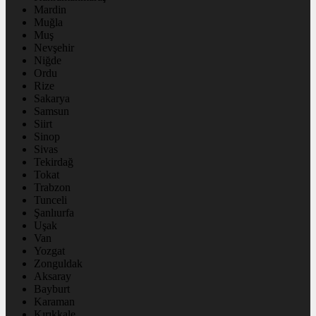
Mardin
Muğla
Muş
Nevşehir
Niğde
Ordu
Rize
Sakarya
Samsun
Siirt
Sinop
Sivas
Tekirdağ
Tokat
Trabzon
Tunceli
Şanlıurfa
Uşak
Van
Yozgat
Zonguldak
Aksaray
Bayburt
Karaman
Kırıkkale