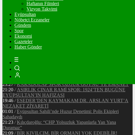
90442
Ξ
%0
Haftanın Filmleri
Vizyon Takvimi
TETHER
Eyüpsultan
Nöbetçi Eczaneler
47.65
$
%0
Gündem
Spor
Ekonomi
Gazeteler
20:37
/
CHP EYÜPSULTAN İLÇE ÖRGÜTÜ ÜYELERİ
Haber Gönder
ANKARA’DA TEMASLARDA BULUNDU
19:40
/
MHP EYÜPSULTAN TEŞKİLATI’NIN ACI GÜNÜ
13:33
/
BAŞKAN DR. MİTHAT BÜLENT ÖZMEN’DEN
KAMUOYUNA AÇIKLAMA
12:34
/
Makyaj Sanatçısı Uzay Damla Yıldız, Uluslararası
Başarılarıyla Türkiye’yi Temsil Ediyor
23:27
/
KARADOLAP SPOR ÖZGÜR GÖYNÜ’YE EMANET
21:20
/
ASIRLIK ÇINAR RAMİ SPOR: 1924’TEN BUGÜNE
EYÜPSULTAN’IN HAFIZASI
19:46
/
ESEDER’DEN KAYMAKAM DR. ARSLAN YURT’A
NEZAKET ZİYARETİ
01:01
/
Eyüpsultan Sahili’nde Huzur Denetimi: Polis Ekipleri
Sahadaydı
21:23
/
Kılıçdaroğlu: “CHP Yolsuzluk Yapanlarla Yan Yana
Duramaz”
21:09
/
BİR KIVILCIM, BİR ORMANI YOK EDEBİLİR!