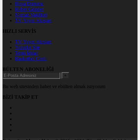
Hava Durumu
Haber Gönder
Namaz Vakitleri
TV Yayın Akışları
HIZLI SERVİS
TV Yayın Akışları
Yazarlar Site
Tenis İddaa
Basketbol Canlı
BÜLTEN ABONELİĞİ
+
Bu web sitesinden haber ve ebülten almak istiyorum
BİZİ TAKİP ET