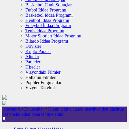
Basketbol Canlı Sonuçlar
Futbol İddaa Programı
Basketbol İddaa Programı
Hentbol İddaa Programı
Voleybol İddaa Programı
Tenis İddaa Programı
Motor Sporları İddaa Programı
Bilardo İddaa Programı
Dövizler
Kripto Paralar
Altınlar
Pariteler
Hisseler
Vizyondaki Filmler
Haftanın Filmleri
Popüler Fragmanlar
Vizyon Takvimi
Anasayfa
/
Eyüpsultan
/
Kızını tekme atarak merdivenden düşürüp
hastanelik eden baba tahliye edildi