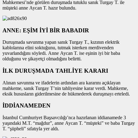
Mahkemesi’nde görülen duruşmada tutuklu sanık Turgay T. ile
müşteki anne Aycan T. hazır bulundu.
ANNE: EŞİM İYİ BİR BABADIR
Duruşmada savunma yapan sanık Turgay T., kızının elektrik
kablolarına elini soktuğunu, tutmak isterken merdivenden
yuvarlandığını söyledi. Anne Aycan T. ise eşinin iyi bir baba
olduğunu ve şikayetçi olmadığını belirtti.
İLK DURUŞMADA TAHLİYE KARARI
Alınan savunma ve ifadelerin ardından ara kararını açıklayan
mahkeme, sanık Turgay T’nin tahliyesine karar verdi. Mahkeme,
eksik hususların giderilmesine de hükmederek duruşmayı erteledi.
İDDİANAMEDEN
İstanbul Cumhuriyet Başsavcılığı’nca hazırlanan iddianamede 3
yaşındaki M.T. “mağdur”, anne Aycan T. “müşteki” ve baba Turgay
T. “şüpheli” sıfatıyla yer aldı.