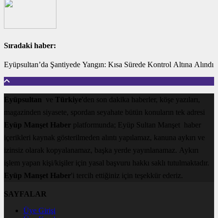
Sıradaki haber:
Eyüpsultan’da Şantiyede Yangın: Kısa Sürede Kontrol Altına Alındı
Eyüpsultan
ve
Türkiye
'den son dakika haberler, köşe yazıları,
magazinden siyasete, spordan seyahate bütün konuların tek adresi
Eyüp Manşet Haber
platformunda; Eyüp Sultan Manşet haber
içerikleri kaynak gösterilmeden alıntı yapılamaz, kanuna aykırı ve
izinsiz olarak kopyalanamaz, başka yerde yayınlanamaz. Aykırı
işlem yapan kişi/kişiler için yasal başvuru hakkı saklı tutulmaktadır.
Eyüp Manşet Haber
'i tercih ettiğiniz için teşekkür ederiz.
SAYFALAR
Üye Girişi