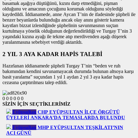
basamak aşağıya düştüğünü, kızını darp etmediğini, pişman
olduğunu ve amacının çocuğunu korumak olduğunu söylediği
kaydedildi. İddianamede, anne Aycan T’nin de ifadesinde şüpheli ile
benzer beyanlarda bulunduğu ancak olay anını gösterir kamera
kayıtları bizzat izlendiğinde şüphelinin savunmasının suçtan
kurtulmaya yönelik olduğunun değerlendirildiği ve Turgay T’nin 3
yaşındaki kızına ayağı ile tekme atıp merdivenden aşağı düşerek
yaralanmasına sebebiyet verdiği aktarıldı.
2 YIL 3 AYA KADAR HAPİS TALEBİ
Hazırlanan iddianamede şüpheli Turgay T’nin “beden ve ruh
bakımından kendini savunamayacak durumda bulunan altsoya karşı
basit yaralama” suçundan 1 yıl 1 aydan 2 yıl 3 aya kadar hapis
cezasına çarptırılması talep edildi.
0
0
0
0
0
0
SİZİN İÇİN SEÇTİKLERİMİZ
Eyüpsultan
CHP EYÜPSULTAN İLÇE ÖRGÜTÜ
ÜYELERİ ANKARA’DA TEMASLARDA BULUNDU
Eyüpsultan
MHP EYÜPSULTAN TEŞKİLATI’NIN
ACI GÜNÜ