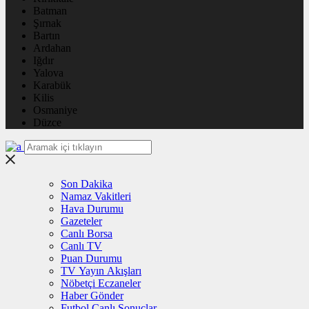
Batman
Şırnak
Bartın
Ardahan
Iğdır
Yalova
Karabük
Kilis
Osmaniye
Düzce
Son Dakika
Namaz Vakitleri
Hava Durumu
Gazeteler
Canlı Borsa
Canlı TV
Puan Durumu
TV Yayın Akışları
Nöbetçi Eczaneler
Haber Gönder
Futbol Canlı Sonuçlar