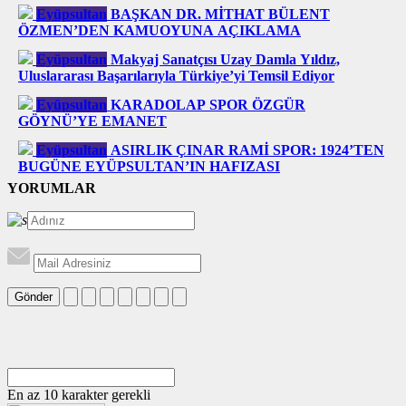
Eyüpsultan
BAŞKAN DR. MİTHAT BÜLENT
ÖZMEN’DEN KAMUOYUNA AÇIKLAMA
Eyüpsultan
Makyaj Sanatçısı Uzay Damla Yıldız,
Uluslararası Başarılarıyla Türkiye’yi Temsil Ediyor
Eyüpsultan
KARADOLAP SPOR ÖZGÜR
GÖYNÜ’YE EMANET
Eyüpsultan
ASIRLIK ÇINAR RAMİ SPOR: 1924’TEN
BUGÜNE EYÜPSULTAN’IN HAFIZASI
YORUMLAR
Gönder
En az 10 karakter gerekli