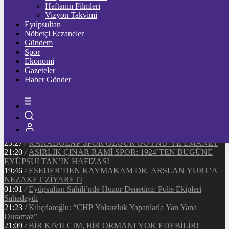
Ξ
%
Haftanın Filmleri
Vizyon Takvimi
TETHER
Eyüpsultan
Nöbetçi Eczaneler
$
%
Gündem
Spor
Ekonomi
Gazeteler
20:37
/
CHP EYÜPSULTAN İLÇE ÖRGÜTÜ ÜYELERİ
Haber Gönder
ANKARA’DA TEMASLARDA BULUNDU
19:40
/
MHP EYÜPSULTAN TEŞKİLATI’NIN ACI GÜNÜ
13:33
/
BAŞKAN DR. MİTHAT BÜLENT ÖZMEN’DEN
KAMUOYUNA AÇIKLAMA
12:34
/
Makyaj Sanatçısı Uzay Damla Yıldız, Uluslararası
Başarılarıyla Türkiye’yi Temsil Ediyor
23:27
/
KARADOLAP SPOR ÖZGÜR GÖYNÜ’YE EMANET
21:20
/
ASIRLIK ÇINAR RAMİ SPOR: 1924’TEN BUGÜNE
EYÜPSULTAN’IN HAFIZASI
19:46
/
ESEDER’DEN KAYMAKAM DR. ARSLAN YURT’A
NEZAKET ZİYARETİ
01:01
/
Eyüpsultan Sahili’nde Huzur Denetimi: Polis Ekipleri
Sahadaydı
21:23
/
Kılıçdaroğlu: “CHP Yolsuzluk Yapanlarla Yan Yana
Duramaz”
21:09
/
BİR KIVILCIM, BİR ORMANI YOK EDEBİLİR!