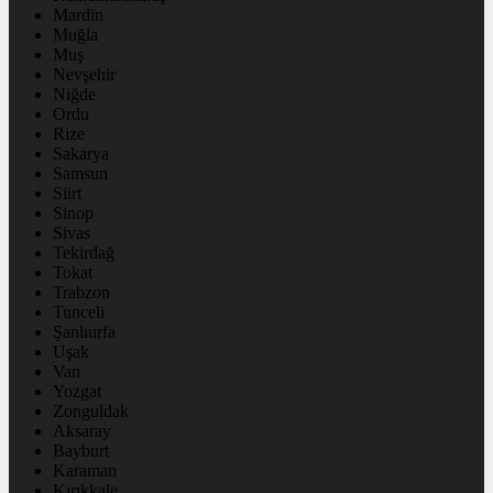
Mardin
Muğla
Muş
Nevşehir
Niğde
Ordu
Rize
Sakarya
Samsun
Siirt
Sinop
Sivas
Tekirdağ
Tokat
Trabzon
Tunceli
Şanlıurfa
Uşak
Van
Yozgat
Zonguldak
Aksaray
Bayburt
Karaman
Kırıkkale