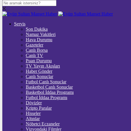
DOLAR
47,7217
$
% 0.04
Servis
EURO
Son Dakika
Namaz Vakitleri
55,0736
€
% -0.15
Hava Durumu
STERLİN
Gazeteler
Canlı Borsa
64,3407
£
% -0.07
Canlı TV
Puan Durumu
GRAM ALTIN
TV Yayın Akışları
Haber Gönder
6.495,33
%0,04
Canlı Sonuçlar
Futbol Canlı Sonuçlar
ONS
Basketbol Canlı Sonuçlar
Basketbol İddaa Programı
4.239,98
%-0,17
Futbol İddaa Programı
Dövizler
BİTCOİN
Kripto Paralar
Hisseler
฿
%
Altınlar
Nöbetçi Eczaneler
ETHEREUM
Vizyondaki Filmler