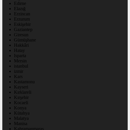
Edirne
Elazığ
Erzincan
Erzurum
Eskişehir
Gaziantep
Giresun
Gümüşhane
Hakkâri
Hatay
Isparta
Mersin
istanbul
izmir
Kars
Kastamonu
Kayseri
Kırklareli
Kırşehir
Kocaeli
Konya
Kütahya
Malatya
Manisa
Kahramanmaraş