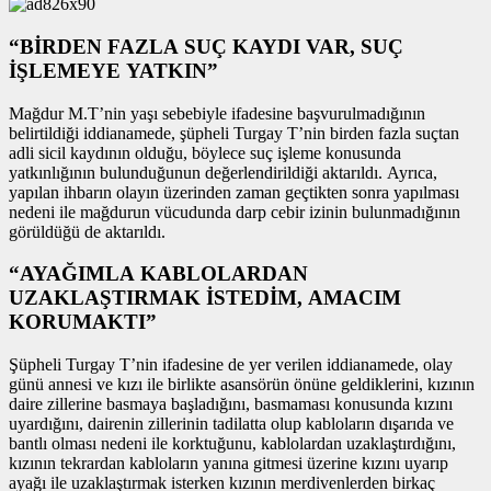
“BİRDEN FAZLA SUÇ KAYDI VAR, SUÇ
İŞLEMEYE YATKIN”
Mağdur M.T’nin yaşı sebebiyle ifadesine başvurulmadığının
belirtildiği iddianamede, şüpheli Turgay T’nin birden fazla suçtan
adli sicil kaydının olduğu, böylece suç işleme konusunda
yatkınlığının bulunduğunun değerlendirildiği aktarıldı. Ayrıca,
yapılan ihbarın olayın üzerinden zaman geçtikten sonra yapılması
nedeni ile mağdurun vücudunda darp cebir izinin bulunmadığının
görüldüğü de aktarıldı.
“AYAĞIMLA KABLOLARDAN
UZAKLAŞTIRMAK İSTEDİM, AMACIM
KORUMAKTI”
Şüpheli Turgay T’nin ifadesine de yer verilen iddianamede, olay
günü annesi ve kızı ile birlikte asansörün önüne geldiklerini, kızının
daire zillerine basmaya başladığını, basmaması konusunda kızını
uyardığını, dairenin zillerinin tadilatta olup kabloların dışarıda ve
bantlı olması nedeni ile korktuğunu, kablolardan uzaklaştırdığını,
kızının tekrardan kabloların yanına gitmesi üzerine kızını uyarıp
ayağı ile uzaklaştırmak isterken kızının merdivenlerden birkaç