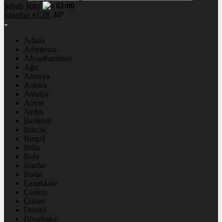
Sabah
Vakti
02:00
İstanbul
AÇIK
30°
Adana
Adıyaman
Afyonkarahisar
Ağrı
Amasya
Ankara
Antalya
Artvin
Aydın
Balıkesir
Bilecik
Bingöl
Bitlis
Bolu
Burdur
Bursa
Çanakkale
Çankırı
Çorum
Denizli
Diyarbakır