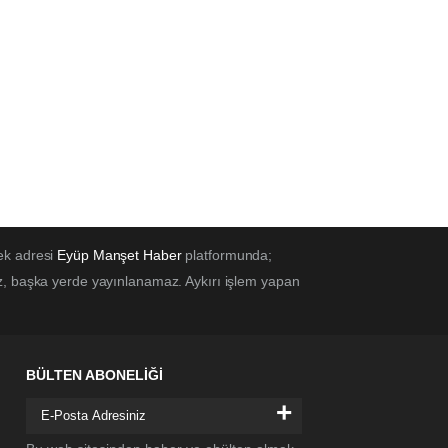
ek adresi
Eyüp Manşet Haber
platformunda;
z, başka yerde yayınlanamaz. Aykırı işlem yapan
BÜLTEN ABONELİĞİ
+