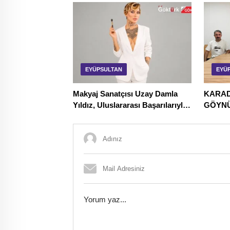
EYÜPSULTAN
EYÜ
Makyaj Sanatçısı Uzay Damla
KARAD
Yıldız, Uluslararası Başarılarıyla
GÖYNÜ
Türkiye’yi Temsil Ediyor