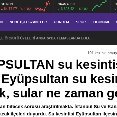
STERLİN
GRAM ALTIN
O
£
64,1717
6.623,42
% -0.02
%2,02
AN
NÖBETÇI ECZANELER
GÜNDEM
SPOR
EKONOMI
CHP EYÜPSULTAN İLÇE ÖRGÜTÜ ÜYELERİ ANKARA’DA TEMASLARDA BULUNDU
101 kez okunmuş
PSULTAN su kesintis
Eyüpsultan su kesin
k, sular ne zaman g
an bitecek sorusu araştırılmakta. İstanbul Su ve Kan
cak ilçeleri duyurdu. Su kesintisi Eyüpsultan ilçesin