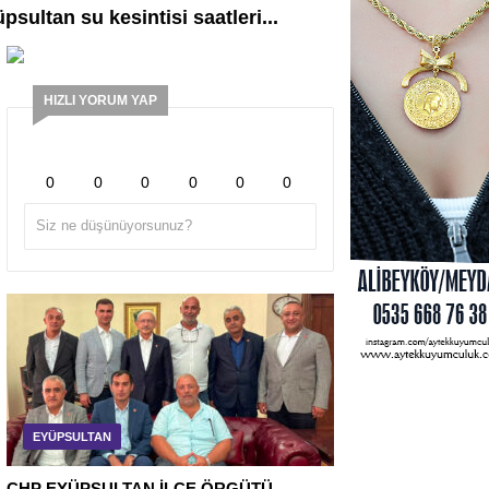
sultan su kesintisi saatleri...
HIZLI YORUM YAP
0
0
0
0
0
0
EYÜPSULTAN
CHP EYÜPSULTAN İLÇE ÖRGÜTÜ