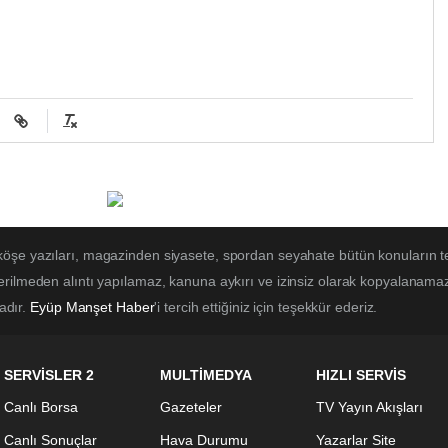
 köşe yazıları, magazinden siyasete, spordan seyahate bütün konuların t
erilmeden alıntı yapılamaz, kanuna aykırı ve izinsiz olarak kopyalanama
tadır.
Eyüp Manşet Haber
'i tercih ettiğiniz için teşekkür ederiz.
SERVİSLER 2
MULTİMEDYA
HIZLI SERVİS
Canlı Borsa
Gazeteler
TV Yayın Akışları
Canlı Sonuçlar
Hava Durumu
Yazarlar Site