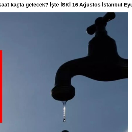
 saat kaçta gelecek? İşte İSKİ 16 Ağustos İstanbul Eyüp