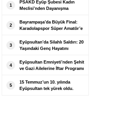
PSAKD Eyüp Şubesi Kadın
1
Meclisi’nden Dayanışma
Etkinliği: Abdallar Pazarı Açıldı
Bayrampaşa’da Büyük Final:
2
Karadolapspor Süper Amatör’e
Döndü
Eyüpsultan’da Silahlı Saldırı: 20
3
Yaşındaki Genç Hayatını
Kaybetti
Eyüpsultan Emniyeti’nden Şehit
4
ve Gazi Ailelerine İftar Programı
15 Temmuz’un 10. yılında
5
Eyüpsultan tek yürek oldu.