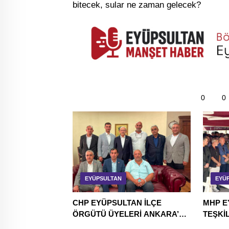
0
0
EYÜPSULTAN
EYÜ
CHP EYÜPSULTAN İLÇE
MHP E
ÖRGÜTÜ ÜYELERİ ANKARA’DA
TEŞKİL
TEMASLARDA BULUNDU