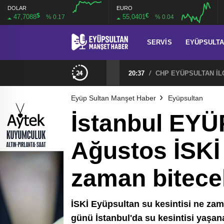
DOLAR
EURO
$
€
47,7088
55,0401
% 0.17
% 0.04
SERVIS
EYÜPSULT
20:37
/
Eyüp Sultan Manşet Haber
Eyüpsultan
İstanbul EYÜ
Ağustos İSKİ 
zaman bitece
İSKİ Eyüpsultan su kesintisi ne zam
günü İstanbul'da su kesintisi yaşana