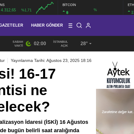
NS
BİTCOİN
ET
4.312,65
%
%1,71
฿
Ξ
GAZETELER
HABER GÖNDER
SABAH
İSTANBUL
02:00
28°
19:40
/
MHP EYÜPSULTAN TEŞKİLATI’NIN ACI GÜNÜ
VAKTI
AÇIK
tur
Yayınlanma Tarihi: Ağustos 23, 2025 18:16
i! 16-17
tisi ne
elecek?
alizasyon İdaresi (İSKİ) 16 Ağustos
de bugün belirli saat aralığında