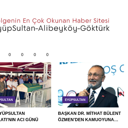
0
0
0
0
PSULTAN
EYÜPSULTAN
YÜPSULTAN
BAŞKAN DR. MİTHAT BÜLENT
ATI’NIN ACI GÜNÜ
ÖZMEN’DEN KAMUOYUNA
AÇIKLAMA