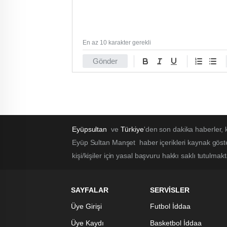
En az 10 karakter gerekli
Gönder
Eyüpsultan
ve
Türkiye
'den son dakika haberler,
Eyüp Sultan Manşet haber içerikleri kaynak göst
kişi/kişiler için yasal başvuru hakkı saklı tutulmak
SAYFALAR
SERVİSLER
Üye Girişi
Futbol İddaa
Üye Kaydı
Basketbol İddaa