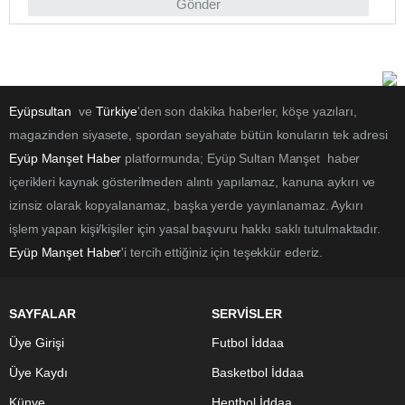
Gönder
Eyüpsultan
ve
Türkiye
'den son dakika haberler, köşe yazıları,
magazinden siyasete, spordan seyahate bütün konuların tek adresi
Eyüp Manşet Haber
platformunda; Eyüp Sultan Manşet haber
içerikleri kaynak gösterilmeden alıntı yapılamaz, kanuna aykırı ve
izinsiz olarak kopyalanamaz, başka yerde yayınlanamaz. Aykırı
işlem yapan kişi/kişiler için yasal başvuru hakkı saklı tutulmaktadır.
Eyüp Manşet Haber
'i tercih ettiğiniz için teşekkür ederiz.
SAYFALAR
SERVİSLER
Üye Girişi
Futbol İddaa
Üye Kaydı
Basketbol İddaa
Künye
Hentbol İddaa