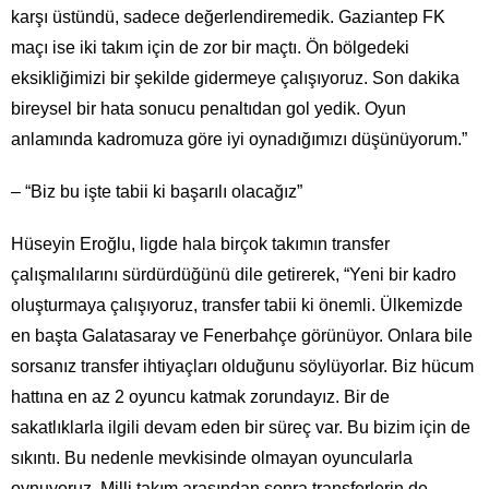
karşı üstündü, sadece değerlendiremedik. Gaziantep FK
maçı ise iki takım için de zor bir maçtı. Ön bölgedeki
eksikliğimizi bir şekilde gidermeye çalışıyoruz. Son dakika
bireysel bir hata sonucu penaltıdan gol yedik. Oyun
anlamında kadromuza göre iyi oynadığımızı düşünüyorum.”
– “Biz bu işte tabii ki başarılı olacağız”
Hüseyin Eroğlu, ligde hala birçok takımın transfer
çalışmalılarını sürdürdüğünü dile getirerek, “Yeni bir kadro
oluşturmaya çalışıyoruz, transfer tabii ki önemli. Ülkemizde
en başta Galatasaray ve Fenerbahçe görünüyor. Onlara bile
sorsanız transfer ihtiyaçları olduğunu söylüyorlar. Biz hücum
hattına en az 2 oyuncu katmak zorundayız. Bir de
sakatlıklarla ilgili devam eden bir süreç var. Bu bizim için de
sıkıntı. Bu nedenle mevkisinde olmayan oyuncularla
oynuyoruz. Milli takım arasından sonra transferlerin de