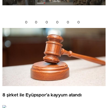
0
0
0
0
0
0
8 şirket ile Eyüpspor’a kayyum atandı