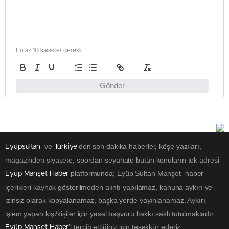
En az 10 karakter gerekli
Gönder
ve
'den son dakika haberler, köşe yazıları,
Eyüpsultan
Türkiye
magazinden siyasete, spordan seyahate bütün konuların tek adresi
platformunda; Eyüp Sultan Manşet haber
Eyüp Manşet Haber
içerikleri kaynak gösterilmeden alıntı yapılamaz, kanuna aykırı ve
izinsiz olarak kopyalanamaz, başka yerde yayınlanamaz. Aykırı
işlem yapan kişi/kişiler için yasal başvuru hakkı saklı tutulmaktadır.
'i tercih ettiğiniz için teşekkür ederiz.
Eyüp Manşet Haber