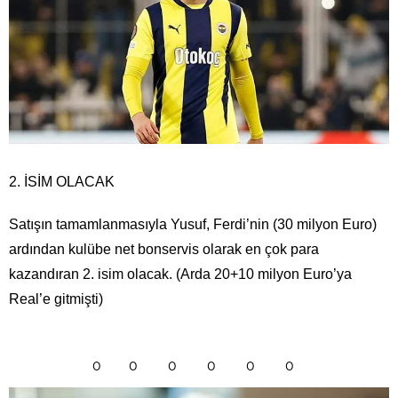
2. İSİM OLACAK
Satışın tamamlanmasıyla Yusuf, Ferdi’nin (30 milyon Euro)
ardından kulübe net bonservis olarak en çok para
kazandıran 2. isim olacak. (Arda 20+10 milyon Euro’ya
Real’e gitmişti)
0
0
0
0
0
0