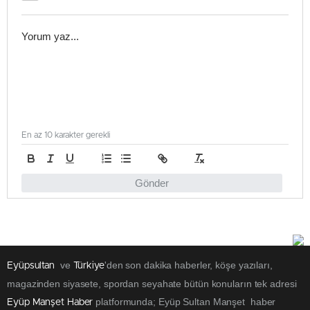
En az 10 karakter gerekli
Gönder
ve
'den son dakika haberler, köşe yazıları,
Eyüpsultan
Türkiye
magazinden siyasete, spordan seyahate bütün konuların tek adresi
platformunda; Eyüp Sultan Manşet haber
Eyüp Manşet Haber