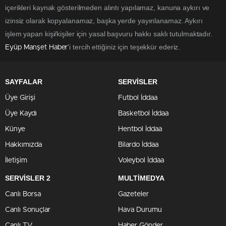
içerikleri kaynak gösterilmeden alıntı yapılamaz, kanuna aykırı ve
izinsiz olarak kopyalanamaz, başka yerde yayınlanamaz. Aykırı
işlem yapan kişi/kişiler için yasal başvuru hakkı saklı tutulmaktadır.
'i tercih ettiğiniz için teşekkür ederiz.
Eyüp Manşet Haber
SAYFALAR
SERVİSLER
Üye Girişi
Futbol İddaa
Üye Kaydı
Basketbol İddaa
Künye
Hentbol İddaa
Hakkımızda
Bilardo İddaa
İletişim
Voleybol İddaa
SERVİSLER 2
MULTİMEDYA
Canlı Borsa
Gazeteler
Canlı Sonuçlar
Hava Durumu
Canlı TV
Haber Gönder