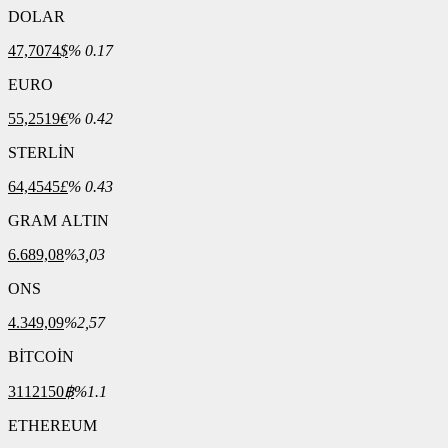
DOLAR
47,7074
$
% 0.17
EURO
55,2519
€
% 0.42
STERLİN
64,4545
£
% 0.43
GRAM ALTIN
6.689,08
%3,03
ONS
4.349,09
%2,57
BİTCOİN
3112150
฿
%1.1
ETHEREUM