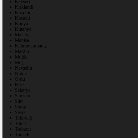
Kayseri
Kırklareli
Kırşehir
Kocaeli
Konya
Kütahya
Malatya
Manisa
Kahramanmaraş
Mardin
Muğla
Muş
Nevşehir
Niğde
Ordu
Rize
Sakarya
Samsun
Siirt
Sinop
Sivas
Tekirdağ
Tokat
Trabzon
Tunceli