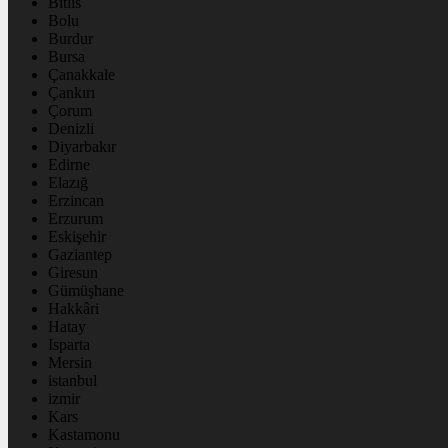
Bitlis
Bolu
Burdur
Bursa
Çanakkale
Çankırı
Çorum
Denizli
Diyarbakır
Edirne
Elazığ
Erzincan
Erzurum
Eskişehir
Gaziantep
Giresun
Gümüşhane
Hakkâri
Hatay
Isparta
Mersin
istanbul
izmir
Kars
Kastamonu