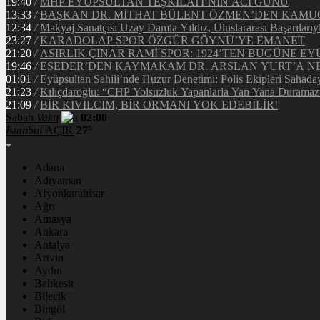
19:40
/
MHP EYÜPSULTAN TEŞKİLATI’NIN ACI GÜNÜ
13:33
/
BAŞKAN DR. MİTHAT BÜLENT ÖZMEN’DEN KAM
12:34
/
Makyaj Sanatçısı Uzay Damla Yıldız, Uluslararası Başarılarıy
23:27
/
KARADOLAP SPOR ÖZGÜR GÖYNÜ’YE EMANET
21:20
/
ASIRLIK ÇINAR RAMİ SPOR: 1924’TEN BUGÜNE EY
19:46
/
ESEDER’DEN KAYMAKAM DR. ARSLAN YURT’A NE
01:01
/
Eyüpsultan Sahili’nde Huzur Denetimi: Polis Ekipleri Sahada
21:23
/
Kılıçdaroğlu: “CHP Yolsuzluk Yapanlarla Yan Yana Duramaz
21:09
/
BİR KIVILCIM, BİR ORMANI YOK EDEBİLİR!
Sabah
Vakti
02:00
İstanbul
AÇIK
27°
Adana
Adıyaman
Afyonkarahisar
Ağrı
Amasya
Ankara
Antalya
Artvin
Aydın
Balıkesir
Bilecik
Bingöl