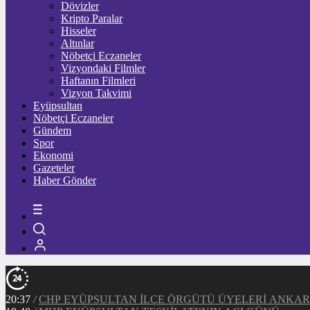
Dövizler
Kripto Paralar
Hisseler
Altınlar
Nöbetçi Eczaneler
Vizyondaki Filmler
Haftanın Filmleri
Vizyon Takvimi
Eyüpsultan
Nöbetçi Eczaneler
Gündem
Spor
Ekonomi
Gazeteler
Haber Gönder
20:37
/
CHP EYÜPSULTAN İLÇE ÖRGÜTÜ ÜYELERİ ANKA