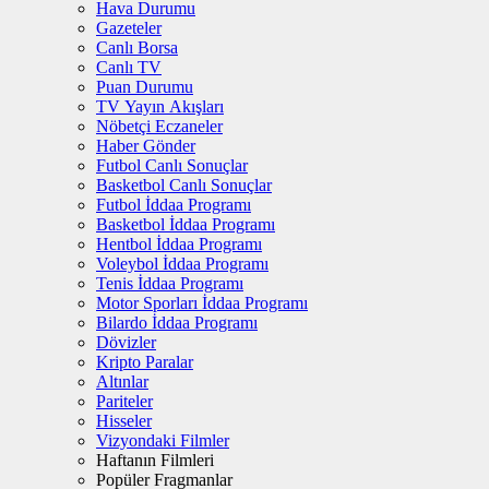
Hava Durumu
Gazeteler
Canlı Borsa
Canlı TV
Puan Durumu
TV Yayın Akışları
Nöbetçi Eczaneler
Haber Gönder
Futbol Canlı Sonuçlar
Basketbol Canlı Sonuçlar
Futbol İddaa Programı
Basketbol İddaa Programı
Hentbol İddaa Programı
Voleybol İddaa Programı
Tenis İddaa Programı
Motor Sporları İddaa Programı
Bilardo İddaa Programı
Dövizler
Kripto Paralar
Altınlar
Pariteler
Hisseler
Vizyondaki Filmler
Haftanın Filmleri
Popüler Fragmanlar