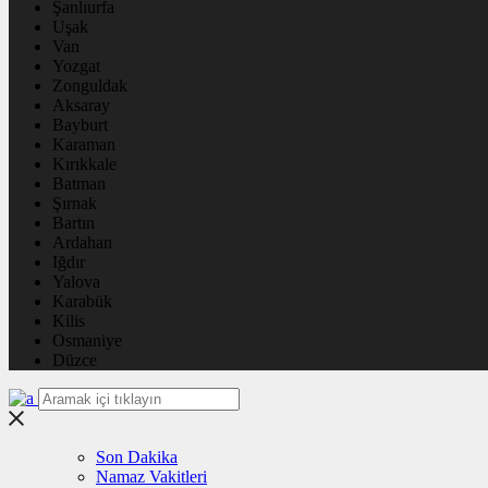
Şanlıurfa
Uşak
Van
Yozgat
Zonguldak
Aksaray
Bayburt
Karaman
Kırıkkale
Batman
Şırnak
Bartın
Ardahan
Iğdır
Yalova
Karabük
Kilis
Osmaniye
Düzce
Son Dakika
Namaz Vakitleri