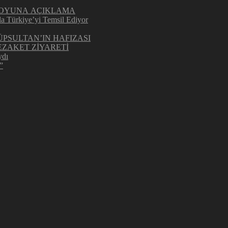
UOYUNA AÇIKLAMA
la Türkiye’yi Temsil Ediyor
ÜPSULTAN’IN HAFIZASI
ZAKET ZİYARETİ
ydı
”