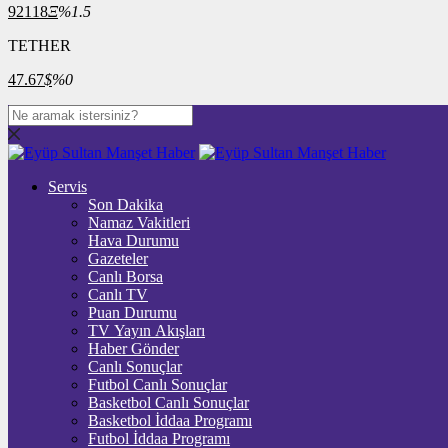
92118
Ξ
%1.5
TETHER
47.67
$
%0
Servis
Son Dakika
Namaz Vakitleri
Hava Durumu
Gazeteler
Canlı Borsa
Canlı TV
Puan Durumu
TV Yayın Akışları
Haber Gönder
Canlı Sonuçlar
Futbol Canlı Sonuçlar
Basketbol Canlı Sonuçlar
Basketbol İddaa Programı
Futbol İddaa Programı