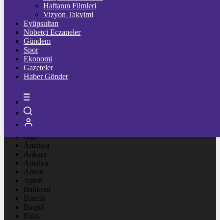
Ξ
%
Haftanın Filmleri
Vizyon Takvimi
TETHER
Eyüpsultan
Nöbetçi Eczaneler
$
%
Gündem
Spor
Ekonomi
Gazeteler
Sabah
Vakti
02:00
Haber Gönder
İstanbul
AÇIK
26°
Adana
Adıyaman
Afyonkarahisar
Ağrı
Amasya
Ankara
Antalya
Artvin
Aydın
Balıkesir
Bilecik
Bingöl
Bitlis