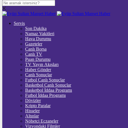
DOLAR
47,7436
$
% 0.18
Servis
EURO
Son Dakika
Namaz Vakitleri
55,2510
€
% 0.32
Hava Durumu
STERLİN
Gazeteler
Canlı Borsa
64,4811
£
% 0.38
Canlı TV
Puan Durumu
GRAM ALTIN
TV Yayın Akışları
Haber Gönder
6.660,55
%2,59
Canlı Sonuçlar
Futbol Canlı Sonuçlar
ONS
Basketbol Canlı Sonuçlar
Basketbol İddaa Programı
4.341,35
%2,39
Futbol İddaa Programı
Dövizler
BİTCOİN
Kripto Paralar
Hisseler
฿
%
Altınlar
Nöbetçi Eczaneler
ETHEREUM
Vizyondaki Filmler