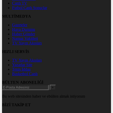
Canlı TV
Futbol Canlı Sonuçlar
MULTİMEDYA
Gazeteler
Hava Durumu
Haber Gönder
Namaz Vakitleri
TV Yayın Akışları
HIZLI SERVİS
TV Yayın Akışları
Yazarlar Site
Tenis İddaa
Basketbol Canlı
BÜLTEN ABONELİĞİ
+
Bu web sitesinden haber ve ebülten almak istiyorum
BİZİ TAKİP ET