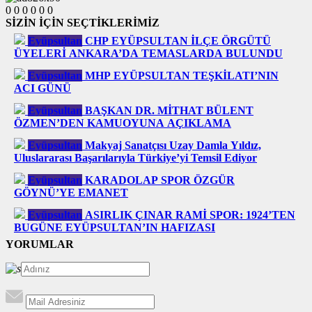
0
0
0
0
0
0
SİZİN İÇİN SEÇTİKLERİMİZ
Eyüpsultan
CHP EYÜPSULTAN İLÇE ÖRGÜTÜ
ÜYELERİ ANKARA’DA TEMASLARDA BULUNDU
Eyüpsultan
MHP EYÜPSULTAN TEŞKİLATI’NIN
ACI GÜNÜ
Eyüpsultan
BAŞKAN DR. MİTHAT BÜLENT
ÖZMEN’DEN KAMUOYUNA AÇIKLAMA
Eyüpsultan
Makyaj Sanatçısı Uzay Damla Yıldız,
Uluslararası Başarılarıyla Türkiye’yi Temsil Ediyor
Eyüpsultan
KARADOLAP SPOR ÖZGÜR
GÖYNÜ’YE EMANET
Eyüpsultan
ASIRLIK ÇINAR RAMİ SPOR: 1924’TEN
BUGÜNE EYÜPSULTAN’IN HAFIZASI
YORUMLAR