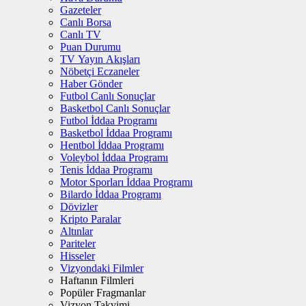
Gazeteler
Canlı Borsa
Canlı TV
Puan Durumu
TV Yayın Akışları
Nöbetçi Eczaneler
Haber Gönder
Futbol Canlı Sonuçlar
Basketbol Canlı Sonuçlar
Futbol İddaa Programı
Basketbol İddaa Programı
Hentbol İddaa Programı
Voleybol İddaa Programı
Tenis İddaa Programı
Motor Sporları İddaa Programı
Bilardo İddaa Programı
Dövizler
Kripto Paralar
Altınlar
Pariteler
Hisseler
Vizyondaki Filmler
Haftanın Filmleri
Popüler Fragmanlar
Vizyon Takvimi