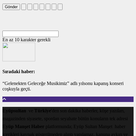
Gönder
En az 10 karakter gerekli
Sıradaki haber:
“Gelenekten Geleceğe Musikimiz” adlı yılsonu kapanış konseri
coşkuyla geçti.
Eyüpsultan
ve
Türkiye
'den son dakika haberler, köşe yazıları,
magazinden siyasete, spordan seyahate bütün konuların tek adresi
Eyüp Manşet Haber
platformunda; Eyüp Sultan Manşet haber
içerikleri kaynak gösterilmeden alıntı yapılamaz, kanuna aykırı ve