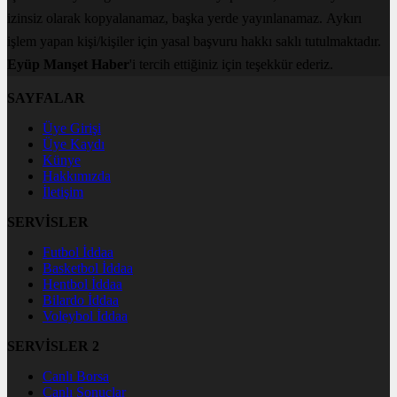
izinsiz olarak kopyalanamaz, başka yerde yayınlanamaz. Aykırı
işlem yapan kişi/kişiler için yasal başvuru hakkı saklı tutulmaktadır.
Eyüp Manşet Haber
'i tercih ettiğiniz için teşekkür ederiz.
SAYFALAR
Üye Girişi
Üye Kaydı
Künye
Hakkımızda
İletişim
SERVİSLER
Futbol İddaa
Basketbol İddaa
Hentbol İddaa
Bilardo İddaa
Voleybol İddaa
SERVİSLER 2
Canlı Borsa
Canlı Sonuçlar