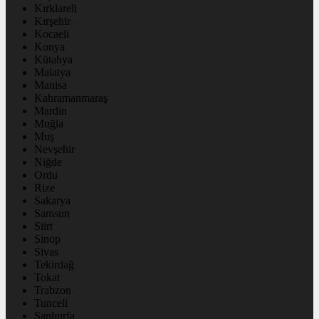
Kırklareli
Kırşehir
Kocaeli
Konya
Kütahya
Malatya
Manisa
Kahramanmaraş
Mardin
Muğla
Muş
Nevşehir
Niğde
Ordu
Rize
Sakarya
Samsun
Siirt
Sinop
Sivas
Tekirdağ
Tokat
Trabzon
Tunceli
Şanlıurfa