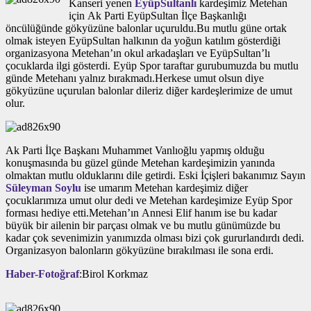
Kanseri yenen
EyüpSultanlı
kardeşimiz Metehan
için Ak Parti EyüpSultan İlçe Başkanlığı
öncülüğünde gökyüzüne balonlar uçuruldu.Bu mutlu güne ortak
olmak isteyen EyüpSultan halkının da yoğun katılım gösterdiği
organizasyona Metehan’ın okul arkadaşları ve EyüpSultan’lı
çocuklarda ilgi gösterdi. Eyüp Spor taraftar gurubumuzda bu mutlu
günde Metehanı yalnız bırakmadı.Herkese umut olsun diye
gökyüzüne uçurulan balonlar dileriz diğer kardeşlerimize de umut
olur.
Ak Parti İlçe Başkanı Muhammet Vanlıoğlu yapmış olduğu
konuşmasında bu güzel günde Metehan kardeşimizin yanında
olmaktan mutlu olduklarını dile getirdi. Eski İçişleri bakanımız Sayın
Süleyman Soylu
ise umarım Metehan kardeşimiz diğer
çocuklarımıza umut olur dedi ve Metehan kardeşimize Eyüp Spor
forması hediye etti.Metehan’ın Annesi Elif hanım ise bu kadar
büyük bir ailenin bir parçası olmak ve bu mutlu günümüzde bu
kadar çok sevenimizin yanımızda olması bizi çok gururlandırdı dedi.
Organizasyon balonların gökyüzüne bırakılması ile sona erdi.
Haber-Fotoğraf
:Birol Korkmaz