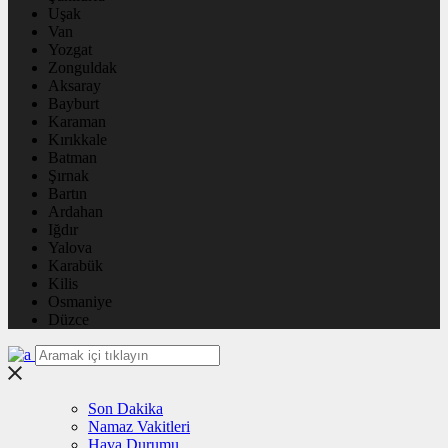
Uşak
Van
Yozgat
Zonguldak
Aksaray
Bayburt
Karaman
Kırıkkale
Batman
Şırnak
Bartın
Ardahan
Iğdır
Yalova
Karabük
Kilis
Osmaniye
Düzce
Son Dakika
Namaz Vakitleri
Hava Durumu