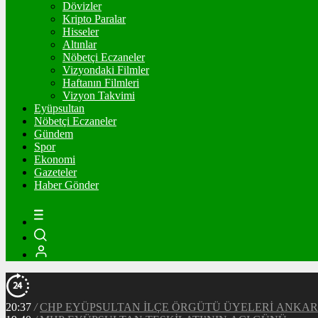
Dövizler
Kripto Paralar
Hisseler
Altınlar
Nöbetçi Eczaneler
Vizyondaki Filmler
Haftanın Filmleri
Vizyon Takvimi
Eyüpsultan
Nöbetçi Eczaneler
Gündem
Spor
Ekonomi
Gazeteler
Haber Gönder
20:37
/
CHP EYÜPSULTAN İLÇE ÖRGÜTÜ ÜYELERİ ANKA