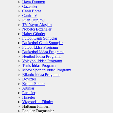
Hava Durumu
Gazeteler
Canlı Borsa
Canlı TV
Puan Durumu
TV Yayın Akışları
Nöbetçi Eczaneler
Haber Gönder
Futbol Canlı Sonuçlar
Basketbol Canlı Sonuçlar
Futbol İddaa Programı
Basketbol İddaa Programı
Hentbol İddaa Programı
Voleybol İddaa Programı
Tenis İddaa Programı
Motor Sporları İddaa Programı
Bilardo İddaa Programı
Dövizler
Kripto Paralar
Altınlar
Pariteler
Hisseler
Vizyondaki Filmler
Haftanın Filmleri
Popüler Fragmanlar