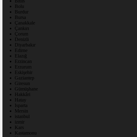
Bitlis
Bolu
Burdur
Bursa
Çanakkale
Çankırı
Çorum
Denizli
Diyarbakır
Edirne
Elazığ
Erzincan
Erzurum
Eskişehir
Gaziantep
Giresun
Gümüşhane
Hakkâri
Hatay
Isparta
Mersin
istanbul
izmir
Kars
Kastamonu