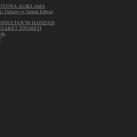
UOYUNA AÇIKLAMA
la Türkiye’yi Temsil Ediyor
ÜPSULTAN’IN HAFIZASI
ZAKET ZİYARETİ
ydı
”