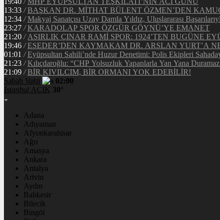
19:40
/
MHP EYÜPSULTAN TEŞKİLATI’NIN ACI GÜNÜ
13:33
/
BAŞKAN DR. MİTHAT BÜLENT ÖZMEN’DEN KAM
12:34
/
Makyaj Sanatçısı Uzay Damla Yıldız, Uluslararası Başarılarıy
23:27
/
KARADOLAP SPOR ÖZGÜR GÖYNÜ’YE EMANET
21:20
/
ASIRLIK ÇINAR RAMİ SPOR: 1924’TEN BUGÜNE EY
19:46
/
ESEDER’DEN KAYMAKAM DR. ARSLAN YURT’A NE
01:01
/
Eyüpsultan Sahili’nde Huzur Denetimi: Polis Ekipleri Sahada
21:23
/
Kılıçdaroğlu: “CHP Yolsuzluk Yapanlarla Yan Yana Duramaz
21:09
/
BİR KIVILCIM, BİR ORMANI YOK EDEBİLİR!
Sabah
Vakti
02:00
İstanbul
AÇIK
30°
Adana
Adıyaman
Afyonkarahisar
Ağrı
Amasya
Ankara
Antalya
Artvin
Aydın
Balıkesir
Bilecik
Bingöl