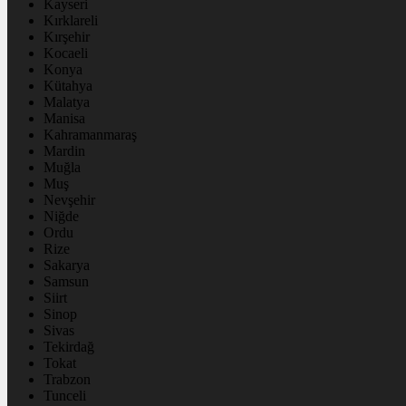
Kayseri
Kırklareli
Kırşehir
Kocaeli
Konya
Kütahya
Malatya
Manisa
Kahramanmaraş
Mardin
Muğla
Muş
Nevşehir
Niğde
Ordu
Rize
Sakarya
Samsun
Siirt
Sinop
Sivas
Tekirdağ
Tokat
Trabzon
Tunceli