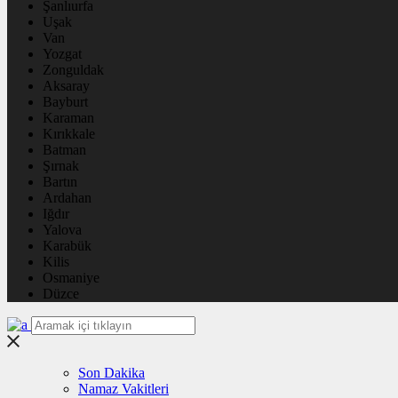
Şanlıurfa
Uşak
Van
Yozgat
Zonguldak
Aksaray
Bayburt
Karaman
Kırıkkale
Batman
Şırnak
Bartın
Ardahan
Iğdır
Yalova
Karabük
Kilis
Osmaniye
Düzce
Son Dakika
Namaz Vakitleri