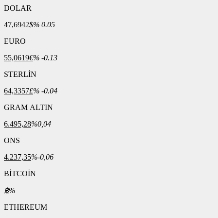
DOLAR
47,6942
$
% 0.05
EURO
55,0619
€
% -0.13
STERLİN
64,3357
£
% -0.04
GRAM ALTIN
6.495,28
%0,04
ONS
4.237,35
%-0,06
BİTCOİN
฿
%
ETHEREUM