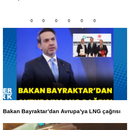
0
0
0
0
0
0
Bakan Bayraktar’dan Avrupa’ya LNG çağrısı