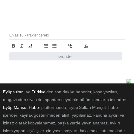
En az 10 karakter gerekli
Gönder
Eyüpsultan
ve
Türkiye
'den son dakika haberler, köşe yazıları,
magazinden siyasete, spordan seyahate bütün konuların tek adresi
Eyüp Manşet Haber
platformunda; Eyüp Sultan Manşet haber
içerikleri kaynak gösterilmeden alıntı yapılamaz, kanuna aykırı ve
izinsiz olarak kopyalanamaz, başka yerde yayınlanamaz. Aykırı
işlem yapan kişi/kişiler için yasal başvuru hakkı saklı tutulmaktadır.