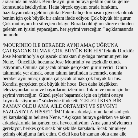
aralarında anlaştılar. Ben de aynı gün buraya geldim çünkü gelme
konusunda istekliydim. Hatta birçok eşyamı orada bıraktım,
hazırlayamadan geldim çünkü Fenerbahçe formasını giyecek olmak
benim için çok büyük bir anlam ifade ediyor. Çok büyük bir gurur.
Çok mutluyum bu süreçten dolayı. Burada olduğum sürece elimden
gelenin en iyisini yapacağım, her şeyimi vereceğim.” açıklamasında
bulundu.
‘MOURINHO İLE BERABER AYNI AMAÇ UĞRUNA
ÇALIŞACAK OLMAK ÇOK BÜYÜK BİR HİS’Teknik Direktör
Jose Mourinho’yla çalışacak olmaktan duyduğu memnuniyeti ise
Nene, “Öncelikle hocamız Jose Mourinho’ya teşekkür etmek
istiyorum. Onunla çalışacak olmak gerçekten gurur verici. Onun
takımında yer almak, onun takımı tarafından istenmek, onunla
beraber aynı amaç uğruna çalışacak olmak çok büyük bir his.
Kendisi gerçekten çok büyük bir hoca. Ben daha küçükken
televizyondan onu ve başarılarını izlerdim. Takım ve onun için her
şeyimi vereceğim. Güzel şeyler başarmak için en iyisini ortaya
koymak istiyorum.” sözleriyle ifade etti.’GELELİ KISA BİR
ZAMAN OLDU AMA AİLE ORTAMINI VE SEVGİYİ
FAZLASIYLA HİSSETTİM’Takım arkadaşlarının kendisini çok
iyi karşıladığını belirten Nene, “Açıkçası buraya gelirken ve takım
arkadaşlarımla tanışırken çok heyecanlıydım. Ama şunu söylemem
gerekiyor, herkes çok sıcak bir şekilde karşıladı. Sıcak bir aileye
gelmiş olduğumu fark ettim. Geleli kısa bir zaman oldu ama aile