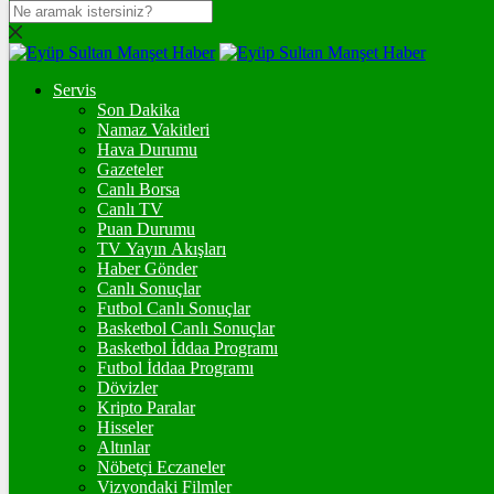
DOLAR
47,7037
$
% 0.15
Servis
EURO
Son Dakika
Namaz Vakitleri
55,2136
€
% 0.34
Hava Durumu
STERLİN
Gazeteler
Canlı Borsa
64,4643
£
% 0.4
Canlı TV
Puan Durumu
GRAM ALTIN
TV Yayın Akışları
Haber Gönder
6.647,57
%2,39
Canlı Sonuçlar
Futbol Canlı Sonuçlar
ONS
Basketbol Canlı Sonuçlar
Basketbol İddaa Programı
4.344,91
%2,47
Futbol İddaa Programı
Dövizler
BİTCOİN
Kripto Paralar
Hisseler
฿
%
Altınlar
Nöbetçi Eczaneler
ETHEREUM
Vizyondaki Filmler