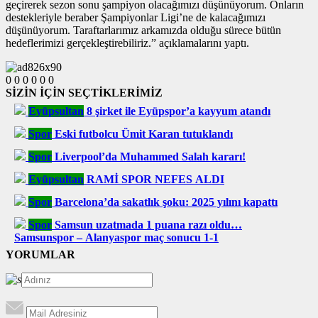
geçirerek sezon sonu şampiyon olacağımızı düşünüyorum. Onların
destekleriyle beraber Şampiyonlar Ligi’ne de kalacağımızı
düşünüyorum. Taraftarlarımız arkamızda olduğu sürece bütün
hedeflerimizi gerçekleştirebiliriz.” açıklamalarını yaptı.
0
0
0
0
0
0
SİZİN İÇİN SEÇTİKLERİMİZ
Eyüpsultan
8 şirket ile Eyüpspor’a kayyum atandı
Spor
Eski futbolcu Ümit Karan tutuklandı
Spor
Liverpool’da Muhammed Salah kararı!
Eyüpsultan
RAMİ SPOR NEFES ALDI
Spor
Barcelona’da sakatlık şoku: 2025 yılını kapattı
Spor
Samsun uzatmada 1 puana razı oldu…
Samsunspor – Alanyaspor maç sonucu 1-1
YORUMLAR