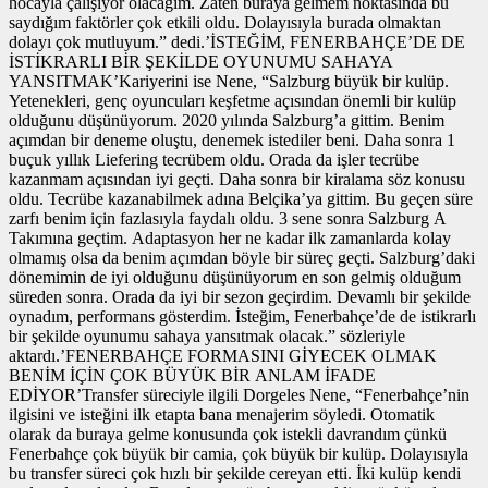
hocayla çalışıyor olacağım. Zaten buraya gelmem noktasında bu
saydığım faktörler çok etkili oldu. Dolayısıyla burada olmaktan
dolayı çok mutluyum.” dedi.’İSTEĞİM, FENERBAHÇE’DE DE
İSTİKRARLI BİR ŞEKİLDE OYUNUMU SAHAYA
YANSITMAK’Kariyerini ise Nene, “Salzburg büyük bir kulüp.
Yetenekleri, genç oyuncuları keşfetme açısından önemli bir kulüp
olduğunu düşünüyorum. 2020 yılında Salzburg’a gittim. Benim
açımdan bir deneme oluştu, denemek istediler beni. Daha sonra 1
buçuk yıllık Liefering tecrübem oldu. Orada da işler tecrübe
kazanmam açısından iyi geçti. Daha sonra bir kiralama söz konusu
oldu. Tecrübe kazanabilmek adına Belçika’ya gittim. Bu geçen süre
zarfı benim için fazlasıyla faydalı oldu. 3 sene sonra Salzburg A
Takımına geçtim. Adaptasyon her ne kadar ilk zamanlarda kolay
olmamış olsa da benim açımdan böyle bir süreç geçti. Salzburg’daki
dönemimin de iyi olduğunu düşünüyorum en son gelmiş olduğum
süreden sonra. Orada da iyi bir sezon geçirdim. Devamlı bir şekilde
oynadım, performans gösterdim. İsteğim, Fenerbahçe’de de istikrarlı
bir şekilde oyunumu sahaya yansıtmak olacak.” sözleriyle
aktardı.’FENERBAHÇE FORMASINI GİYECEK OLMAK
BENİM İÇİN ÇOK BÜYÜK BİR ANLAM İFADE
EDİYOR’Transfer süreciyle ilgili Dorgeles Nene, “Fenerbahçe’nin
ilgisini ve isteğini ilk etapta bana menajerim söyledi. Otomatik
olarak da buraya gelme konusunda çok istekli davrandım çünkü
Fenerbahçe çok büyük bir camia, çok büyük bir kulüp. Dolayısıyla
bu transfer süreci çok hızlı bir şekilde cereyan etti. İki kulüp kendi