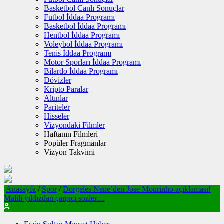
Basketbol Canlı Sonuçlar
Futbol İddaa Programı
Basketbol İddaa Programı
Hentbol İddaa Programı
Voleybol İddaa Programı
Tenis İddaa Programı
Motor Sporları İddaa Programı
Bilardo İddaa Programı
Dövizler
Kripto Paralar
Altınlar
Pariteler
Hisseler
Vizyondaki Filmler
Haftanın Filmleri
Popüler Fragmanlar
Vizyon Takvimi
Anasayfa
/
Spor
/
Dorgeles Nene’den Jose Mourinho açıklaması!
Malili yıldızdan çarpıcı sözler…