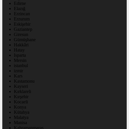
Edirne
Elazığ
Erzincan
Erzurum
Eskişehir
Gaziantep
Giresun
Gümüşhane
Hakkâri
Hatay
Isparta
Mersin
istanbul
izmir
Kars
Kastamonu
Kayseri
Kırklareli
Kırşehir
Kocaeli
Konya
Kütahya
Malatya
Manisa
Kahramanmaraş