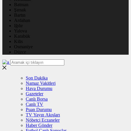
Batman
Şırnak
Bartın
Ardahan
Iğdır
Yalova
Karabük
Kilis
Osmaniye
Düzce
Son Dakika
Namaz Vakitleri
Hava Durumu
Gazeteler
Canlı Borsa
Canlı TV
Puan Durumu
TV Yayın Akışları
Nöbetçi Eczaneler
Haber Gönder
Futbol Canlı Sonuçlar