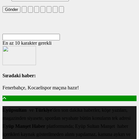
Gönder
En az 10 karakter gerekli
Sıradaki haber:
Fenerbahçe, Kocaelispor maçına hazır!
Eyüpsultan
ve
Türkiye
'den son dakika haberler, köşe yazıları,
magazinden siyasete, spordan seyahate bütün konuların tek adresi
Eyüp Manşet Haber
platformunda; Eyüp Sultan Manşet haber
içerikleri kaynak gösterilmeden alıntı yapılamaz, kanuna aykırı ve