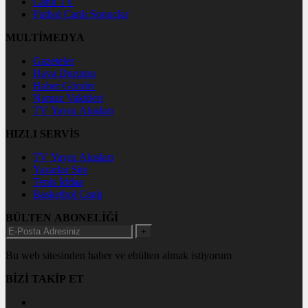
Canlı TV
Futbol Canlı Sonuçlar
MULTİMEDYA
Gazeteler
Hava Durumu
Haber Gönder
Namaz Vakitleri
TV Yayın Akışları
HIZLI SERVİS
TV Yayın Akışları
Yazarlar Site
Tenis İddaa
Basketbol Canlı
BÜLTEN ABONELİĞİ
+
Bu web sitesinden haber ve ebülten almak istiyorum
BİZİ TAKİP ET