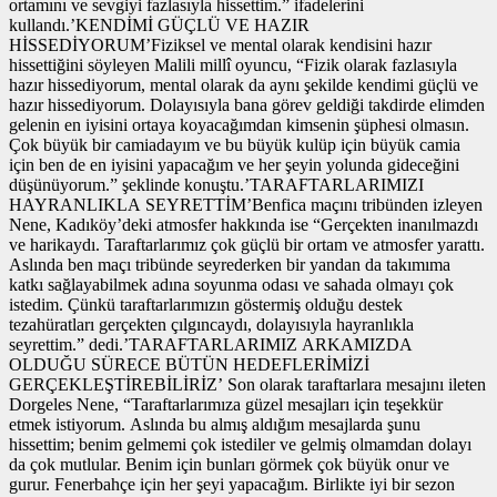
ortamını ve sevgiyi fazlasıyla hissettim.” ifadelerini
kullandı.’KENDİMİ GÜÇLÜ VE HAZIR
HİSSEDİYORUM’Fiziksel ve mental olarak kendisini hazır
hissettiğini söyleyen Malili millî oyuncu, “Fizik olarak fazlasıyla
hazır hissediyorum, mental olarak da aynı şekilde kendimi güçlü ve
hazır hissediyorum. Dolayısıyla bana görev geldiği takdirde elimden
gelenin en iyisini ortaya koyacağımdan kimsenin şüphesi olmasın.
Çok büyük bir camiadayım ve bu büyük kulüp için büyük camia
için ben de en iyisini yapacağım ve her şeyin yolunda gideceğini
düşünüyorum.” şeklinde konuştu.’TARAFTARLARIMIZI
HAYRANLIKLA SEYRETTİM’Benfica maçını tribünden izleyen
Nene, Kadıköy’deki atmosfer hakkında ise “Gerçekten inanılmazdı
ve harikaydı. Taraftarlarımız çok güçlü bir ortam ve atmosfer yarattı.
Aslında ben maçı tribünde seyrederken bir yandan da takımıma
katkı sağlayabilmek adına soyunma odası ve sahada olmayı çok
istedim. Çünkü taraftarlarımızın göstermiş olduğu destek
tezahüratları gerçekten çılgıncaydı, dolayısıyla hayranlıkla
seyrettim.” dedi.’TARAFTARLARIMIZ ARKAMIZDA
OLDUĞU SÜRECE BÜTÜN HEDEFLERİMİZİ
GERÇEKLEŞTİREBİLİRİZ’ Son olarak taraftarlara mesajını ileten
Dorgeles Nene, “Taraftarlarımıza güzel mesajları için teşekkür
etmek istiyorum. Aslında bu almış aldığım mesajlarda şunu
hissettim; benim gelmemi çok istediler ve gelmiş olmamdan dolayı
da çok mutlular. Benim için bunları görmek çok büyük onur ve
gurur. Fenerbahçe için her şeyi yapacağım. Birlikte iyi bir sezon