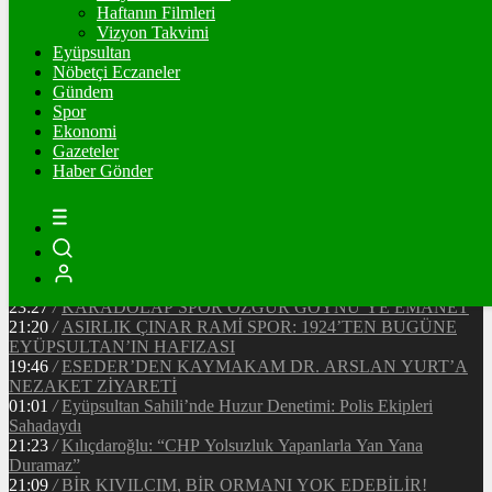
Ξ
%
Haftanın Filmleri
Vizyon Takvimi
TETHER
Eyüpsultan
Nöbetçi Eczaneler
$
%
Gündem
Spor
Ekonomi
Gazeteler
20:37
/
CHP EYÜPSULTAN İLÇE ÖRGÜTÜ ÜYELERİ
Haber Gönder
ANKARA’DA TEMASLARDA BULUNDU
19:40
/
MHP EYÜPSULTAN TEŞKİLATI’NIN ACI GÜNÜ
13:33
/
BAŞKAN DR. MİTHAT BÜLENT ÖZMEN’DEN
KAMUOYUNA AÇIKLAMA
12:34
/
Makyaj Sanatçısı Uzay Damla Yıldız, Uluslararası
Başarılarıyla Türkiye’yi Temsil Ediyor
23:27
/
KARADOLAP SPOR ÖZGÜR GÖYNÜ’YE EMANET
21:20
/
ASIRLIK ÇINAR RAMİ SPOR: 1924’TEN BUGÜNE
EYÜPSULTAN’IN HAFIZASI
19:46
/
ESEDER’DEN KAYMAKAM DR. ARSLAN YURT’A
NEZAKET ZİYARETİ
01:01
/
Eyüpsultan Sahili’nde Huzur Denetimi: Polis Ekipleri
Sahadaydı
21:23
/
Kılıçdaroğlu: “CHP Yolsuzluk Yapanlarla Yan Yana
Duramaz”
21:09
/
BİR KIVILCIM, BİR ORMANI YOK EDEBİLİR!