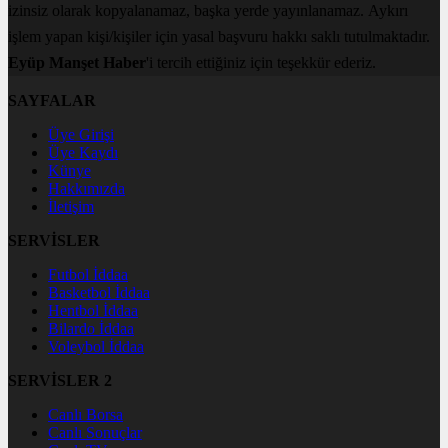
izinsiz olarak kopyalanamaz, başka yerde yayınlanamaz. Aykırı
işlem yapan kişi/kişiler için yasal başvuru hakkı saklı tutulmaktadır.
Eyüp Manşet Haber
'i tercih ettiğiniz için teşekkür ederiz.
SAYFALAR
Üye Girişi
Üye Kaydı
Künye
Hakkımızda
İletişim
SERVİSLER
Futbol İddaa
Basketbol İddaa
Hentbol İddaa
Bilardo İddaa
Voleybol İddaa
SERVİSLER 2
Canlı Borsa
Canlı Sonuçlar