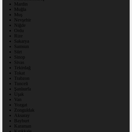
Mardin
Muğla
Muş
Nevşehir
Niğde
Ordu
Rize
Sakarya
Samsun
Siirt
Sinop
Sivas
Tekirdağ
Tokat
Trabzon
Tunceli
Şanlıurfa
Uşak
Van
Yozgat
Zonguldak
Aksaray
Bayburt
Karaman
Kırıkkale