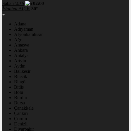
Sabah
Vakti
02:00
İstanbul
AÇIK
30°
Adana
Adıyaman
Afyonkarahisar
Ağrı
Amasya
Ankara
Antalya
Artvin
Aydın
Balıkesir
Bilecik
Bingöl
Bitlis
Bolu
Burdur
Bursa
Çanakkale
Çankırı
Çorum
Denizli
Diyarbakır