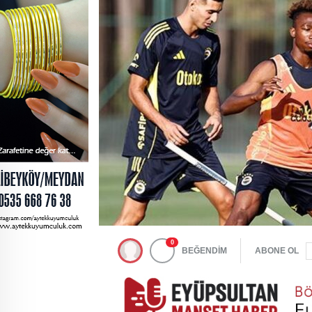
0
BEĞENDİM
ABONE OL