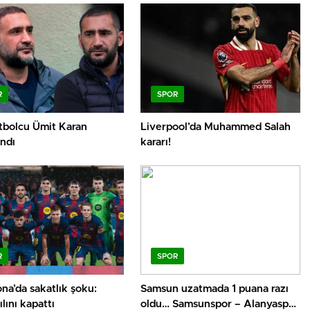
R
SPOR
utbolcu Ümit Karan
Liverpool’da Muhammed Salah
ndı
kararı!
R
SPOR
na’da sakatlık şoku:
Samsun uzatmada 1 puana razı
lını kapattı
oldu… Samsunspor – Alanyaspor