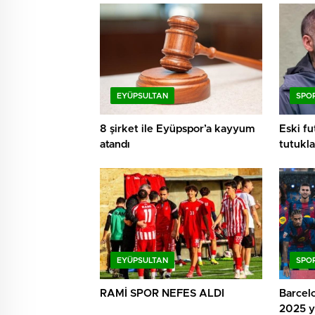
EYÜPSULTAN
SPO
8 şirket ile Eyüpspor’a kayyum
Eski f
atandı
tutukla
EYÜPSULTAN
SPO
RAMİ SPOR NEFES ALDI
Barcelo
2025 yı