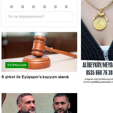
0
0
0
0
0
0
EYÜPSULTAN
8 şirket ile Eyüpspor’a kayyum atandı