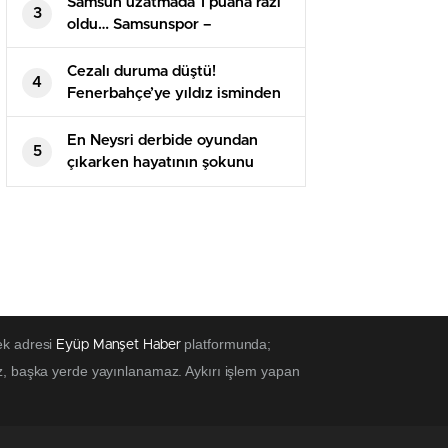
Samsun uzatmada 1 puana razı
3
oldu… Samsunspor –
Alanyaspor maç sonucu 1-1
Cezalı duruma düştü!
4
Fenerbahçe’ye yıldız isminden
kötü haber
En Neysri derbide oyundan
5
çıkarken hayatının şokunu
yaşadı!
ek adresi
platformunda;
Eyüp Manşet Haber
z, başka yerde yayınlanamaz. Aykırı işlem yapan