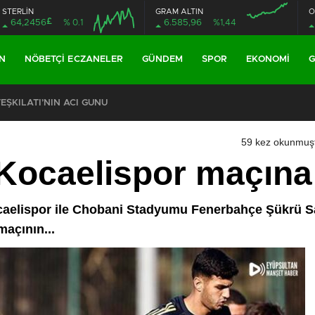
STERLİN
GRAM ALTIN
O
£
64,2456
% 0.1
6.585,96
%1,44
N
NÖBETÇI ECZANELER
GÜNDEM
SPOR
EKONOMI
G
ŞKİLATI’NIN ACI GÜNÜ
59 kez okunmuş
Kocaelispor maçına 
ocaelispor ile Chobani Stadyumu Fenerbahçe Şükrü 
açının...