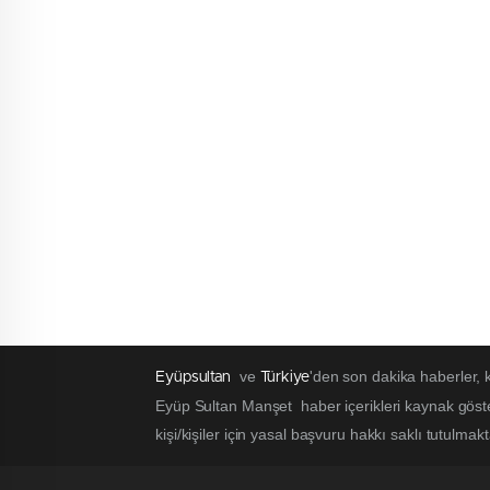
ve
'den son dakika haberler,
Eyüpsultan
Türkiye
Eyüp Sultan Manşet haber içerikleri kaynak göst
kişi/kişiler için yasal başvuru hakkı saklı tutulmak