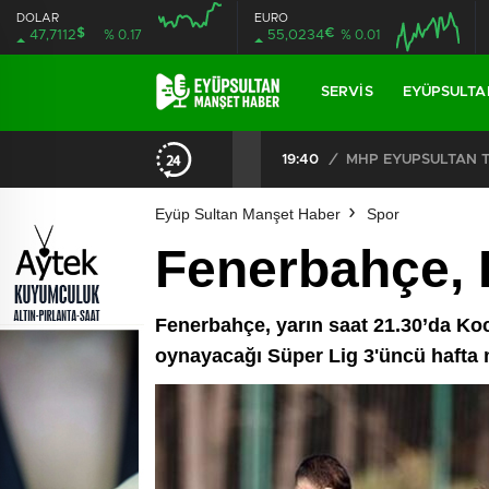
DOLAR
EURO
$
€
47,7112
% 0.17
55,0234
% 0.01
SERVIS
EYÜPSULTA
CHP EYÜPSULTAN İLÇE ÖRGÜTÜ ÜYELERİ ANKARA’DA TEMASLARDA BULUNDU
19:40
/
MHP EYÜPSULTAN TE
Eyüp Sultan Manşet Haber
Spor
Fenerbahçe, 
Fenerbahçe, yarın saat 21.30’da K
oynayacağı Süper Lig 3'üncü hafta m