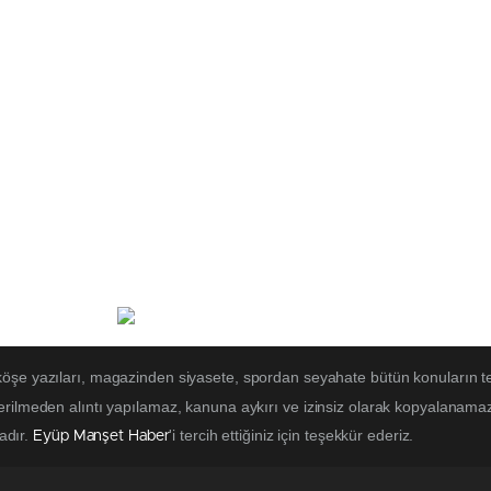
 köşe yazıları, magazinden siyasete, spordan seyahate bütün konuların t
erilmeden alıntı yapılamaz, kanuna aykırı ve izinsiz olarak kopyalanama
tadır.
'i tercih ettiğiniz için teşekkür ederiz.
Eyüp Manşet Haber