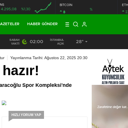
NS
BİTCOİN
ET
4.295,08
%1,30
%
฿
Ξ
AZETELER
HABER GÖNDER
SABAH
İSTANBUL
02:00
28°
13:33
/
BAŞKAN DR. MİTHAT BÜLENT ÖZMEN’DEN KAMUOY
VAKTI
AÇIK
tur
Yayınlanma Tarihi: Ağustos 22, 2025 20:30
hazır!
Saracoğlu Spor Kompleksi'nde
HIZLI YORUM YAP