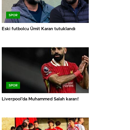
SPOR
Eski futbolcu Ümit Karan tutuklandı
SPOR
Liverpool’da Muhammed Salah kararı!