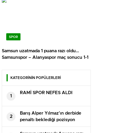
SPOR
Samsun uzatmada 1 puana razı oldu…
Samsunspor – Alanyaspor maç sonucu 1-1
KATEGORİNİN POPÜLERLERİ
RAMİ SPOR NEFES ALDI
1
Barış Alper Yılmaz’ın derbide
2
penaltı beklediği pozisyon
tartışma yarattı