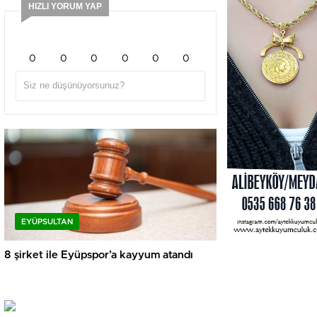
HIZLI YORUM YAP
0
0
0
0
0
0
EYÜPSULTAN
8 şirket ile Eyüpspor’a kayyum atandı