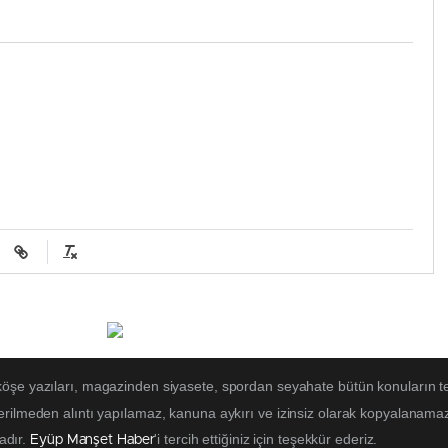
 köşe yazıları, magazinden siyasete, spordan seyahate bütün konuların t
erilmeden alıntı yapılamaz, kanuna aykırı ve izinsiz olarak kopyalanama
tadır.
'i tercih ettiğiniz için teşekkür ederiz.
Eyüp Manşet Haber