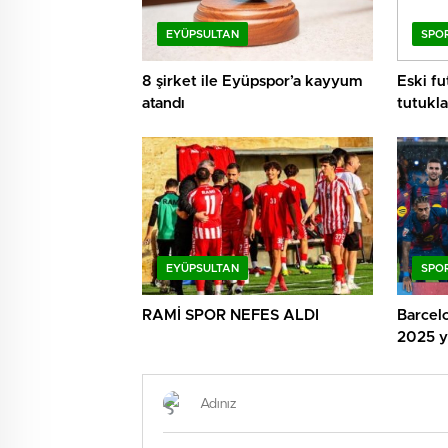
EYÜPSULTAN
SPO
8 şirket ile Eyüpspor’a kayyum
Eski f
atandı
tutukla
EYÜPSULTAN
SPO
RAMİ SPOR NEFES ALDI
Barcelo
2025 yı