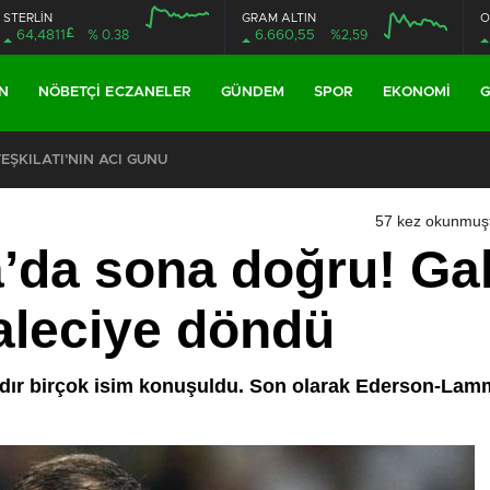
STERLİN
GRAM ALTIN
O
£
64,4811
% 0.38
6.660,55
%2,59
N
NÖBETÇI ECZANELER
GÜNDEM
SPOR
EKONOMI
G
ŞKİLATI’NIN ACI GÜNÜ
57 kez okunmuş
da sona doğru! Gal
kaleciye döndü
rdır birçok isim konuşuldu. Son olarak Ederson-Lamm