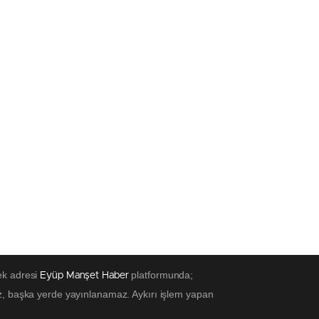
ek adresi
platformunda;
Eyüp Manşet Haber
z, başka yerde yayınlanamaz. Aykırı işlem yapan