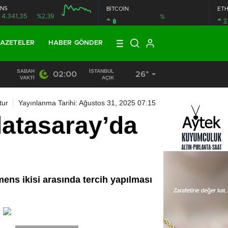
NS
BİTCOİN
ET
4.341,35
%2,39
%
฿
Ξ
AZETELER
HABER GÖNDER
SABAH
İSTANBUL
02:00
26°
13:33
/
BAŞKAN DR. MİTHAT BÜLENT ÖZMEN’DEN KAMUOY
VAKTI
AÇIK
tur
Yayınlanma Tarihi: Ağustos 31, 2025 07:15
atasaray’da
ens ikisi arasında tercih yapılması