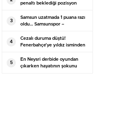
penaltı beklediği pozisyon
tartışma yarattı
Samsun uzatmada 1 puana razı
3
oldu… Samsunspor –
Alanyaspor maç sonucu 1-1
Cezalı duruma düştü!
4
Fenerbahçe’ye yıldız isminden
kötü haber
En Neysri derbide oyundan
5
çıkarken hayatının şokunu
yaşadı!