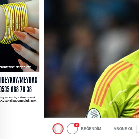
0
BEĞENDİM
ABONE OL