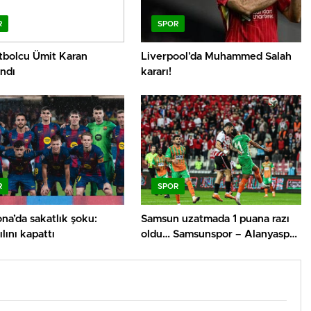
R
SPOR
utbolcu Ümit Karan
Liverpool’da Muhammed Salah
ndı
kararı!
R
SPOR
na’da sakatlık şoku:
Samsun uzatmada 1 puana razı
lını kapattı
oldu… Samsunspor – Alanyaspor
maç sonucu 1-1