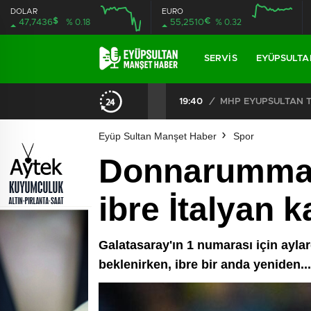
DOLAR
EURO
$
€
47,7436
% 0.18
55,2510
% 0.32
SERVIS
EYÜPSULTA
CHP EYÜPSULTAN İLÇE ÖRGÜTÜ ÜYELERİ ANKARA’DA TEMASLARDA BULUNDU
19:40
/
MHP EYÜPSULTAN TE
Eyüp Sultan Manşet Haber
Spor
Donnarumma’
ibre İtalyan 
Galatasaray'ın 1 numarası için ayla
beklenirken, ibre bir anda yeniden...