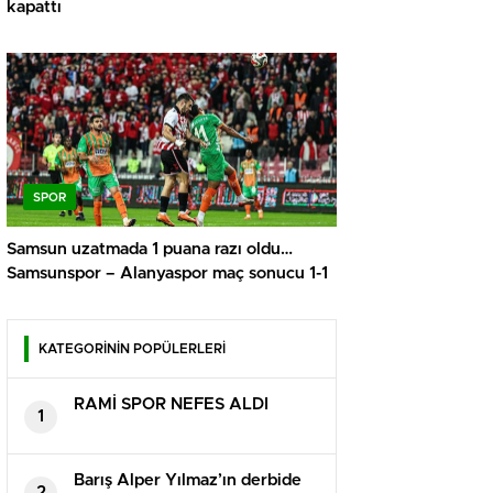
kapattı
SPOR
Samsun uzatmada 1 puana razı oldu…
Samsunspor – Alanyaspor maç sonucu 1-1
KATEGORİNİN POPÜLERLERİ
RAMİ SPOR NEFES ALDI
1
Barış Alper Yılmaz’ın derbide
2