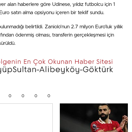
er alan haberlere göre Udinese, yıldız futbolcu için 1
uro satın alma opsiyonu içeren bir teklif sundu.
adığı belirtildi. Zaniolo’nun 2.7 milyon Euro’luk yıllık
arafından ödenmiş olması, transferin gerçekleşmesi için
sürüldü.
0
0
0
0