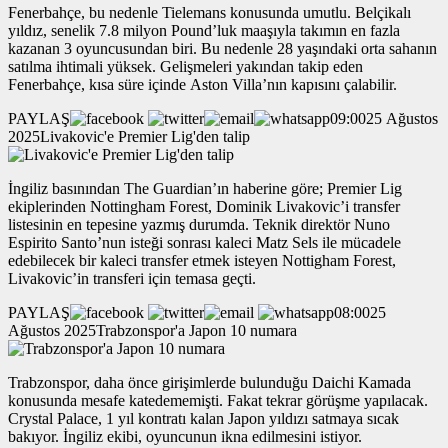
Fenerbahçe, bu nedenle Tielemans konusunda umutlu. Belçikalı
yıldız, senelik 7.8 milyon Pound’luk maaşıyla takımın en fazla
kazanan 3 oyuncusundan biri. Bu nedenle 28 yaşındaki orta sahanın
satılma ihtimali yüksek. Gelişmeleri yakından takip eden
Fenerbahçe, kısa süre içinde Aston Villa’nın kapısını çalabilir.
PAYLAŞ
09:0025 Ağustos
2025Livakovic'e Premier Lig'den talip
İngiliz basınından The Guardian’ın haberine göre; Premier Lig
ekiplerinden Nottingham Forest, Dominik Livakovic’i transfer
listesinin en tepesine yazmış durumda. Teknik direktör Nuno
Espirito Santo’nun isteği sonrası kaleci Matz Sels ile mücadele
edebilecek bir kaleci transfer etmek isteyen Nottigham Forest,
Livakovic’in transferi için temasa geçti.
PAYLAŞ
08:0025
Ağustos 2025Trabzonspor'a Japon 10 numara
Trabzonspor, daha önce girişimlerde bulunduğu Daichi Kamada
konusunda mesafe katedememişti. Fakat tekrar görüşme yapılacak.
Crystal Palace, 1 yıl kontratı kalan Japon yıldızı satmaya sıcak
bakıyor. İngiliz ekibi, oyuncunun ikna edilmesini istiyor.