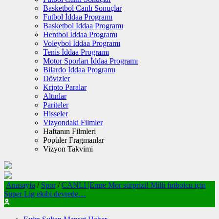
Basketbol Canlı Sonuçlar
Futbol İddaa Programı
Basketbol İddaa Programı
Hentbol İddaa Programı
Voleybol İddaa Programı
Tenis İddaa Programı
Motor Sporları İddaa Programı
Bilardo İddaa Programı
Dövizler
Kripto Paralar
Altınlar
Pariteler
Hisseler
Vizyondaki Filmler
Haftanın Filmleri
Popüler Fragmanlar
Vizyon Takvimi
Anasayfa
/
Spor
/
CANLI |Emre Mor sürprizi! Milli futbolcu için
Süper Lig ekibi devrede…