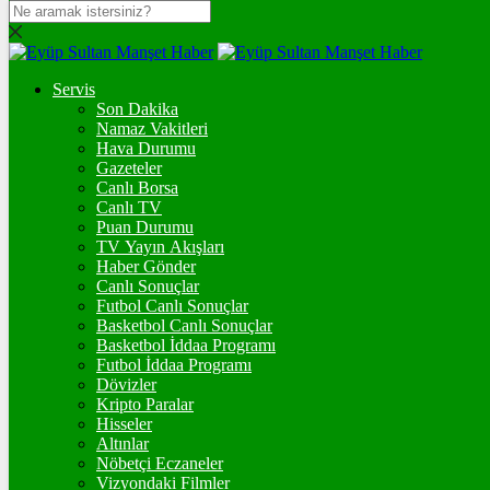
DOLAR
47,7436
$
% 0.18
Servis
EURO
Son Dakika
Namaz Vakitleri
55,2510
€
% 0.32
Hava Durumu
STERLİN
Gazeteler
Canlı Borsa
64,4811
£
% 0.38
Canlı TV
Puan Durumu
GRAM ALTIN
TV Yayın Akışları
Haber Gönder
6.660,55
%2,59
Canlı Sonuçlar
Futbol Canlı Sonuçlar
ONS
Basketbol Canlı Sonuçlar
Basketbol İddaa Programı
4.341,35
%2,39
Futbol İddaa Programı
Dövizler
BİTCOİN
Kripto Paralar
Hisseler
3105947
฿
%0.3
Altınlar
Nöbetçi Eczaneler
ETHEREUM
Vizyondaki Filmler