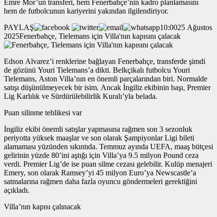
Emre Mor’un transferi, hem Fenerbahçe’nin kadro planlamasını
hem de futbolcunun kariyerini yakından ilgilendiriyor.
PAYLAŞ
10:0025 Ağustos
2025Fenerbahçe, Tielemans için Villa'nın kapısını çalacak
Edson Alvarez’i renklerine bağlayan Fenerbahçe, transferde şimdi
de gözünü Youri Tielemans’a dikti. Belkçikalı futbolcu Youri
Tielemans, Aston Villa’nın en önemli parçalarından biri. Normalde
satışı düşünülmeyecek bir isim. Ancak İngiliz ekibinin başı, Premier
Lig Karlılık ve Sürdürülebilirlik Kuralı’yla belada.
Puan silinme tehlikesi var
İngiliz ekibi önemli satışlar yapmasına rağmen son 3 sezonluk
periyotta yüksek maaşlar ve son olarak Şampiyonlar Ligi bileti
alamaması yüzünden sıkıntıda. Temmuz ayında UEFA, maaş bütçesi
gelirinin yüzde 80’ini aştığı için Villa’ya 9.5 milyon Pound ceza
verdi. Premier Lig’de ise puan silme cezası gelebilir. Kulüp menajeri
Emery, son olarak Ramsey’yi 45 milyon Euro’ya Newscastle’a
satmalarına rağmen daha fazla oyuncu göndermeleri gerektiğini
açıkladı.
Villa’nın kapısı çalınacak