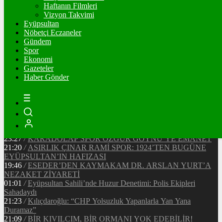
91689
Ξ
%0.2
Haftanın Filmleri
Vizyon Takvimi
TETHER
Eyüpsultan
Nöbetçi Eczaneler
47.67
$
%0
Gündem
Spor
Ekonomi
Gazeteler
20:37
/
CHP EYÜPSULTAN İLÇE ÖRGÜTÜ ÜYELERİ
Haber Gönder
ANKARA’DA TEMASLARDA BULUNDU
19:40
/
MHP EYÜPSULTAN TEŞKİLATI’NIN ACI GÜNÜ
13:33
/
BAŞKAN DR. MİTHAT BÜLENT ÖZMEN’DEN
KAMUOYUNA AÇIKLAMA
12:34
/
Makyaj Sanatçısı Uzay Damla Yıldız, Uluslararası
Başarılarıyla Türkiye’yi Temsil Ediyor
23:27
/
KARADOLAP SPOR ÖZGÜR GÖYNÜ’YE EMANET
21:20
/
ASIRLIK ÇINAR RAMİ SPOR: 1924’TEN BUGÜNE
EYÜPSULTAN’IN HAFIZASI
19:46
/
ESEDER’DEN KAYMAKAM DR. ARSLAN YURT’A
NEZAKET ZİYARETİ
01:01
/
Eyüpsultan Sahili’nde Huzur Denetimi: Polis Ekipleri
Sahadaydı
21:23
/
Kılıçdaroğlu: “CHP Yolsuzluk Yapanlarla Yan Yana
Duramaz”
21:09
/
BİR KIVILCIM, BİR ORMANI YOK EDEBİLİR!