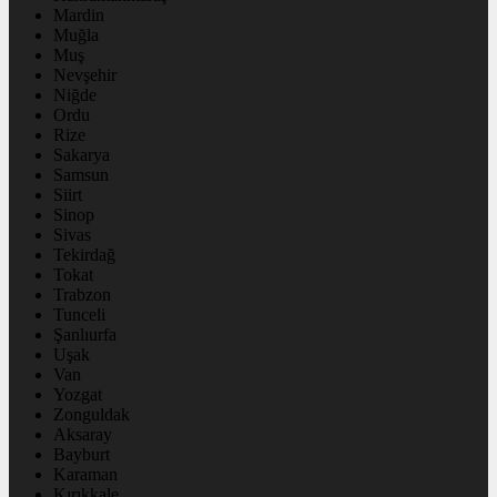
Mardin
Muğla
Muş
Nevşehir
Niğde
Ordu
Rize
Sakarya
Samsun
Siirt
Sinop
Sivas
Tekirdağ
Tokat
Trabzon
Tunceli
Şanlıurfa
Uşak
Van
Yozgat
Zonguldak
Aksaray
Bayburt
Karaman
Kırıkkale