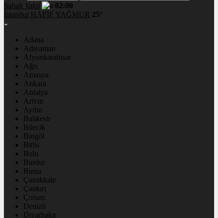
Sabah
Vakti
02:00
İstanbul
HAFİF YAĞMUR
25°
Adana
Adıyaman
Afyonkarahisar
Ağrı
Amasya
Ankara
Antalya
Artvin
Aydın
Balıkesir
Bilecik
Bingöl
Bitlis
Bolu
Burdur
Bursa
Çanakkale
Çankırı
Çorum
Denizli
Diyarbakır