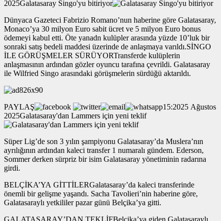
2025Galatasaray Singo'yu bitiriyor
Dünyaca Gazeteci Fabrizio Romano’nun haberine göre Galatasaray,
Monaco’ya 30 milyon Euro sabit ücret ve 5 milyon Euro bonus
ödemeyi kabul etti. Öte yanadn kulüpler arasında yüzde 10’luk bir
sonraki satış bedeli maddesi üzerinde de anlaşmaya varıldı.SİNGO
İLE GÖRÜŞMELER SÜRÜYORTransferde kulüplerin
anlaşmasının ardından gözler oyuncu tarafına çevrildi. Galatasaray
ile Wilfried Singo arasındaki görüşmelerin sürdüğü aktarıldı.
PAYLAŞ
15:2025 Ağustos
2025Galatasaray'dan Lammers için yeni teklif
Süper Lig’de son 3 yılın şampiyonu Galatasaray’da Muslera’nın
ayrılığının ardından kaleci transfer 1 numaralı gündem. Ederson,
Sommer derken sürpriz bir isim Galatasaray yönetiminin radarına
girdi.
BELÇİKA’YA GİTTİLERGalatasaray’da kaleci transferinde
önemli bir gelişme yaşandı. Sacha Tavolieri’nin haberine göre,
Galatasaraylı yetkililer pazar günü Belçika’ya gitti.
GALATASARAY’DAN TEKLİFBelçika’ya giden Galatasaraylı