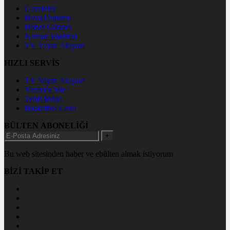
Gazeteler
Hava Durumu
Haber Gönder
Namaz Vakitleri
TV Yayın Akışları
HIZLI SERVİS
TV Yayın Akışları
Yazarlar Site
Tenis İddaa
Basketbol Canlı
BÜLTEN ABONELİĞİ
+
Bu web sitesinden haber ve ebülten almak istiyorum
BİZİ TAKİP ET