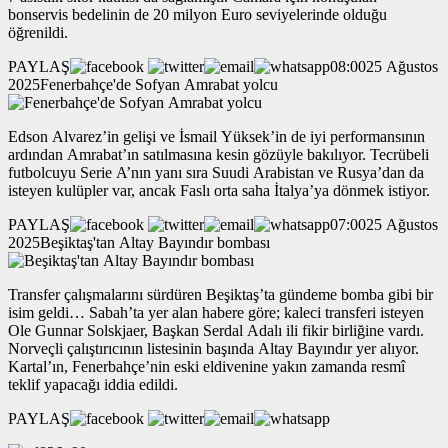
bonservis bedelinin de 20 milyon Euro seviyelerinde olduğu
öğrenildi.
PAYLAŞ
08:0025 Ağustos
2025Fenerbahçe'de Sofyan Amrabat yolcu
Edson Alvarez’in gelişi ve İsmail Yüksek’in de iyi performansının
ardından Amrabat’ın satılmasına kesin gözüyle bakılıyor. Tecrübeli
futbolcuyu Serie A’nın yanı sıra Suudi Arabistan ve Rusya’dan da
isteyen kulüpler var, ancak Faslı orta saha İtalya’ya dönmek istiyor.
PAYLAŞ
07:0025 Ağustos
2025Beşiktaş'tan Altay Bayındır bombası
Transfer çalışmalarını sürdüren Beşiktaş’ta gündeme bomba gibi bir
isim geldi… Sabah’ta yer alan habere göre; kaleci transferi isteyen
Ole Gunnar Solskjaer, Başkan Serdal Adalı ili fikir birliğine vardı.
Norveçli çalıştırıcının listesinin başında Altay Bayındır yer alıyor.
Kartal’ın, Fenerbahçe’nin eski eldivenine yakın zamanda resmî
teklif yapacağı iddia edildi.
PAYLAŞ