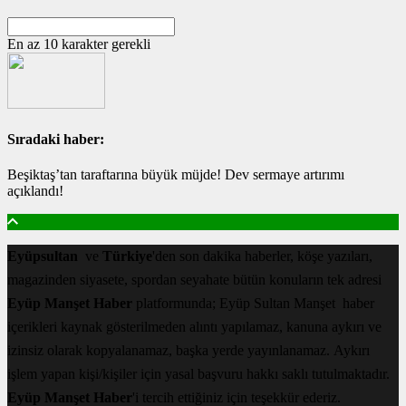
En az 10 karakter gerekli
Sıradaki haber:
Beşiktaş’tan taraftarına büyük müjde! Dev sermaye artırımı
açıklandı!
Eyüpsultan
ve
Türkiye
'den son dakika haberler, köşe yazıları,
magazinden siyasete, spordan seyahate bütün konuların tek adresi
Eyüp Manşet Haber
platformunda; Eyüp Sultan Manşet haber
içerikleri kaynak gösterilmeden alıntı yapılamaz, kanuna aykırı ve
izinsiz olarak kopyalanamaz, başka yerde yayınlanamaz. Aykırı
işlem yapan kişi/kişiler için yasal başvuru hakkı saklı tutulmaktadır.
Eyüp Manşet Haber
'i tercih ettiğiniz için teşekkür ederiz.