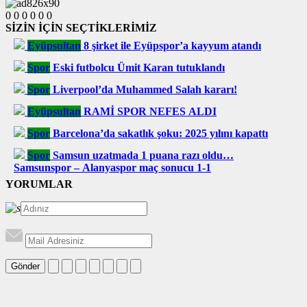
0
0
0
0
0
0
SİZİN İÇİN SEÇTİKLERİMİZ
Eyüpsultan
8 şirket ile Eyüpspor’a kayyum atandı
Spor
Eski futbolcu Ümit Karan tutuklandı
Spor
Liverpool’da Muhammed Salah kararı!
Eyüpsultan
RAMİ SPOR NEFES ALDI
Spor
Barcelona’da sakatlık şoku: 2025 yılını kapattı
Spor
Samsun uzatmada 1 puana razı oldu…
Samsunspor – Alanyaspor maç sonucu 1-1
YORUMLAR
Gönder