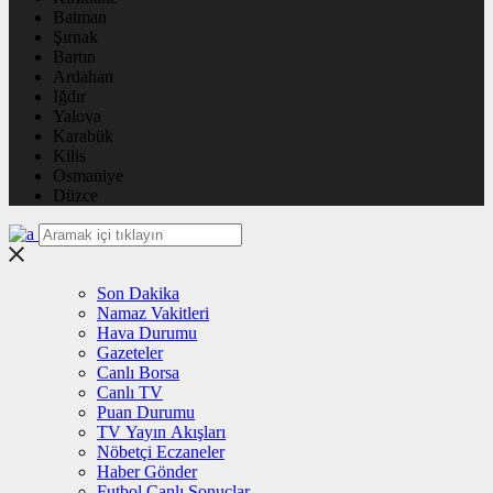
Batman
Şırnak
Bartın
Ardahan
Iğdır
Yalova
Karabük
Kilis
Osmaniye
Düzce
Son Dakika
Namaz Vakitleri
Hava Durumu
Gazeteler
Canlı Borsa
Canlı TV
Puan Durumu
TV Yayın Akışları
Nöbetçi Eczaneler
Haber Gönder
Futbol Canlı Sonuçlar