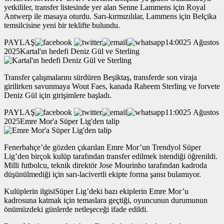
yetkililer, transfer listesinde yer alan Senne Lammens için Royal
Antwerp ile masaya oturdu. Sarı-kırmızılılar, Lammens için Belçika
temsilcisine yeni bir teklifte bulundu.
PAYLAŞ
14:0025 Ağustos
2025Kartal'ın hedefi Deniz Gül ve Sterling
Transfer çalışmalarını sürdüren Beşiktaş, transferde son viraja
girilirken savunmaya Wout Faes, kanada Raheem Sterling ve forvete
Deniz Gül için girişimlere başladı.
PAYLAŞ
11:0025 Ağustos
2025Emre Mor'a Süper Lig'den talip
Fenerbahçe’de gözden çıkarılan Emre Mor’un Trendyol Süper
Lig’den birçok kulüp tarafından transfer edilmek istendiği öğrenildi.
Milli futbolcu, teknik direktör Jose Mourinho tarafından kadroda
düşünülmediği için sarı-lacivertli ekipte forma şansı bulamıyor.
Kulüplerin ilgisiSüper Lig’deki bazı ekiplerin Emre Mor’u
kadrosuna katmak için temaslara geçtiği, oyuncunun durumunun
önümüzdeki günlerde netleşeceği ifade edildi.