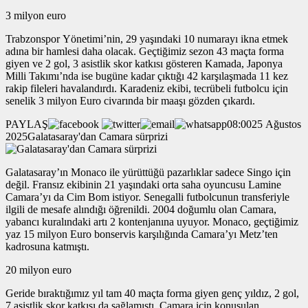
3 milyon euro
Trabzonspor Yönetimi’nin, 29 yaşındaki 10 numarayı ikna etmek
adına bir hamlesi daha olacak. Geçtiğimiz sezon 43 maçta forma
giyen ve 2 gol, 3 asistlik skor katkısı gösteren Kamada, Japonya
Milli Takımı’nda ise bugüne kadar çıktığı 42 karşılaşmada 11 kez
rakip fileleri havalandırdı. Karadeniz ekibi, tecrübeli futbolcu için
senelik 3 milyon Euro civarında bir maaşı gözden çıkardı.
PAYLAŞ
08:0025 Ağustos
2025Galatasaray'dan Camara sürprizi
Galatasaray’ın Monaco ile yürüttüğü pazarlıklar sadece Singo için
değil. Fransız ekibinin 21 yaşındaki orta saha oyuncusu Lamine
Camara’yı da Cim Bom istiyor. Senegalli futbolcunun transferiyle
ilgili de mesafe alındığı öğrenildi. 2004 doğumlu olan Camara,
yabancı kuralındaki artı 2 kontenjanına uyuyor. Monaco, geçtiğimiz
yaz 15 milyon Euro bonservis karşılığında Camara’yı Metz’ten
kadrosuna katmıştı.
20 milyon euro
Geride bıraktığımız yıl tam 40 maçta forma giyen genç yıldız, 2 gol,
7 asistlik skor katkısı da sağlamıştı. Camara için konuşulan