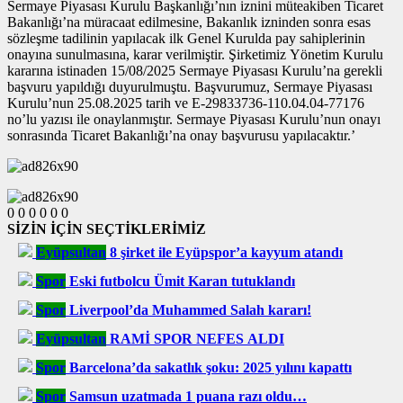
Sermaye Piyasası Kurulu Başkanlığı’nın iznini müteakiben Ticaret
Bakanlığı’na müracaat edilmesine, Bakanlık izninden sonra esas
sözleşme tadilinin yapılacak ilk Genel Kurulda pay sahiplerinin
onayına sunulmasına, karar verilmiştir. Şirketimiz Yönetim Kurulu
kararına istinaden 15/08/2025 Sermaye Piyasası Kurulu’na gerekli
başvuru yapıldığı duyurulmuştu. Başvurumuz, Sermaye Piyasası
Kurulu’nun 25.08.2025 tarih ve E-29833736-110.04.04-77176
no’lu yazısı ile onaylanmıştır. Sermaye Piyasası Kurulu’nun onayı
sonrasında Ticaret Bakanlığı’na onay başvurusu yapılacaktır.’
0
0
0
0
0
0
SİZİN İÇİN SEÇTİKLERİMİZ
Eyüpsultan
8 şirket ile Eyüpspor’a kayyum atandı
Spor
Eski futbolcu Ümit Karan tutuklandı
Spor
Liverpool’da Muhammed Salah kararı!
Eyüpsultan
RAMİ SPOR NEFES ALDI
Spor
Barcelona’da sakatlık şoku: 2025 yılını kapattı
Spor
Samsun uzatmada 1 puana razı oldu…