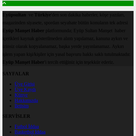
Eyüpsultan
ve
Türkiye
'den son dakika haberler, köşe yazıları,
magazinden siyasete, spordan seyahate bütün konuların tek adresi
Eyüp Manşet Haber
platformunda; Eyüp Sultan Manşet haber
içerikleri kaynak gösterilmeden alıntı yapılamaz, kanuna aykırı ve
izinsiz olarak kopyalanamaz, başka yerde yayınlanamaz. Aykırı
işlem yapan kişi/kişiler için yasal başvuru hakkı saklı tutulmaktadır.
Eyüp Manşet Haber
'i tercih ettiğiniz için teşekkür ederiz.
SAYFALAR
Üye Girişi
Üye Kaydı
Künye
Hakkımızda
İletişim
SERVİSLER
Futbol İddaa
Basketbol İddaa