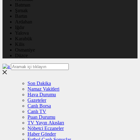
Batman
Şırnak
Bartın
Ardahan
Iğdır
Yalova
Karabük
Kilis
Osmaniye
Düzce
Son Dakika
Namaz Vakitleri
Hava Durumu
Gazeteler
Canlı Borsa
Canlı TV
Puan Durumu
TV Yayın Akışları
Nöbetçi Eczaneler
Haber Gönder
Futbol Canlı Sonuçlar