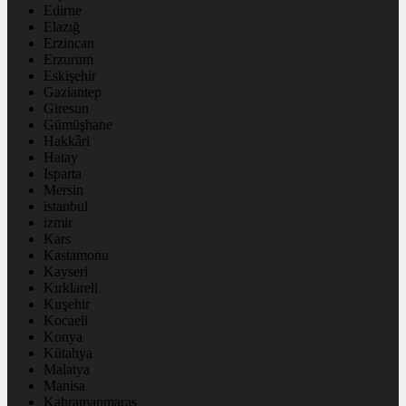
Edirne
Elazığ
Erzincan
Erzurum
Eskişehir
Gaziantep
Giresun
Gümüşhane
Hakkâri
Hatay
Isparta
Mersin
istanbul
izmir
Kars
Kastamonu
Kayseri
Kırklareli
Kırşehir
Kocaeli
Konya
Kütahya
Malatya
Manisa
Kahramanmaraş