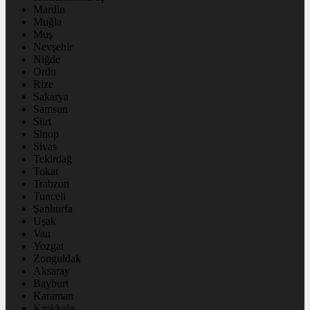
Mardin
Muğla
Muş
Nevşehir
Niğde
Ordu
Rize
Sakarya
Samsun
Siirt
Sinop
Sivas
Tekirdağ
Tokat
Trabzon
Tunceli
Şanlıurfa
Uşak
Van
Yozgat
Zonguldak
Aksaray
Bayburt
Karaman
Kırıkkale