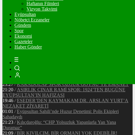
Ξ
%
Haftanın Filmleri
Vizyon Takvimi
TETHER
Eyüpsultan
Nöbetçi Eczaneler
$
%
Gündem
Spor
Ekonomi
Gazeteler
20:37
/
CHP EYÜPSULTAN İLÇE ÖRGÜTÜ ÜYELERİ
Haber Gönder
ANKARA’DA TEMASLARDA BULUNDU
19:40
/
MHP EYÜPSULTAN TEŞKİLATI’NIN ACI GÜNÜ
13:33
/
BAŞKAN DR. MİTHAT BÜLENT ÖZMEN’DEN
KAMUOYUNA AÇIKLAMA
12:34
/
Makyaj Sanatçısı Uzay Damla Yıldız, Uluslararası
Başarılarıyla Türkiye’yi Temsil Ediyor
23:27
/
KARADOLAP SPOR ÖZGÜR GÖYNÜ’YE EMANET
21:20
/
ASIRLIK ÇINAR RAMİ SPOR: 1924’TEN BUGÜNE
EYÜPSULTAN’IN HAFIZASI
19:46
/
ESEDER’DEN KAYMAKAM DR. ARSLAN YURT’A
NEZAKET ZİYARETİ
01:01
/
Eyüpsultan Sahili’nde Huzur Denetimi: Polis Ekipleri
Sahadaydı
21:23
/
Kılıçdaroğlu: “CHP Yolsuzluk Yapanlarla Yan Yana
Duramaz”
21:09
/
BİR KIVILCIM, BİR ORMANI YOK EDEBİLİR!