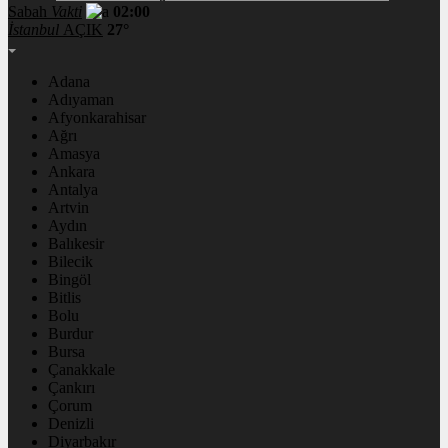
Sabah
Vakti
02:00
İstanbul
AÇIK
27°
Adana
Adıyaman
Afyonkarahisar
Ağrı
Amasya
Ankara
Antalya
Artvin
Aydın
Balıkesir
Bilecik
Bingöl
Bitlis
Bolu
Burdur
Bursa
Çanakkale
Çankırı
Çorum
Denizli
Diyarbakır