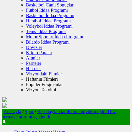
Basketbol Canlı Sonuçlar
Futbol İddaa Programı
Basketbol İddaa Programı
Hentbol İddaa Programı
Voleybol İddaa Programı
Tenis İddaa Programı
Motor Sporları İddaa Programı
Bilardo İddaa Programı
Dövizler
Kripto Paralar
Altınlar
Pariteler
Hisseler
Vizyondaki Filmler
Haftanın Filmleri
Popüler Fragmanlar
Vizyon Takvimi
Anasayfa
/
Spor
/
Beşiktaş’tan taraftarına büyük müjde! Dev
sermaye artırımı açıklandı!