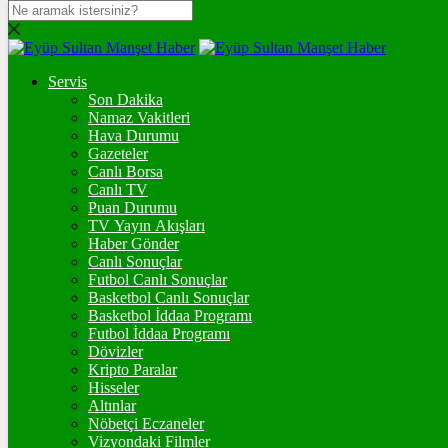
DOLAR
47,7081
$
% 0.17
Servis
EURO
Son Dakika
Namaz Vakitleri
55,2483
€
% 0.42
Hava Durumu
STERLİN
Gazeteler
Canlı Borsa
64,4821
£
% 0.47
Canlı TV
Puan Durumu
GRAM ALTIN
TV Yayın Akışları
Haber Gönder
6.669,66
%2,73
Canlı Sonuçlar
Futbol Canlı Sonuçlar
ONS
Basketbol Canlı Sonuçlar
Basketbol İddaa Programı
4.355,08
%2,71
Futbol İddaa Programı
Dövizler
BİTCOİN
Kripto Paralar
Hisseler
฿
%
Altınlar
Nöbetçi Eczaneler
ETHEREUM
Vizyondaki Filmler