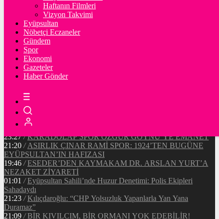
90720
Ξ
%-0.4
Haftanın Filmleri
Vizyon Takvimi
TETHER
Eyüpsultan
Nöbetçi Eczaneler
47.67
$
%0
Gündem
Spor
Ekonomi
Gazeteler
20:37
/
CHP EYÜPSULTAN İLÇE ÖRGÜTÜ ÜYELERİ
Haber Gönder
ANKARA’DA TEMASLARDA BULUNDU
19:40
/
MHP EYÜPSULTAN TEŞKİLATI’NIN ACI GÜNÜ
13:33
/
BAŞKAN DR. MİTHAT BÜLENT ÖZMEN’DEN
KAMUOYUNA AÇIKLAMA
12:34
/
Makyaj Sanatçısı Uzay Damla Yıldız, Uluslararası
Başarılarıyla Türkiye’yi Temsil Ediyor
23:27
/
KARADOLAP SPOR ÖZGÜR GÖYNÜ’YE EMANET
21:20
/
ASIRLIK ÇINAR RAMİ SPOR: 1924’TEN BUGÜNE
EYÜPSULTAN’IN HAFIZASI
19:46
/
ESEDER’DEN KAYMAKAM DR. ARSLAN YURT’A
NEZAKET ZİYARETİ
01:01
/
Eyüpsultan Sahili’nde Huzur Denetimi: Polis Ekipleri
Sahadaydı
21:23
/
Kılıçdaroğlu: “CHP Yolsuzluk Yapanlarla Yan Yana
Duramaz”
21:09
/
BİR KIVILCIM, BİR ORMANI YOK EDEBİLİR!