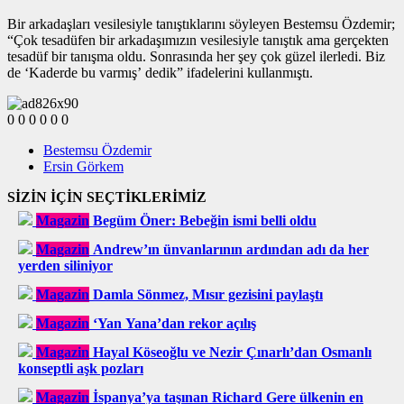
Bir arkadaşları vesilesiyle tanıştıklarını söyleyen Bestemsu Özdemir;
“Çok tesadüfen bir arkadaşımızın vesilesiyle tanıştık ama gerçekten
tesadüf bir tanışma oldu. Sonrasında her şey çok güzel ilerledi. Biz
de ‘Kaderde bu varmış’ dedik” ifadelerini kullanmıştı.
0
0
0
0
0
0
Bestemsu Özdemir
Ersin Görkem
SİZİN İÇİN SEÇTİKLERİMİZ
Magazin
Begüm Öner: Bebeğin ismi belli oldu
Magazin
Andrew’ın ünvanlarının ardından adı da her
yerden siliniyor
Magazin
Damla Sönmez, Mısır gezisini paylaştı
Magazin
‘Yan Yana’dan rekor açılış
Magazin
Hayal Köseoğlu ve Nezir Çınarlı’dan Osmanlı
konseptli aşk pozları
Magazin
İspanya’ya taşınan Richard Gere ülkenin en