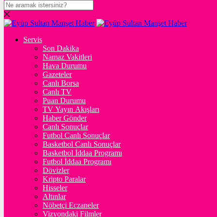
DOLAR
47,7124
$
% 0.17
Servis
EURO
Son Dakika
Namaz Vakitleri
54,9973
€
% -0.04
Hava Durumu
STERLİN
Gazeteler
Canlı Borsa
64,1941
£
% 0.02
Canlı TV
Puan Durumu
GRAM ALTIN
TV Yayın Akışları
Haber Gönder
6.579,91
%1,35
Canlı Sonuçlar
Futbol Canlı Sonuçlar
ONS
Basketbol Canlı Sonuçlar
Basketbol İddaa Programı
4.295,89
%1,32
Futbol İddaa Programı
Dövizler
BİTCOİN
Kripto Paralar
Hisseler
3068682
฿
%-0.8
Altınlar
Nöbetçi Eczaneler
ETHEREUM
Vizyondaki Filmler