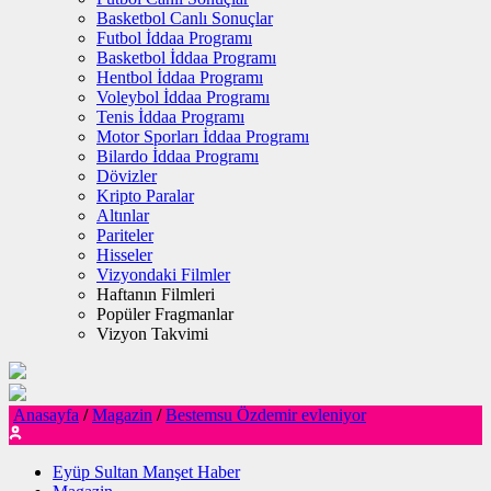
Basketbol Canlı Sonuçlar
Futbol İddaa Programı
Basketbol İddaa Programı
Hentbol İddaa Programı
Voleybol İddaa Programı
Tenis İddaa Programı
Motor Sporları İddaa Programı
Bilardo İddaa Programı
Dövizler
Kripto Paralar
Altınlar
Pariteler
Hisseler
Vizyondaki Filmler
Haftanın Filmleri
Popüler Fragmanlar
Vizyon Takvimi
Anasayfa
/
Magazin
/
Bestemsu Özdemir evleniyor
Eyüp Sultan Manşet Haber