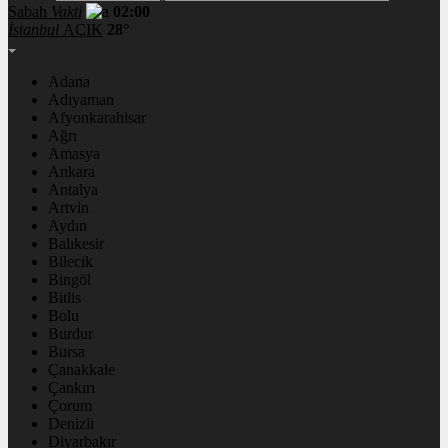
Sabah
Vakti
02:00
İstanbul
AÇIK
28°
Adana
Adıyaman
Afyonkarahisar
Ağrı
Amasya
Ankara
Antalya
Artvin
Aydın
Balıkesir
Bilecik
Bingöl
Bitlis
Bolu
Burdur
Bursa
Çanakkale
Çankırı
Çorum
Denizli
Diyarbakır