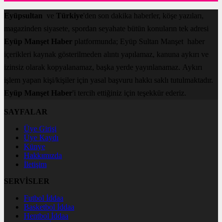
Eyüpsultan
ve
Türkiye
'den son dakika haberler, köşe yazıları,
magazinden siyasete, spordan seyahate bütün konuların tek adresi
Eyüp Manşet Haber
platformunda; Eyüp Sultan Manşet haber
içerikleri kaynak gösterilmeden alıntı yapılamaz, kanuna aykırı ve
izinsiz olarak kopyalanamaz, başka yerde yayınlanamaz. Aykırı
işlem yapan kişi/kişiler için yasal başvuru hakkı saklı tutulmaktadır.
Eyüp Manşet Haber
'i tercih ettiğiniz için teşekkür ederiz.
SAYFALAR
Üye Girişi
Üye Kaydı
Künye
Hakkımızda
İletişim
SERVİSLER
Futbol İddaa
Basketbol İddaa
Hentbol İddaa