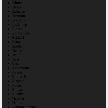
Edirne
Elazığ
Erzincan
Erzurum
Eskişehir
Gaziantep
Giresun
Gümüşhane
Hakkâri
Hatay
Isparta
Mersin
istanbul
izmir
Kars
Kastamonu
Kayseri
Kırklareli
Kırşehir
Kocaeli
Konya
Kütahya
Malatya
Manisa
Kahramanmaraş