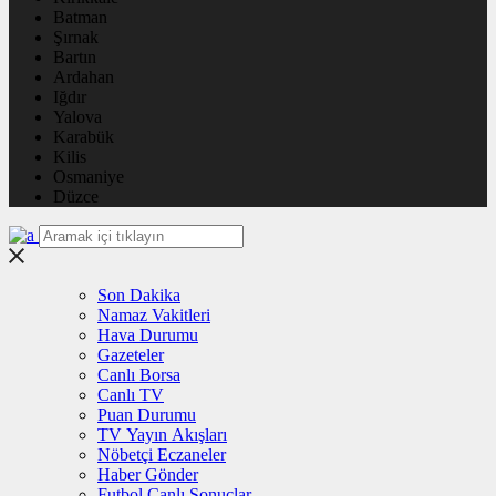
Batman
Şırnak
Bartın
Ardahan
Iğdır
Yalova
Karabük
Kilis
Osmaniye
Düzce
Son Dakika
Namaz Vakitleri
Hava Durumu
Gazeteler
Canlı Borsa
Canlı TV
Puan Durumu
TV Yayın Akışları
Nöbetçi Eczaneler
Haber Gönder
Futbol Canlı Sonuçlar