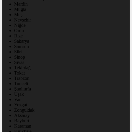
Mardin
Muğla
Muş
Nevşehir
Niğde
Ordu
Rize
Sakarya
Samsun
Siirt
Sinop
Sivas
Tekirdağ
Tokat
Trabzon
Tunceli
Şanlıurfa
Uşak
Van
Yozgat
Zonguldak
Aksaray
Bayburt
Karaman
Kırıkkale