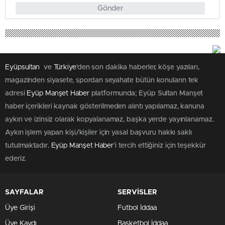
Gönder
Eyüpsultan
ve
Türkiye
'den son dakika haberler, köşe yazıları,
magazinden siyasete, spordan seyahate bütün konuların tek
adresi
Eyüp Manşet Haber
platformunda; Eyüp Sultan Manşet
haber içerikleri kaynak gösterilmeden alıntı yapılamaz, kanuna
aykırı ve izinsiz olarak kopyalanamaz, başka yerde yayınlanamaz.
Aykırı işlem yapan kişi/kişiler için yasal başvuru hakkı saklı
tutulmaktadır.
Eyüp Manşet Haber
'i tercih ettiğiniz için teşekkür
ederiz.
SAYFALAR
SERVİSLER
Üye Girişi
Futbol İddaa
Üye Kaydı
Basketbol İddaa