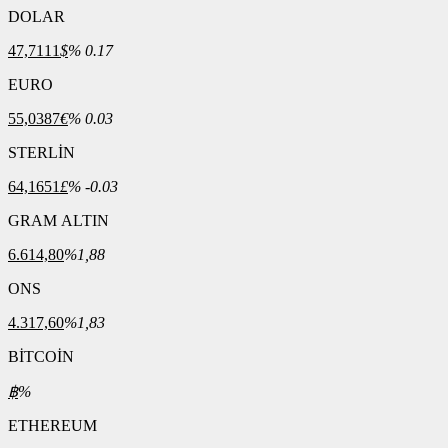
DOLAR
47,7111
$
% 0.17
EURO
55,0387
€
% 0.03
STERLİN
64,1651
£
% -0.03
GRAM ALTIN
6.614,80
%1,88
ONS
4.317,60
%1,83
BİTCOİN
฿
%
ETHEREUM