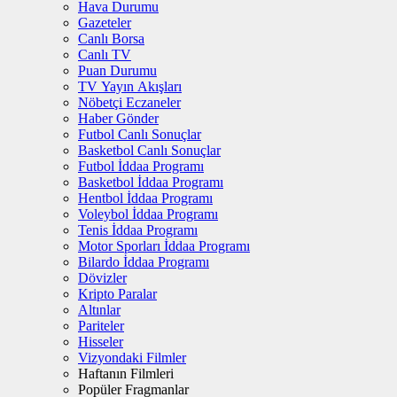
Hava Durumu
Gazeteler
Canlı Borsa
Canlı TV
Puan Durumu
TV Yayın Akışları
Nöbetçi Eczaneler
Haber Gönder
Futbol Canlı Sonuçlar
Basketbol Canlı Sonuçlar
Futbol İddaa Programı
Basketbol İddaa Programı
Hentbol İddaa Programı
Voleybol İddaa Programı
Tenis İddaa Programı
Motor Sporları İddaa Programı
Bilardo İddaa Programı
Dövizler
Kripto Paralar
Altınlar
Pariteler
Hisseler
Vizyondaki Filmler
Haftanın Filmleri
Popüler Fragmanlar