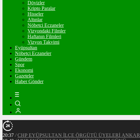
Dövizler
Kripto Paralar
Hisseler
Altınlar
Nöbetçi Eczaneler
Vizyondaki Filmler
Haftanın Filmleri
Vizyon Takvimi
Eyüpsultan
Nöbetçi Eczaneler
Gündem
Spor
Ekonomi
Gazeteler
Haber Gönder
20:37
/
CHP EYÜPSULTAN İLÇE ÖRGÜTÜ ÜYELERİ ANKA