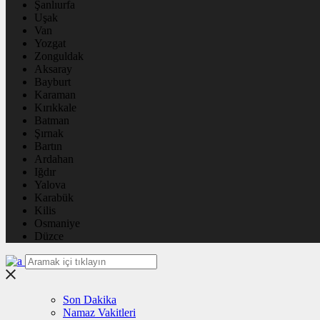
Şanlıurfa
Uşak
Van
Yozgat
Zonguldak
Aksaray
Bayburt
Karaman
Kırıkkale
Batman
Şırnak
Bartın
Ardahan
Iğdır
Yalova
Karabük
Kilis
Osmaniye
Düzce
Son Dakika
Namaz Vakitleri