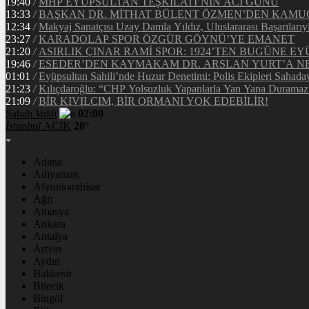
19:40
/
MHP EYÜPSULTAN TEŞKİLATI’NIN ACI GÜNÜ
13:33
/
BAŞKAN DR. MİTHAT BÜLENT ÖZMEN’DEN KAM
12:34
/
Makyaj Sanatçısı Uzay Damla Yıldız, Uluslararası Başarılarıy
23:27
/
KARADOLAP SPOR ÖZGÜR GÖYNÜ’YE EMANET
21:20
/
ASIRLIK ÇINAR RAMİ SPOR: 1924’TEN BUGÜNE EY
19:46
/
ESEDER’DEN KAYMAKAM DR. ARSLAN YURT’A NE
01:01
/
Eyüpsultan Sahili’nde Huzur Denetimi: Polis Ekipleri Sahada
21:23
/
Kılıçdaroğlu: “CHP Yolsuzluk Yapanlarla Yan Yana Duramaz
21:09
/
BİR KIVILCIM, BİR ORMANI YOK EDEBİLİR!
Sabah
Vakti
02:00
İstanbul
AÇIK
28°
Adana
Adıyaman
Afyonkarahisar
Ağrı
Amasya
Ankara
Antalya
Artvin
Aydın
Balıkesir
Bilecik
Bingöl