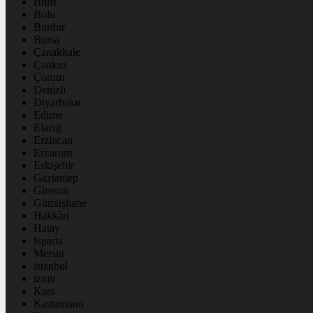
Bitlis
Bolu
Burdur
Bursa
Çanakkale
Çankırı
Çorum
Denizli
Diyarbakır
Edirne
Elazığ
Erzincan
Erzurum
Eskişehir
Gaziantep
Giresun
Gümüşhane
Hakkâri
Hatay
Isparta
Mersin
istanbul
izmir
Kars
Kastamonu