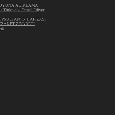
UOYUNA AÇIKLAMA
la Türkiye’yi Temsil Ediyor
ÜPSULTAN’IN HAFIZASI
ZAKET ZİYARETİ
ydı
”