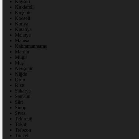
Kayseri
Kırklareli
Kırşehir
Kocaeli
Konya
Kütahya
Malatya
Manisa
Kahramanmaraş
Mardin
Muğla
Muş
Nevşehir
Niğde
Ordu
Rize
Sakarya
Samsun
Siirt
Sinop
Sivas
Tekirdağ
Tokat
Trabzon
Tunceli