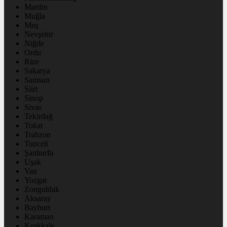
Mardin
Muğla
Muş
Nevşehir
Niğde
Ordu
Rize
Sakarya
Samsun
Siirt
Sinop
Sivas
Tekirdağ
Tokat
Trabzon
Tunceli
Şanlıurfa
Uşak
Van
Yozgat
Zonguldak
Aksaray
Bayburt
Karaman
Kırıkkale