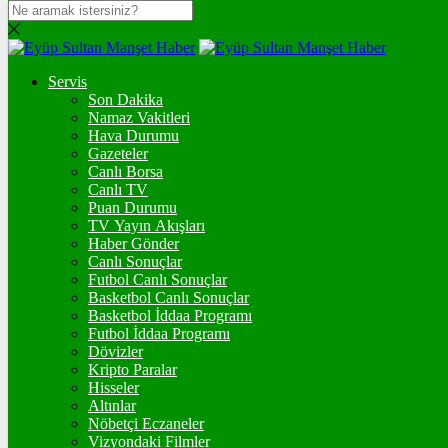
DOLAR
47,6025
$
% 0.06
Servis
EURO
Son Dakika
Namaz Vakitleri
55,1061
€
% 0.14
Hava Durumu
STERLİN
Gazeteler
Canlı Borsa
64,2193
£
% 0.17
Canlı TV
Puan Durumu
GRAM ALTIN
TV Yayın Akışları
Haber Gönder
6.511,88
%0,24
Canlı Sonuçlar
Futbol Canlı Sonuçlar
ONS
Basketbol Canlı Sonuçlar
Basketbol İddaa Programı
4.260,93
%0,32
Futbol İddaa Programı
Dövizler
BİTCOİN
Kripto Paralar
Hisseler
3085166
฿
%0.8
Altınlar
Nöbetçi Eczaneler
ETHEREUM
Vizyondaki Filmler