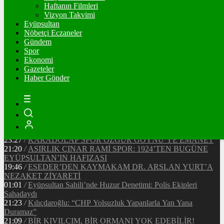
90935
Ξ
%2.2
Haftanın Filmleri
Vizyon Takvimi
TETHER
Eyüpsultan
Nöbetçi Eczaneler
47.55
$
%0
Gündem
Spor
Ekonomi
Gazeteler
20:37
/
CHP EYÜPSULTAN İLÇE ÖRGÜTÜ ÜYELERİ
Haber Gönder
ANKARA’DA TEMASLARDA BULUNDU
19:40
/
MHP EYÜPSULTAN TEŞKİLATI’NIN ACI GÜNÜ
13:33
/
BAŞKAN DR. MİTHAT BÜLENT ÖZMEN’DEN
KAMUOYUNA AÇIKLAMA
12:34
/
Makyaj Sanatçısı Uzay Damla Yıldız, Uluslararası
Başarılarıyla Türkiye’yi Temsil Ediyor
23:27
/
KARADOLAP SPOR ÖZGÜR GÖYNÜ’YE EMANET
21:20
/
ASIRLIK ÇINAR RAMİ SPOR: 1924’TEN BUGÜNE
EYÜPSULTAN’IN HAFIZASI
19:46
/
ESEDER’DEN KAYMAKAM DR. ARSLAN YURT’A
NEZAKET ZİYARETİ
01:01
/
Eyüpsultan Sahili’nde Huzur Denetimi: Polis Ekipleri
Sahadaydı
21:23
/
Kılıçdaroğlu: “CHP Yolsuzluk Yapanlarla Yan Yana
Duramaz”
21:09
/
BİR KIVILCIM, BİR ORMANI YOK EDEBİLİR!