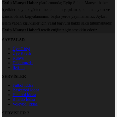
Eyüp Manşet Haber
platformunda; Eyüp Sultan Manşet haber
içerikleri kaynak gösterilmeden alıntı yapılamaz, kanuna aykırı ve
izinsiz olarak kopyalanamaz, başka yerde yayınlanamaz. Aykırı
işlem yapan kişi/kişiler için yasal başvuru hakkı saklı tutulmaktadır.
Eyüp Manşet Haber
'i tercih ettiğiniz için teşekkür ederiz.
SAYFALAR
Üye Girişi
Üye Kaydı
Künye
Hakkımızda
İletişim
SERVİSLER
Futbol İddaa
Basketbol İddaa
Hentbol İddaa
Bilardo İddaa
Voleybol İddaa
SERVİSLER 2