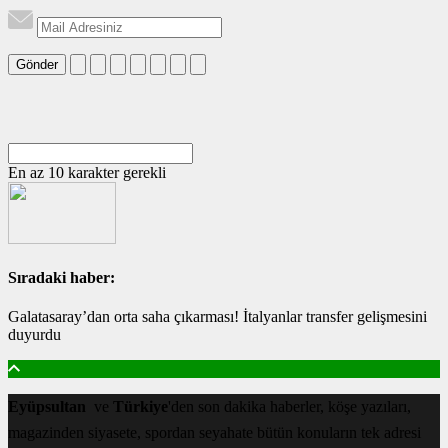
Gönder
En az 10 karakter gerekli
Sıradaki haber:
Galatasaray’dan orta saha çıkarması! İtalyanlar transfer gelişmesini
duyurdu
Eyüpsultan
ve
Türkiye
'den son dakika haberler, köşe yazıları,
magazinden siyasete, spordan seyahate bütün konuların tek adresi