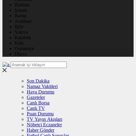
Batman
Şırnak
Bartın
Ardahan
Iğdır
Yalova
Karabük
Kilis
Osmaniye
Düzce
Son Dakika
Namaz Vakitleri
Hava Durumu
Gazeteler
Canlı Borsa
Canlı TV
Puan Durumu
TV Yayın Akışları
Nöbetçi Eczaneler
Haber Gönder
Futbol Canlı Sonuçlar