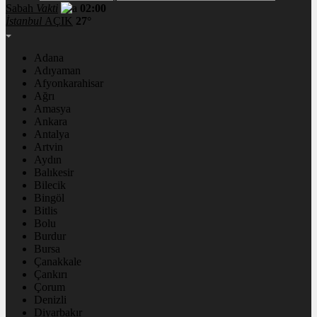
Sabah
Vakti
02:00
İstanbul
AÇIK
27°
Adana
Adıyaman
Afyonkarahisar
Ağrı
Amasya
Ankara
Antalya
Artvin
Aydın
Balıkesir
Bilecik
Bingöl
Bitlis
Bolu
Burdur
Bursa
Çanakkale
Çankırı
Çorum
Denizli
Diyarbakır