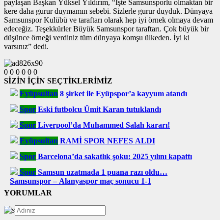
paylaşan Başkan Yüksel Yıldırım, “İşte Samsunsporlu olmaktan bir
kere daha gurur duymamın sebebi. Sizlerle gurur duyduk. Dünyaya
Samsunspor Kulübü ve taraftarı olarak hep iyi örnek olmaya devam
edeceğiz. Teşekkürler Büyük Samsunspor taraftarı. Çok büyük bir
düşünce örneği verdiniz tüm dünyaya komşu ülkeden. İyi ki
varsınız” dedi.
0
0
0
0
0
0
SİZİN İÇİN SEÇTİKLERİMİZ
Eyüpsultan
8 şirket ile Eyüpspor’a kayyum atandı
Spor
Eski futbolcu Ümit Karan tutuklandı
Spor
Liverpool’da Muhammed Salah kararı!
Eyüpsultan
RAMİ SPOR NEFES ALDI
Spor
Barcelona’da sakatlık şoku: 2025 yılını kapattı
Spor
Samsun uzatmada 1 puana razı oldu…
Samsunspor – Alanyaspor maç sonucu 1-1
YORUMLAR