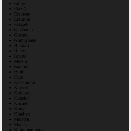
Edirne
Elazığ
Erzincan
Erzurum
Eskişehir
Gaziantep
Giresun
Gümüşhane
Hakkâri
Hatay
Isparta
Mersin
istanbul
izmir
Kars
Kastamonu
Kayseri
Kırklareli
Kırşehir
Kocaeli
Konya
Kütahya
Malatya
Manisa
Kahramanmaraş