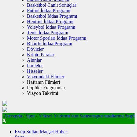
Basketbol Canlı Sonuçlar
Futbol İddaa Programı
Basketbol İddaa Programı
Hentbol İddaa Programı
Voleybol İddaa Programı
Tenis İddaa Programı
Motor Sporları İddaa Programı
Bilardo İddaa Programı
Dövizler
Kripto Paralar
Altınlar
Pariteler
Hisseler
Vizyondaki Filmler
Haftanın Filmleri
Popüler Fragmanlar
Vizyon Takvimi
Anasayfa
/
Spor
/
Yüksel Yıldırım’dan Samsunspor taraftarına övgü
Eyüp Sultan Manşet Haber