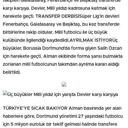
rakipleri Galatasaray, Fenerbahçe ve Beşiktaş transferde
karşı karşıya. Devler, Milli yıldızı kadrosuna katmak için
harekete geçti. TRANSFER DERBİSİSüper Lig’in devleri
Fenerbahçe, Galatasaray ve Beşiktaş, bu kez transferde
birbirlerine rakip oldular. Milli futbolcu ile üç büyük
kulübünde ilgilendiği kaydedildi.AYRILMAK İSTİYORÜç
büyükler, Borussia Dortmund’da forma giyen Salih Özcan
için harekete geçti. Alman ekibinde forma şansı bulmakta
zorlanan milli futbolcunun takımdan ayrılma kararı aldığı
belirtildi.
TÜRKİYE’YE SICAK BAKIYOR Alman basınında yer alan
haberlere göre, Dortmund yönetimi 27 yaşındaki futbolcu
için 5 milyon euroluk bir teklif gelmesi halinde transfere