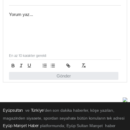
En az 10 karakter gerekli
Gönder
ve
'den son dakika haberler, köşe yazıları,
Eyüpsultan
Türkiye
magazinden siyasete, spordan seyahate bütün konuların tek adresi
platformunda; Eyüp Sultan Manşet haber
Eyüp Manşet Haber