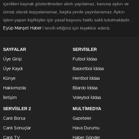
içerikleri kaynak gösterilmeden alıntı yapılamaz, kanuna aykırı ve
izinsiz olarak kopyalanamaz, başka yerde yayınlanamaz. Aykırı
işlem yapan kişi/kişiler için yasal başvuru hakkı saklı tutulmaktadır.
'i tercih ettiğiniz için teşekkür ederiz.
Eyüp Manşet Haber
SAYFALAR
SERVİSLER
Üye Girişi
Futbol İddaa
Üye Kaydı
Basketbol İddaa
Künye
Hentbol İddaa
Hakkımızda
Bilardo İddaa
İletişim
Voleybol İddaa
SERVİSLER 2
MULTİMEDYA
Canlı Borsa
Gazeteler
Canlı Sonuçlar
Hava Durumu
Canlı TV
Haber Gönder