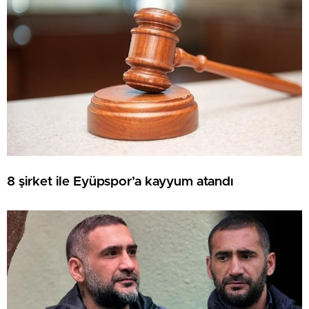
8 şirket ile Eyüpspor’a kayyum atandı