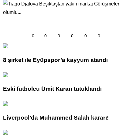
0
0
0
0
0
0
8 şirket ile Eyüpspor’a kayyum atandı
Eski futbolcu Ümit Karan tutuklandı
Liverpool’da Muhammed Salah kararı!