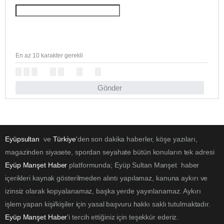
En az 10 karakter gerekli
Gönder
Eyüpsultan
ve
Türkiye
'den son dakika haberler, köşe yazıları,
magazinden siyasete, spordan seyahate bütün konuların tek adresi
Eyüp Manşet Haber
platformunda; Eyüp Sultan Manşet haber
içerikleri kaynak gösterilmeden alıntı yapılamaz, kanuna aykırı ve
izinsiz olarak kopyalanamaz, başka yerde yayınlanamaz. Aykırı
işlem yapan kişi/kişiler için yasal başvuru hakkı saklı tutulmaktadır.
Eyüp Manşet Haber
'i tercih ettiğiniz için teşekkür ederiz.