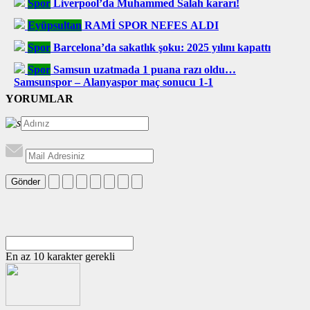
Spor
Liverpool’da Muhammed Salah kararı!
Eyüpsultan
RAMİ SPOR NEFES ALDI
Spor
Barcelona’da sakatlık şoku: 2025 yılını kapattı
Spor
Samsun uzatmada 1 puana razı oldu…
Samsunspor – Alanyaspor maç sonucu 1-1
YORUMLAR
Gönder
En az 10 karakter gerekli