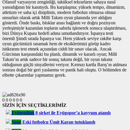
Ofansif varyasyon zenginliği, taktiksel tekrarların sahaya nasıl
yansıdığının bir kanıtıydı. Bu karşılaşma; yüksek tempo, dinamizm,
atletizm ve saha içi disiplinin, modern futbolun olmazsa olmaz
unsurları olarak artık Milli Takım oyun planında yer aldığını
gösterdi. Önde baskı, bloklar arası bağlantı ve doğru pozisyon
yerleşimiyle kazanılan topların sabırla işlenerek sonuca ulaştırılması,
bizi Dünya Kupası hedefi adına umutlandırıyor. İspanya testi
önemli Şimdi sırada İspanya var. Hem yüksek seviye rakibe karşı
oyun gücümüzü sınamak hem de eksiklerimizi görüp kadro
istikrarını test etmek açısından ciddi bir sınav olacak. Ancak
Gürcistan karşısındaki bu planlı, dinamik ve kararlı oyun; Milli
Takım’ın artık sadece bir sonuç takımı değil, bir oyun takımı
olduğunun güçlü sinyallerini veriyor. Kırmızı kartla Barış’ın atılması
sonrası doğal bir geri yaslanma ve panik hali oluştu. O bölümden de
elbette çıkarımlar yapmamız gerek.
0
0
0
0
0
0
SİZİN İÇİN SEÇTİKLERİMİZ
Eyüpsultan
8 şirket ile Eyüpspor’a kayyum atandı
Spor
Eski futbolcu Ümit Karan tutuklandı