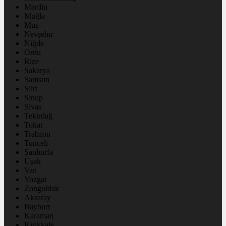
Mardin
Muğla
Muş
Nevşehir
Niğde
Ordu
Rize
Sakarya
Samsun
Siirt
Sinop
Sivas
Tekirdağ
Tokat
Trabzon
Tunceli
Şanlıurfa
Uşak
Van
Yozgat
Zonguldak
Aksaray
Bayburt
Karaman
Kırıkkale