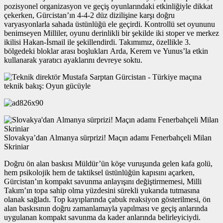
pozisyonel organizasyon ve geçiş oyunlarındaki etkinliğiyle dikkat
çekerken, Gürcistan’ın 4-4-2 düz dizilişine karşı doğru
varyasyonlarla sahada üstünlüğü ele geçirdi. Kontrollü set oyununu
benimseyen Milliler, oyunu derinlikli bir şekilde iki stoper ve merkez
ikilisi Hakan-İsmail ile şekillendirdi. Takımımız, özellikle 3.
bölgedeki bloklar arası boşlukları Arda, Kerem ve Yunus’la etkin
kullanarak yaratıcı ayaklarını devreye soktu.
Slovakya’dan Almanya sürprizi! Maçın adamı Fenerbahçeli Milan
Skriniar
Doğru ön alan baskısı Müldür’ün köşe vuruşunda gelen kafa golü,
hem psikolojik hem de taktiksel üstünlüğün kapısını açarken,
Gürcistan’ın kompakt savunma anlayışını değiştirmemesi, Milli
Takım’ın topa sahip olma yüzdesini sürekli yukarıda tutmasına
olanak sağladı. Top kayıplarında çabuk reaksiyon gösterilmesi, ön
alan baskısının doğru zamanlamayla yapılması ve geçiş anlarında
uygulanan kompakt savunma da kader anlarında belirleyiciydi.