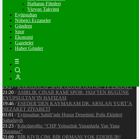
91560
Ξ
%1.3
Haftanın Filmleri
Vizyon Takvimi
TETHER
Eyüpsultan
Nöbetçi Eczaneler
47.68
$
%0
Gündem
Spor
Ekonomi
Gazeteler
20:37
/
CHP EYÜPSULTAN İLÇE ÖRGÜTÜ ÜYELERİ
Haber Gönder
ANKARA’DA TEMASLARDA BULUNDU
19:40
/
MHP EYÜPSULTAN TEŞKİLATI’NIN ACI GÜNÜ
13:33
/
BAŞKAN DR. MİTHAT BÜLENT ÖZMEN’DEN
KAMUOYUNA AÇIKLAMA
12:34
/
Makyaj Sanatçısı Uzay Damla Yıldız, Uluslararası
Başarılarıyla Türkiye’yi Temsil Ediyor
23:27
/
KARADOLAP SPOR ÖZGÜR GÖYNÜ’YE EMANET
21:20
/
ASIRLIK ÇINAR RAMİ SPOR: 1924’TEN BUGÜNE
EYÜPSULTAN’IN HAFIZASI
19:46
/
ESEDER’DEN KAYMAKAM DR. ARSLAN YURT’A
NEZAKET ZİYARETİ
01:01
/
Eyüpsultan Sahili’nde Huzur Denetimi: Polis Ekipleri
Sahadaydı
21:23
/
Kılıçdaroğlu: “CHP Yolsuzluk Yapanlarla Yan Yana
Duramaz”
21:09
/
BİR KIVILCIM, BİR ORMANI YOK EDEBİLİR!