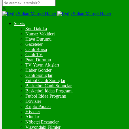
DOLAR
47,7115
$
% 0.17
Servis
EURO
Son Dakika
Namaz Vakitleri
55,1624
€
% 0.26
Hava Durumu
STERLİN
Gazeteler
Canlı Borsa
64,4093
£
% 0.36
Canlı TV
Puan Durumu
GRAM ALTIN
TV Yayın Akışları
Haber Gönder
6.672,14
%2,77
Canlı Sonuçlar
Futbol Canlı Sonuçlar
ONS
Basketbol Canlı Sonuçlar
Basketbol İddaa Programı
4.342,99
%2,43
Futbol İddaa Programı
Dövizler
BİTCOİN
Kripto Paralar
Hisseler
3104642
฿
%1
Altınlar
Nöbetçi Eczaneler
ETHEREUM
Vizyondaki Filmler