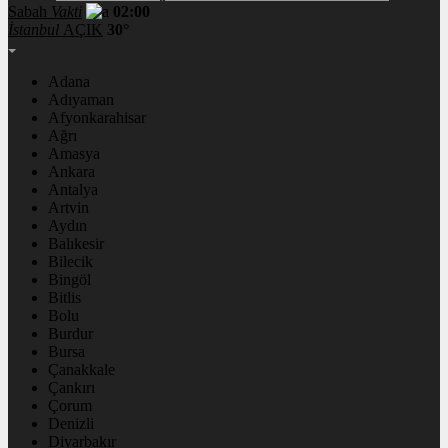
Sabah
Vakti
02:00
İstanbul
AÇIK
30°
Adana
Adıyaman
Afyonkarahisar
Ağrı
Amasya
Ankara
Antalya
Artvin
Aydın
Balıkesir
Bilecik
Bingöl
Bitlis
Bolu
Burdur
Bursa
Çanakkale
Çankırı
Çorum
Denizli
Diyarbakır