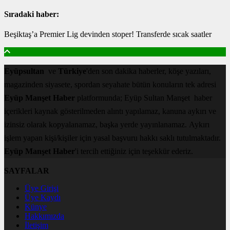
Sıradaki haber:
Beşiktaş’a Premier Lig devinden stoper! Transferde sıcak saatler
Eyüpsultan
ve
Türkiye
'den son dakika haberler, köşe yazıları,
magazinden siyasete, spordan seyahate bütün konuların tek adresi
Eyüp Manşet Haber
platformunda; Eyüp Sultan Manşet haber
içerikleri kaynak gösterilmeden alıntı yapılamaz, kanuna aykırı ve
izinsiz olarak kopyalanamaz, başka yerde yayınlanamaz. Aykırı
işlem yapan kişi/kişiler için yasal başvuru hakkı saklı tutulmaktadır.
Eyüp Manşet Haber
'i tercih ettiğiniz için teşekkür ederiz.
SAYFALAR
Üye Girişi
Üye Kaydı
Künye
Hakkımızda
İletişim