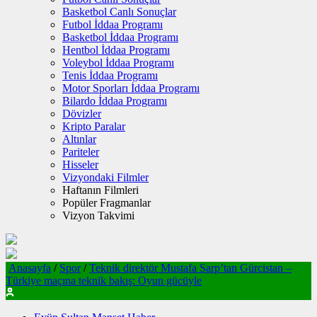
Basketbol Canlı Sonuçlar
Futbol İddaa Programı
Basketbol İddaa Programı
Hentbol İddaa Programı
Voleybol İddaa Programı
Tenis İddaa Programı
Motor Sporları İddaa Programı
Bilardo İddaa Programı
Dövizler
Kripto Paralar
Altınlar
Pariteler
Hisseler
Vizyondaki Filmler
Haftanın Filmleri
Popüler Fragmanlar
Vizyon Takvimi
Anasayfa
/
Spor
/
Teknik direktör Mustafa Sarp’tan Gürcistan –
Türkiye maçına teknik bakış: Oyun gücüyle