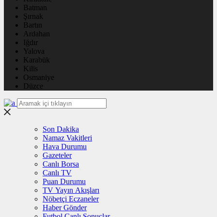
Batman
Şırnak
Bartın
Ardahan
Iğdır
Yalova
Karabük
Kilis
Osmaniye
Düzce
Son Dakika
Namaz Vakitleri
Hava Durumu
Gazeteler
Canlı Borsa
Canlı TV
Puan Durumu
TV Yayın Akışları
Nöbetçi Eczaneler
Haber Gönder
Futbol Canlı Sonuçlar