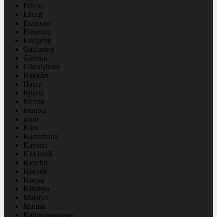
Edirne
Elazığ
Erzincan
Erzurum
Eskişehir
Gaziantep
Giresun
Gümüşhane
Hakkâri
Hatay
Isparta
Mersin
istanbul
izmir
Kars
Kastamonu
Kayseri
Kırklareli
Kırşehir
Kocaeli
Konya
Kütahya
Malatya
Manisa
Kahramanmaraş