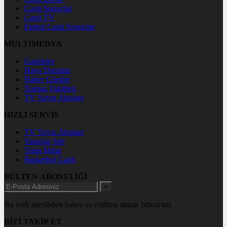
Canlı Sonuçlar
Canlı TV
Futbol Canlı Sonuçlar
MULTİMEDYA
Gazeteler
Hava Durumu
Haber Gönder
Namaz Vakitleri
TV Yayın Akışları
HIZLI SERVİS
TV Yayın Akışları
Yazarlar Site
Tenis İddaa
Basketbol Canlı
BÜLTEN ABONELİĞİ
+
Bu web sitesinden haber ve ebülten almak istiyorum
BİZİ TAKİP ET