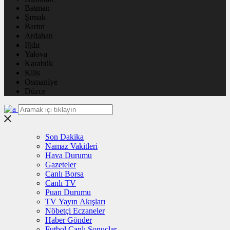
Batman
Şırnak
Bartın
Ardahan
Iğdır
Yalova
Karabük
Kilis
Osmaniye
Düzce
Son Dakika
Namaz Vakitleri
Hava Durumu
Gazeteler
Canlı Borsa
Canlı TV
Puan Durumu
TV Yayın Akışları
Nöbetçi Eczaneler
Haber Gönder
Futbol Canlı Sonuçlar