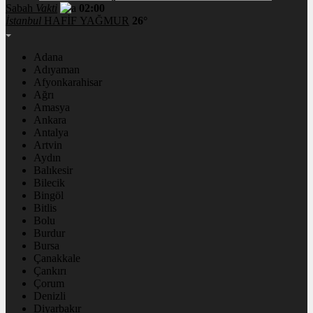
Sabah
Vakti
02:00
İstanbul
HAFİF YAĞMUR
26°
Adana
Adıyaman
Afyonkarahisar
Ağrı
Amasya
Ankara
Antalya
Artvin
Aydın
Balıkesir
Bilecik
Bingöl
Bitlis
Bolu
Burdur
Bursa
Çanakkale
Çankırı
Çorum
Denizli
Diyarbakır