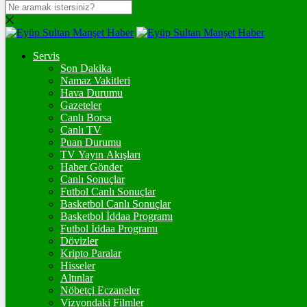
DOLAR
47,7436
$
% 0.18
Servis
EURO
Son Dakika
Namaz Vakitleri
55,2510
€
% 0.32
Hava Durumu
STERLİN
Gazeteler
Canlı Borsa
64,4811
£
% 0.38
Canlı TV
Puan Durumu
GRAM ALTIN
TV Yayın Akışları
Haber Gönder
6.660,55
%2,59
Canlı Sonuçlar
Futbol Canlı Sonuçlar
ONS
Basketbol Canlı Sonuçlar
Basketbol İddaa Programı
4.341,35
%2,39
Futbol İddaa Programı
Dövizler
BİTCOİN
Kripto Paralar
Hisseler
฿
%
Altınlar
Nöbetçi Eczaneler
ETHEREUM
Vizyondaki Filmler