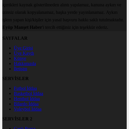
içerikleri kaynak gösterilmeden alıntı yapılamaz, kanuna aykırı ve
izinsiz olarak kopyalanamaz, başka yerde yayınlanamaz. Aykırı
işlem yapan kişi/kişiler için yasal başvuru hakkı saklı tutulmaktadır.
Eyüp Manşet Haber
'i tercih ettiğiniz için teşekkür ederiz.
SAYFALAR
Üye Girişi
Üye Kaydı
Künye
Hakkımızda
İletişim
SERVİSLER
Futbol İddaa
Basketbol İddaa
Hentbol İddaa
Bilardo İddaa
Voleybol İddaa
SERVİSLER 2
Canlı Borsa