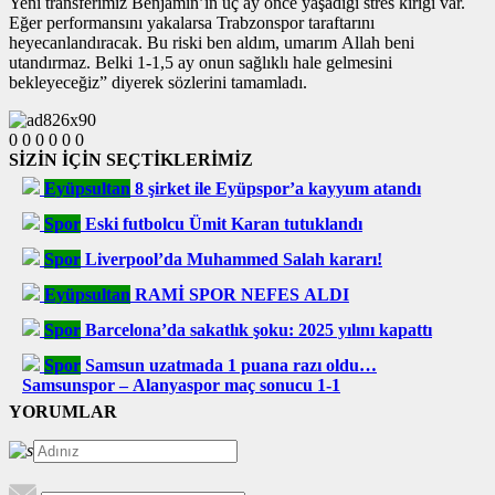
Yeni transferimiz Benjamin’in üç ay önce yaşadığı stres kırığı var.
Eğer performansını yakalarsa Trabzonspor taraftarını
heyecanlandıracak. Bu riski ben aldım, umarım Allah beni
utandırmaz. Belki 1-1,5 ay onun sağlıklı hale gelmesini
bekleyeceğiz” diyerek sözlerini tamamladı.
0
0
0
0
0
0
SİZİN İÇİN SEÇTİKLERİMİZ
Eyüpsultan
8 şirket ile Eyüpspor’a kayyum atandı
Spor
Eski futbolcu Ümit Karan tutuklandı
Spor
Liverpool’da Muhammed Salah kararı!
Eyüpsultan
RAMİ SPOR NEFES ALDI
Spor
Barcelona’da sakatlık şoku: 2025 yılını kapattı
Spor
Samsun uzatmada 1 puana razı oldu…
Samsunspor – Alanyaspor maç sonucu 1-1
YORUMLAR