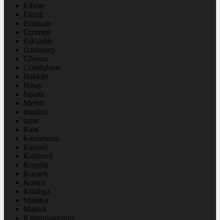
Edirne
Elazığ
Erzincan
Erzurum
Eskişehir
Gaziantep
Giresun
Gümüşhane
Hakkâri
Hatay
Isparta
Mersin
istanbul
izmir
Kars
Kastamonu
Kayseri
Kırklareli
Kırşehir
Kocaeli
Konya
Kütahya
Malatya
Manisa
Kahramanmaraş