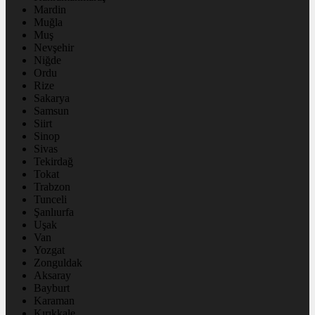
Mardin
Muğla
Muş
Nevşehir
Niğde
Ordu
Rize
Sakarya
Samsun
Siirt
Sinop
Sivas
Tekirdağ
Tokat
Trabzon
Tunceli
Şanlıurfa
Uşak
Van
Yozgat
Zonguldak
Aksaray
Bayburt
Karaman
Kırıkkale