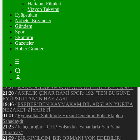
Ξ
%
Haftanın Filmleri
Vizyon Takvimi
TETHER
Eyüpsultan
Nöbetçi Eczaneler
$
%
Gündem
Spor
Ekonomi
Gazeteler
20:37
/
CHP EYÜPSULTAN İLÇE ÖRGÜTÜ ÜYELERİ
Haber Gönder
ANKARA’DA TEMASLARDA BULUNDU
19:40
/
MHP EYÜPSULTAN TEŞKİLATI’NIN ACI GÜNÜ
13:33
/
BAŞKAN DR. MİTHAT BÜLENT ÖZMEN’DEN
KAMUOYUNA AÇIKLAMA
12:34
/
Makyaj Sanatçısı Uzay Damla Yıldız, Uluslararası
Başarılarıyla Türkiye’yi Temsil Ediyor
23:27
/
KARADOLAP SPOR ÖZGÜR GÖYNÜ’YE EMANET
21:20
/
ASIRLIK ÇINAR RAMİ SPOR: 1924’TEN BUGÜNE
EYÜPSULTAN’IN HAFIZASI
19:46
/
ESEDER’DEN KAYMAKAM DR. ARSLAN YURT’A
NEZAKET ZİYARETİ
01:01
/
Eyüpsultan Sahili’nde Huzur Denetimi: Polis Ekipleri
Sahadaydı
21:23
/
Kılıçdaroğlu: “CHP Yolsuzluk Yapanlarla Yan Yana
Duramaz”
21:09
/
BİR KIVILCIM, BİR ORMANI YOK EDEBİLİR!