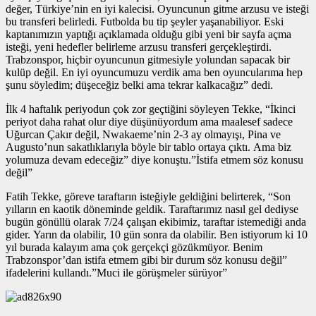
değer, Türkiye’nin en iyi kalecisi. Oyuncunun gitme arzusu ve isteği
bu transferi belirledi. Futbolda bu tip şeyler yaşanabiliyor. Eski
kaptanımızın yaptığı açıklamada olduğu gibi yeni bir sayfa açma
isteği, yeni hedefler belirleme arzusu transferi gerçekleştirdi.
Trabzonspor, hiçbir oyuncunun gitmesiyle yolundan sapacak bir
kulüp değil. En iyi oyuncumuzu verdik ama ben oyuncularıma hep
şunu söyledim; düşeceğiz belki ama tekrar kalkacağız” dedi.
İlk 4 haftalık periyodun çok zor geçtiğini söyleyen Tekke, “İkinci
periyot daha rahat olur diye düşünüyordum ama maalesef sadece
Uğurcan Çakır değil, Nwakaeme’nin 2-3 ay olmayışı, Pina ve
Augusto’nun sakatlıklarıyla böyle bir tablo ortaya çıktı. Ama biz
yolumuza devam edeceğiz” diye konuştu.”İstifa etmem söz konusu
değil”
Fatih Tekke, göreve taraftarın isteğiyle geldiğini belirterek, “Son
yılların en kaotik döneminde geldik. Taraftarımız nasıl gel dediyse
bugün gönüllü olarak 7/24 çalışan ekibimiz, taraftar istemediği anda
gider. Yarın da olabilir, 10 gün sonra da olabilir. Ben istiyorum ki 10
yıl burada kalayım ama çok gerçekçi gözükmüyor. Benim
Trabzonspor’dan istifa etmem gibi bir durum söz konusu değil”
ifadelerini kullandı.”Muci ile görüşmeler sürüyor”