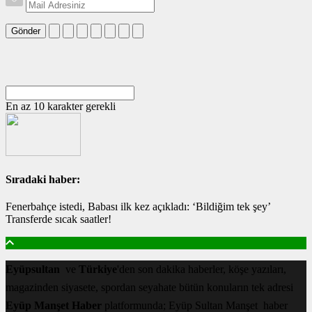
Gönder
En az 10 karakter gerekli
Sıradaki haber:
Fenerbahçe istedi, Babası ilk kez açıkladı: ‘Bildiğim tek şey’
Transferde sıcak saatler!
Eyüpsultan
ve
Türkiye
'den son dakika haberler, köşe yazıları,
magazinden siyasete, spordan seyahate bütün konuların tek adresi
Eyüp Manşet Haber
platformunda; Eyüp Sultan Manşet haber