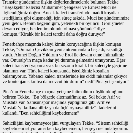
Transfer gündemine ilişkin değerlendirmelerde bulunan Tekke,
“Başakşehir kalecisi Muhammet Şengezer ve Ernest Muci ile
ilgilendiğimiz doğru. Ancak kaleci transferinde maddi koşullar
istediğimiz gibi oluşmadığı için süreç askıda. Muci ise gündemimize
yeni geldi. Benim beğendiğim, yetenekli bir oyuncu. Görüşmeler
devam ediyor, beklentim olumlu olması yönünde” diye
konuştu.”Kiralık bir kaleci tercihi daha doğru duruyor”
Fenerbahçe maçında kaleyi kimin koruyacağına ilişkin konuşan
Tekke, “Onuralp Çevikkan yeni antrenmanlara başladı, sakatlığı
vardı. Ahmet Doğan Yıldırım ve Erol ile devam etme ihtimalimiz
var. Onuralp’in maça kadar iyi duruma gelmesini umuyoruz. Eğer
kaleci transferi yapamazsak bu sezonu kiralık bir kaleciyle geçirme
planımız var. Türk kaleci konusunda istediğimiz koşulları
bulamıyoruz. Yabancı kaleci transferinde ise ciddi rakamlar çıkıyor
ve kontenjan sıkıntısı da mevcut bir durum” dedi”Pina yetişemiyor”
Pina’nın Fenerbahçe maçına yetişme ihtimalinin düşük olduğunu
belirten Tekke, “Bu bölgede alternatifimiz az. Sol bekte Arif ve
Mustafa var. Samsunspor maçında yaptığımız gibi Arif ve
Mustafa’yı kullanabiliriz ya da üçlü oynayabiliriz” ifadelerini
kullandı.”Ben sahiciliğimi kaybedemem”
Sahiciliğini kaybetmeyeceğini vurgulayan Tekke, “Sistem sahiciliği
kaybetmeni istiyor ama ben kaybedemem, her şeyi net anlatıyorum.