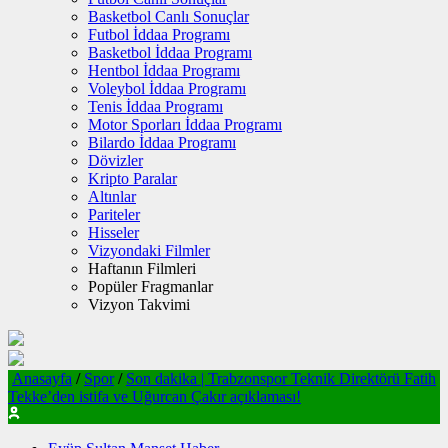
Basketbol Canlı Sonuçlar
Futbol İddaa Programı
Basketbol İddaa Programı
Hentbol İddaa Programı
Voleybol İddaa Programı
Tenis İddaa Programı
Motor Sporları İddaa Programı
Bilardo İddaa Programı
Dövizler
Kripto Paralar
Altınlar
Pariteler
Hisseler
Vizyondaki Filmler
Haftanın Filmleri
Popüler Fragmanlar
Vizyon Takvimi
Anasayfa
/
Spor
/
Son dakika | Trabzonspor Teknik Direktörü Fatih
Tekke’den istifa ve Uğurcan Çakır açıklaması!