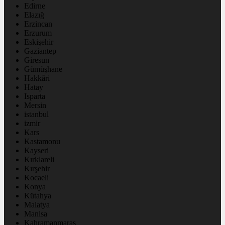
Edirne
Elazığ
Erzincan
Erzurum
Eskişehir
Gaziantep
Giresun
Gümüşhane
Hakkâri
Hatay
Isparta
Mersin
istanbul
izmir
Kars
Kastamonu
Kayseri
Kırklareli
Kırşehir
Kocaeli
Konya
Kütahya
Malatya
Manisa
Kahramanmaraş