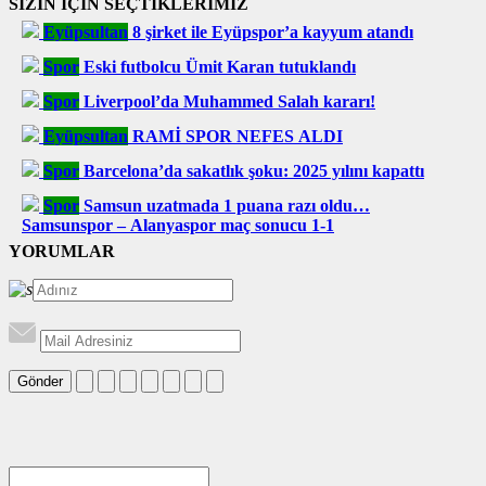
SİZİN İÇİN SEÇTİKLERİMİZ
Eyüpsultan
8 şirket ile Eyüpspor’a kayyum atandı
Spor
Eski futbolcu Ümit Karan tutuklandı
Spor
Liverpool’da Muhammed Salah kararı!
Eyüpsultan
RAMİ SPOR NEFES ALDI
Spor
Barcelona’da sakatlık şoku: 2025 yılını kapattı
Spor
Samsun uzatmada 1 puana razı oldu…
Samsunspor – Alanyaspor maç sonucu 1-1
YORUMLAR
Gönder