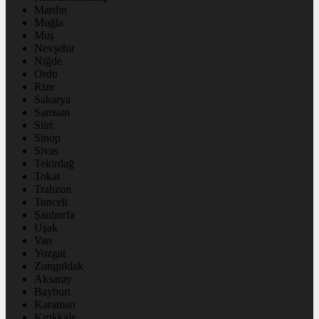
Mardin
Muğla
Muş
Nevşehir
Niğde
Ordu
Rize
Sakarya
Samsun
Siirt
Sinop
Sivas
Tekirdağ
Tokat
Trabzon
Tunceli
Şanlıurfa
Uşak
Van
Yozgat
Zonguldak
Aksaray
Bayburt
Karaman
Kırıkkale