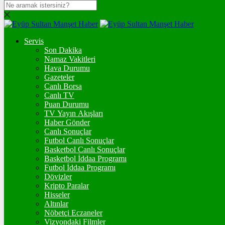
DOLAR
47,7111
$
% 0.17
Servis
EURO
Son Dakika
Namaz Vakitleri
55,0387
€
% 0.03
Hava Durumu
STERLİN
Gazeteler
Canlı Borsa
64,1651
£
% -0.03
Canlı TV
Puan Durumu
GRAM ALTIN
TV Yayın Akışları
Haber Gönder
6.614,80
%1,88
Canlı Sonuçlar
Futbol Canlı Sonuçlar
ONS
Basketbol Canlı Sonuçlar
Basketbol İddaa Programı
4.317,60
%1,83
Futbol İddaa Programı
Dövizler
BİTCOİN
Kripto Paralar
Hisseler
฿
%
Altınlar
Nöbetçi Eczaneler
ETHEREUM
Vizyondaki Filmler