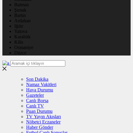
Batman
Şırnak
Bartın
Ardahan
Iğdır
Yalova
Karabük
Kilis
Osmaniye
Düzce
Son Dakika
Namaz Vakitleri
Hava Durumu
Gazeteler
Canlı Borsa
Canlı TV
Puan Durumu
TV Yayın Akışları
Nöbetçi Eczaneler
Haber Gönder
Futbol Canlı Sonuçlar