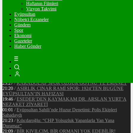
Ξ
%
Haftanın Filmleri
Vizyon Takvimi
TETHER
Eyüpsultan
Nöbetçi Eczaneler
$
%
Gündem
Spor
Ekonomi
Gazeteler
20:37
/
CHP EYÜPSULTAN İLÇE ÖRGÜTÜ ÜYELERİ
Haber Gönder
ANKARA’DA TEMASLARDA BULUNDU
19:40
/
MHP EYÜPSULTAN TEŞKİLATI’NIN ACI GÜNÜ
13:33
/
BAŞKAN DR. MİTHAT BÜLENT ÖZMEN’DEN
KAMUOYUNA AÇIKLAMA
12:34
/
Makyaj Sanatçısı Uzay Damla Yıldız, Uluslararası
Başarılarıyla Türkiye’yi Temsil Ediyor
23:27
/
KARADOLAP SPOR ÖZGÜR GÖYNÜ’YE EMANET
21:20
/
ASIRLIK ÇINAR RAMİ SPOR: 1924’TEN BUGÜNE
EYÜPSULTAN’IN HAFIZASI
19:46
/
ESEDER’DEN KAYMAKAM DR. ARSLAN YURT’A
NEZAKET ZİYARETİ
01:01
/
Eyüpsultan Sahili’nde Huzur Denetimi: Polis Ekipleri
Sahadaydı
21:23
/
Kılıçdaroğlu: “CHP Yolsuzluk Yapanlarla Yan Yana
Duramaz”
21:09
/
BİR KIVILCIM, BİR ORMANI YOK EDEBİLİR!