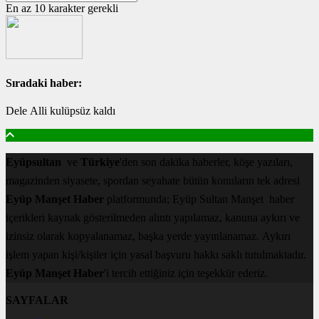
En az 10 karakter gerekli
Sıradaki haber:
Dele Alli kulüpsüz kaldı
Eyüpsultan
ve
Türkiye
'den son dakika haberler, köşe yazıları,
magazinden siyasete, spordan seyahate bütün konuların tek adresi
Eyüp Manşet Haber
platformunda; Eyüp Sultan Manşet haber
içerikleri kaynak gösterilmeden alıntı yapılamaz, kanuna aykırı ve
izinsiz olarak kopyalanamaz, başka yerde yayınlanamaz. Aykırı
işlem yapan kişi/kişiler için yasal başvuru hakkı saklı tutulmaktadır.
Eyüp Manşet Haber
'i tercih ettiğiniz için teşekkür ederiz.
SAYFALAR