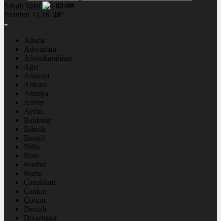
Sabah
Vakti
02:00
İstanbul
AÇIK
28°
Adana
Adıyaman
Afyonkarahisar
Ağrı
Amasya
Ankara
Antalya
Artvin
Aydın
Balıkesir
Bilecik
Bingöl
Bitlis
Bolu
Burdur
Bursa
Çanakkale
Çankırı
Çorum
Denizli
Diyarbakır