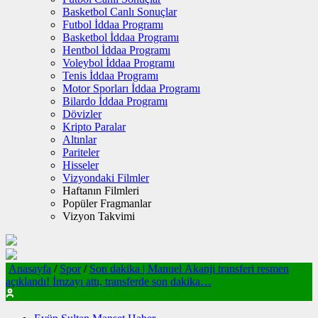
Basketbol Canlı Sonuçlar
Futbol İddaa Programı
Basketbol İddaa Programı
Hentbol İddaa Programı
Voleybol İddaa Programı
Tenis İddaa Programı
Motor Sporları İddaa Programı
Bilardo İddaa Programı
Dövizler
Kripto Paralar
Altınlar
Pariteler
Hisseler
Vizyondaki Filmler
Haftanın Filmleri
Popüler Fragmanlar
Vizyon Takvimi
Anasayfa
/
Spor
/
Son dakika | Manuel Akanji transferi resmen
açıklandı! İmzayı attı, transferde son dakika…