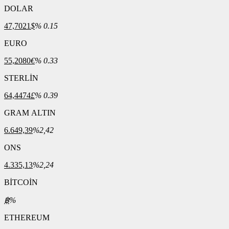
DOLAR
47,7021
$
% 0.15
EURO
55,2080
€
% 0.33
STERLİN
64,4474
£
% 0.39
GRAM ALTIN
6.649,39
%2,42
ONS
4.335,13
%2,24
BİTCOİN
฿
%
ETHEREUM