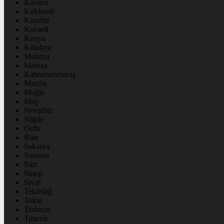
Kayseri
Kırklareli
Kırşehir
Kocaeli
Konya
Kütahya
Malatya
Manisa
Kahramanmaraş
Mardin
Muğla
Muş
Nevşehir
Niğde
Ordu
Rize
Sakarya
Samsun
Siirt
Sinop
Sivas
Tekirdağ
Tokat
Trabzon
Tunceli