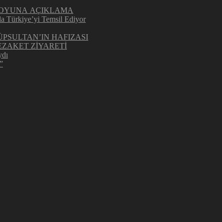
UOYUNA AÇIKLAMA
la Türkiye’yi Temsil Ediyor
ÜPSULTAN’IN HAFIZASI
ZAKET ZİYARETİ
ydı
”