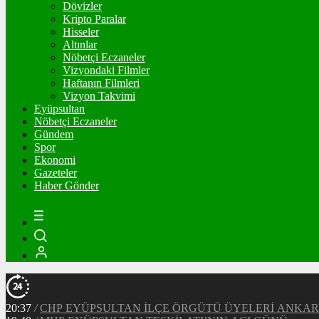
Dövizler
Kripto Paralar
Hisseler
Altınlar
Nöbetçi Eczaneler
Vizyondaki Filmler
Haftanın Filmleri
Vizyon Takvimi
Eyüpsultan
Nöbetçi Eczaneler
Gündem
Spor
Ekonomi
Gazeteler
Haber Gönder
20:37
/
CHP EYÜPSULTAN İLÇE ÖRGÜTÜ ÜYELERİ ANKA