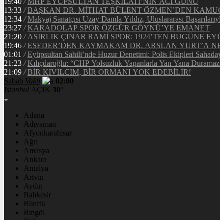
19:40
/
MHP EYÜPSULTAN TEŞKİLATI’NIN ACI GÜNÜ
13:33
/
BAŞKAN DR. MİTHAT BÜLENT ÖZMEN’DEN KAM
12:34
/
Makyaj Sanatçısı Uzay Damla Yıldız, Uluslararası Başarılarıy
23:27
/
KARADOLAP SPOR ÖZGÜR GÖYNÜ’YE EMANET
21:20
/
ASIRLIK ÇINAR RAMİ SPOR: 1924’TEN BUGÜNE EY
19:46
/
ESEDER’DEN KAYMAKAM DR. ARSLAN YURT’A NE
01:01
/
Eyüpsultan Sahili’nde Huzur Denetimi: Polis Ekipleri Sahada
21:23
/
Kılıçdaroğlu: “CHP Yolsuzluk Yapanlarla Yan Yana Duramaz
21:09
/
BİR KIVILCIM, BİR ORMANI YOK EDEBİLİR!
Sabah
Vakti
02:00
İstanbul
AÇIK
30°
Adana
Adıyaman
Afyonkarahisar
Ağrı
Amasya
Ankara
Antalya
Artvin
Aydın
Balıkesir
Bilecik
Bingöl