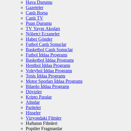
Hava Durumu
Gazeteler
Canlı Borsa
Canlı TV
Puan Durumu
TV Yayın Akışları
Nöbetçi Eczaneler
Haber Gönder
Futbol Canlı Sonuçlar
Basketbol Canlı Sonuçlar
Futbol İddaa Programı
Basketbol İddaa Programı
Hentbol İddaa Programı
Voleybol İddaa Programı
Tenis İddaa Programı
Motor Sporları İddaa Programı
Bilardo İddaa Programı
Dövizler
Kripto Paralar
Altınlar
Pariteler
Hisseler
Vizyondaki Filmler
Haftanın Filmleri
Popüler Fragmanlar