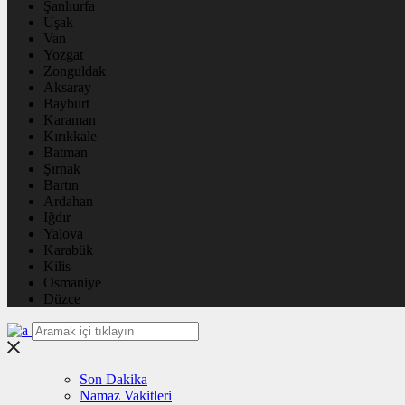
Şanlıurfa
Uşak
Van
Yozgat
Zonguldak
Aksaray
Bayburt
Karaman
Kırıkkale
Batman
Şırnak
Bartın
Ardahan
Iğdır
Yalova
Karabük
Kilis
Osmaniye
Düzce
Son Dakika
Namaz Vakitleri