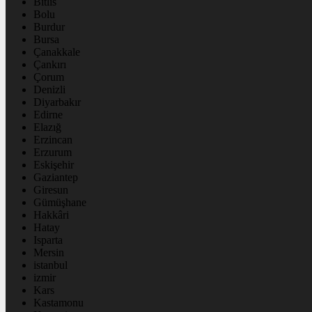
Bitlis
Bolu
Burdur
Bursa
Çanakkale
Çankırı
Çorum
Denizli
Diyarbakır
Edirne
Elazığ
Erzincan
Erzurum
Eskişehir
Gaziantep
Giresun
Gümüşhane
Hakkâri
Hatay
Isparta
Mersin
istanbul
izmir
Kars
Kastamonu