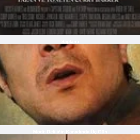
Saplantı
Modi: Deliliğin Kanadında Üç Gün