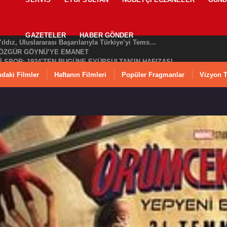
CHP EYÜPSULTAN İLÇE ÖRGÜTÜ ÜYELERİ ANKARA’DA TEMASLARDA BULUNDU
EŞKİLATI’NIN ACI GÜNÜ
AT BÜLENT ÖZMEN’DEN KAMUOYUNA AÇIKLAMA
GAZETELER
HABER GÖNDER
Makyaj Sanatçısı Uzay Damla Yıldız, Uluslararası Başarılarıyla Türkiye’yi Temsil Ediyor
ÖZGÜR GÖYNÜ’YE EMANET
İ SPOR: 1924’TEN BUGÜNE EYÜPSULTAN’IN HAFIZASI
KAM DR. ARSLAN YURT’A NEZAKET ZİYARETİ
daki Filmler
Haftanın Filmleri
Popüler Fragmanlar
Vizyon T
e Huzur Denetimi: Polis Ekipleri Sahadaydı
Yolsuzluk Yapanlarla Yan Yana Duramaz”
ORMANI YOK EDEBİLİR!