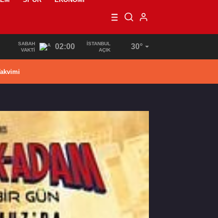
SABAH
İSTANBUL
02:00
30°
VAKTI
AÇIK
akvimi