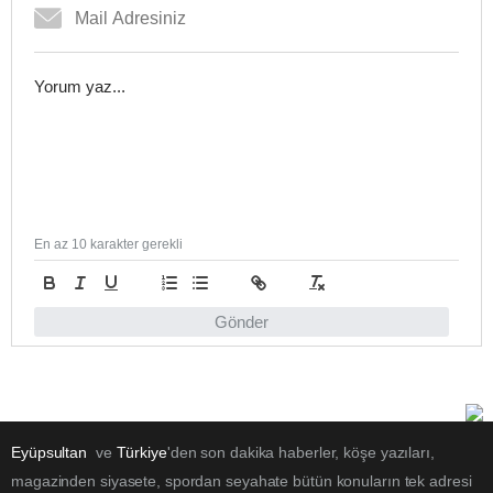
En az 10 karakter gerekli
Gönder
Eyüpsultan
ve
Türkiye
'den son dakika haberler, köşe yazıları,
magazinden siyasete, spordan seyahate bütün konuların tek adresi