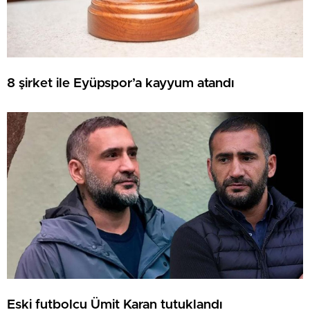
8 şirket ile Eyüpspor’a kayyum atandı
Eski futbolcu Ümit Karan tutuklandı