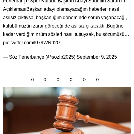
Fenerbahçe Spor Kulübü Başkan Adayı Sadettin Saran’ın
AçıklamasıBaşkan adayı olamayacağım haberleri nasıl
asılsız çıktıysa, başkanlığım döneminde sorun yaşanacağı,
kulübümüzün zarar göreceği de asılsız çıkacaktır.Bugüne
kadar verdiğimiz tüm sözleri nasıl tuttuysak, bu sözümüzü…
pic.twitter.com/f079WNrt2G
— Söz Fenerbahçe (@sozfb2025) September 9, 2025
0
0
0
0
0
0