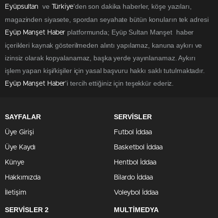
ve
'den son dakika haberler, köşe yazıları,
Eyüpsultan
Türkiye
magazinden siyasete, spordan seyahate bütün konuların tek adresi
platformunda; Eyüp Sultan Manşet haber
Eyüp Manşet Haber
içerikleri kaynak gösterilmeden alıntı yapılamaz, kanuna aykırı ve
izinsiz olarak kopyalanamaz, başka yerde yayınlanamaz. Aykırı
işlem yapan kişi/kişiler için yasal başvuru hakkı saklı tutulmaktadır.
'i tercih ettiğiniz için teşekkür ederiz.
Eyüp Manşet Haber
SAYFALAR
SERVİSLER
Üye Girişi
Futbol İddaa
Üye Kaydı
Basketbol İddaa
Künye
Hentbol İddaa
Hakkımızda
Bilardo İddaa
İletişim
Voleybol İddaa
SERVİSLER 2
MULTİMEDYA