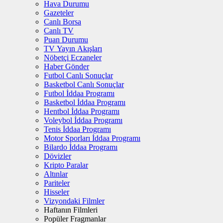
Hava Durumu
Gazeteler
Canlı Borsa
Canlı TV
Puan Durumu
TV Yayın Akışları
Nöbetçi Eczaneler
Haber Gönder
Futbol Canlı Sonuçlar
Basketbol Canlı Sonuçlar
Futbol İddaa Programı
Basketbol İddaa Programı
Hentbol İddaa Programı
Voleybol İddaa Programı
Tenis İddaa Programı
Motor Sporları İddaa Programı
Bilardo İddaa Programı
Dövizler
Kripto Paralar
Altınlar
Pariteler
Hisseler
Vizyondaki Filmler
Haftanın Filmleri
Popüler Fragmanlar