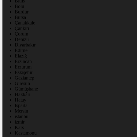
Bitlis
Bolu
Burdur
Bursa
Çanakkale
Çankırı
Çorum
Denizli
Diyarbakır
Edirne
Elazığ
Erzincan
Erzurum
Eskişehir
Gaziantep
Giresun
Gümüşhane
Hakkâri
Hatay
Isparta
Mersin
istanbul
izmir
Kars
Kastamonu