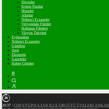
Dövizler
Kripto Paralar
Hisseler
Altınlar
Nöbetçi Eczaneler
Vizyondaki Filmler
Haftanın Filmleri
Vizyon Takvimi
Eyüpsultan
Nöbetçi Eczaneler
Gündem
Spor
Ekonomi
Gazeteler
Haber Gönder
20:37
/
CHP EYÜPSULTAN İLÇE ÖRGÜTÜ ÜYELERİ ANKA