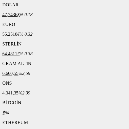
DOLAR
47,7436
$
% 0.18
EURO
55,2510
€
% 0.32
STERLİN
64,4811
£
% 0.38
GRAM ALTIN
6.660,55
%2,59
ONS
4.341,35
%2,39
BİTCOİN
฿
%
ETHEREUM