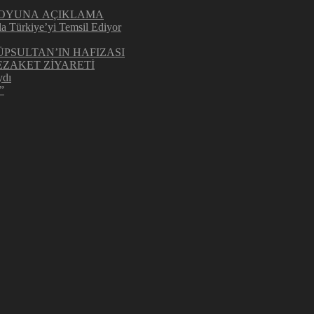
UOYUNA AÇIKLAMA
la Türkiye’yi Temsil Ediyor
ÜPSULTAN’IN HAFIZASI
ZAKET ZİYARETİ
ydı
”