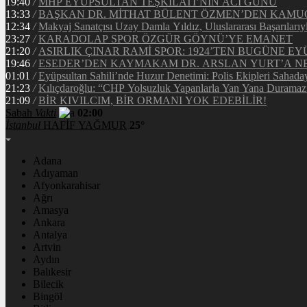
19:40
/
MHP EYÜPSULTAN TEŞKİLATI’NIN ACI GÜNÜ
13:33
/
BAŞKAN DR. MİTHAT BÜLENT ÖZMEN’DEN KAM
12:34
/
Makyaj Sanatçısı Uzay Damla Yıldız, Uluslararası Başarılarıy
23:27
/
KARADOLAP SPOR ÖZGÜR GÖYNÜ’YE EMANET
21:20
/
ASIRLIK ÇINAR RAMİ SPOR: 1924’TEN BUGÜNE EY
19:46
/
ESEDER’DEN KAYMAKAM DR. ARSLAN YURT’A NE
01:01
/
Eyüpsultan Sahili’nde Huzur Denetimi: Polis Ekipleri Sahada
21:23
/
Kılıçdaroğlu: “CHP Yolsuzluk Yapanlarla Yan Yana Duramaz
21:09
/
BİR KIVILCIM, BİR ORMANI YOK EDEBİLİR!
Sabah
Vakti
02:00
İstanbul
HAFİF YAĞMUR
25°
Adana
Adıyaman
Afyonkarahisar
Ağrı
Amasya
Ankara
Antalya
Artvin
Aydın
Balıkesir
Bilecik
Bingöl