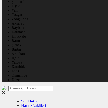
Şanlıurfa
Uşak
Van
Yozgat
Zonguldak
Aksaray
Bayburt
Karaman
Kırıkkale
Batman
Şırnak
Bartın
Ardahan
Iğdır
Yalova
Karabük
Kilis
Osmaniye
Düzce
Son Dakika
Namaz Vakitleri