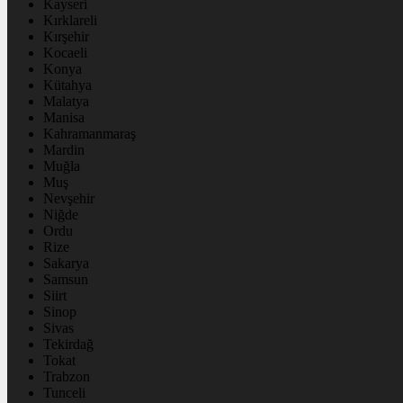
Kayseri
Kırklareli
Kırşehir
Kocaeli
Konya
Kütahya
Malatya
Manisa
Kahramanmaraş
Mardin
Muğla
Muş
Nevşehir
Niğde
Ordu
Rize
Sakarya
Samsun
Siirt
Sinop
Sivas
Tekirdağ
Tokat
Trabzon
Tunceli