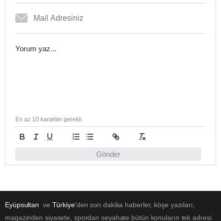
En az 10 karakter gerekli
Gönder
Eyüpsultan
ve
Türkiye
'den son dakika haberler, köşe yazıları,
magazinden siyasete, spordan seyahate bütün konuların tek adresi