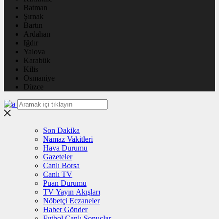
Batman
Şırnak
Bartın
Ardahan
Iğdır
Yalova
Karabük
Kilis
Osmaniye
Düzce
Son Dakika
Namaz Vakitleri
Hava Durumu
Gazeteler
Canlı Borsa
Canlı TV
Puan Durumu
TV Yayın Akışları
Nöbetçi Eczaneler
Haber Gönder
Futbol Canlı Sonuçlar