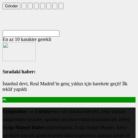
Gönder
En az 10 karakter gerekli
Sıradaki haber:
İstanbul devi, Real Madrid’in genç yıldızı için harekete geçti! İlk
teklif yapıldı
Eyüpsultan
ve
Türkiye
'den son dakika haberler, köşe yazıları,
magazinden siyasete, spordan seyahate bütün konuların tek adresi
Eyüp Manşet Haber
platformunda; Eyüp Sultan Manşet haber
içerikleri kaynak gösterilmeden alıntı yapılamaz, kanuna aykırı ve