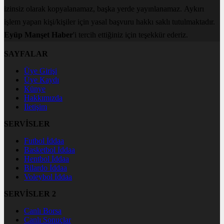
izinsiz olarak kopyalanamaz, başka yerde yayınlanamaz. Aykırı
işlem yapan kişi/kişiler için yasal başvuru hakkı saklı tutulmaktadır.
Eyüp Manşet Haber
'i tercih ettiğiniz için teşekkür ederiz.
SAYFALAR
Üye Girişi
Üye Kaydı
Künye
Hakkımızda
İletişim
SERVİSLER
Futbol İddaa
Basketbol İddaa
Hentbol İddaa
Bilardo İddaa
Voleybol İddaa
SERVİSLER 2
Canlı Borsa
Canlı Sonuçlar