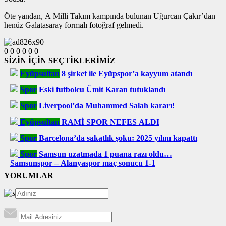
Öte yandan, A Milli Takım kampında bulunan Uğurcan Çakır’dan
henüz Galatasaray formalı fotoğraf gelmedi.
0
0
0
0
0
0
SİZİN İÇİN SEÇTİKLERİMİZ
Eyüpsultan
8 şirket ile Eyüpspor’a kayyum atandı
Spor
Eski futbolcu Ümit Karan tutuklandı
Spor
Liverpool’da Muhammed Salah kararı!
Eyüpsultan
RAMİ SPOR NEFES ALDI
Spor
Barcelona’da sakatlık şoku: 2025 yılını kapattı
Spor
Samsun uzatmada 1 puana razı oldu…
Samsunspor – Alanyaspor maç sonucu 1-1
YORUMLAR