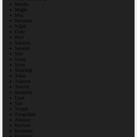
Mardin
Muğla
Muş
Nevşehir
Niğde
Ordu
Rize
Sakarya
Samsun
Siirt
Sinop
Sivas
Tekirdağ
Tokat
Trabzon
Tunceli
Şanlıurfa
Uşak
Van
Yozgat
Zonguldak
Aksaray
Bayburt
Karaman
Kırıkkale