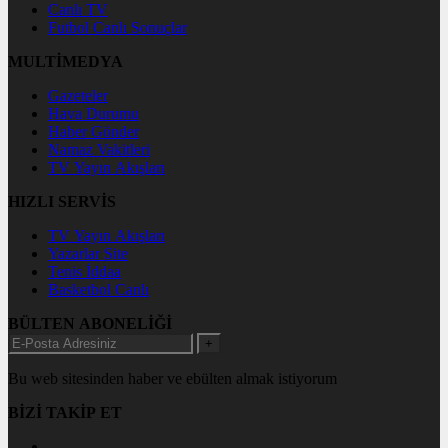
Canlı TV
Futbol Canlı Sonuçlar
MULTİMEDYA
Gazeteler
Hava Durumu
Haber Gönder
Namaz Vakitleri
TV Yayın Akışları
HIZLI SERVİS
TV Yayın Akışları
Yazarlar Site
Tenis İddaa
Basketbol Canlı
BÜLTEN ABONELİĞİ
+
Bu web sitesinden haber ve ebülten almak istiyorum
BİZİ TAKİP ET