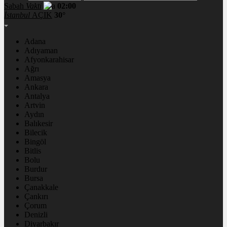
Sabah
Vakti
02:00
İstanbul
AÇIK
30°
Adana
Adıyaman
Afyonkarahisar
Ağrı
Amasya
Ankara
Antalya
Artvin
Aydın
Balıkesir
Bilecik
Bingöl
Bitlis
Bolu
Burdur
Bursa
Çanakkale
Çankırı
Çorum
Denizli
Diyarbakır