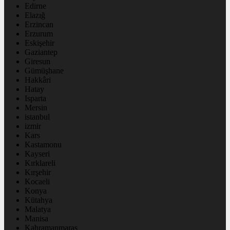
Edirne
Elazığ
Erzincan
Erzurum
Eskişehir
Gaziantep
Giresun
Gümüşhane
Hakkâri
Hatay
Isparta
Mersin
istanbul
izmir
Kars
Kastamonu
Kayseri
Kırklareli
Kırşehir
Kocaeli
Konya
Kütahya
Malatya
Manisa
Kahramanmaraş