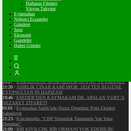
Ξ
%
Haftanın Filmleri
Vizyon Takvimi
TETHER
Eyüpsultan
Nöbetçi Eczaneler
$
%
Gündem
Spor
Ekonomi
Gazeteler
20:37
/
CHP EYÜPSULTAN İLÇE ÖRGÜTÜ ÜYELERİ
Haber Gönder
ANKARA’DA TEMASLARDA BULUNDU
19:40
/
MHP EYÜPSULTAN TEŞKİLATI’NIN ACI GÜNÜ
13:33
/
BAŞKAN DR. MİTHAT BÜLENT ÖZMEN’DEN
KAMUOYUNA AÇIKLAMA
12:34
/
Makyaj Sanatçısı Uzay Damla Yıldız, Uluslararası
Başarılarıyla Türkiye’yi Temsil Ediyor
23:27
/
KARADOLAP SPOR ÖZGÜR GÖYNÜ’YE EMANET
21:20
/
ASIRLIK ÇINAR RAMİ SPOR: 1924’TEN BUGÜNE
EYÜPSULTAN’IN HAFIZASI
19:46
/
ESEDER’DEN KAYMAKAM DR. ARSLAN YURT’A
NEZAKET ZİYARETİ
01:01
/
Eyüpsultan Sahili’nde Huzur Denetimi: Polis Ekipleri
Sahadaydı
21:23
/
Kılıçdaroğlu: “CHP Yolsuzluk Yapanlarla Yan Yana
Duramaz”
21:09
/
BİR KIVILCIM, BİR ORMANI YOK EDEBİLİR!