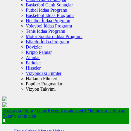
Basketbol Canlı Sonuçlar
Futbol İddaa Programı
Basketbol İddaa Programı
Hentbol İddaa Programı
Voleybol İddaa Programı
Tenis İddaa Programı
Motor Sporları İddaa Programı
Bilardo İddaa Programı
Dövizler
Kripto Paralar
Altınlar
Pariteler
Hisseler
Vizyondaki Filmler
Haftanın Filmleri
Popüler Fragmanlar
Vizyon Takvimi
Anasayfa
/
Spor
/
Onur Recep Kıvrak sessizliğini bozdu, Uğurcan
Çakır’a sahip çıktı