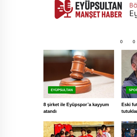
0
0
EYÜPSULTAN
SPO
8 şirket ile Eyüpspor’a kayyum
Eski fu
atandı
tutukla