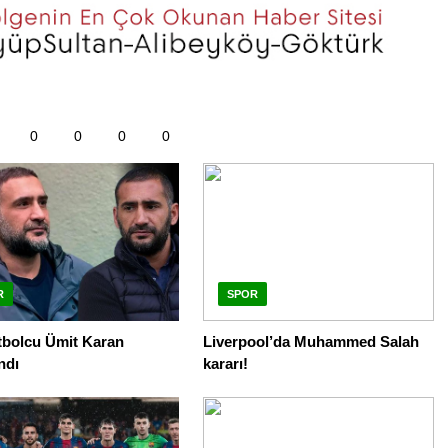
0
0
0
0
R
SPOR
tbolcu Ümit Karan
Liverpool’da Muhammed Salah
ndı
kararı!