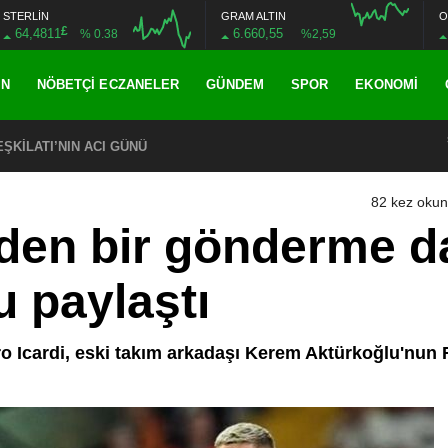
STERLİN
GRAM ALTIN
O
£
64,4811
6.660,55
% 0.38
%2,59
AN
NÖBETÇI ECZANELER
GÜNDEM
SPOR
EKONOMI
ŞKİLATI’NIN ACI GÜNÜ
82 kez oku
’den bir gönderme 
 paylaştı
uro Icardi, eski takım arkadaşı Kerem Aktürkoğlu'nun