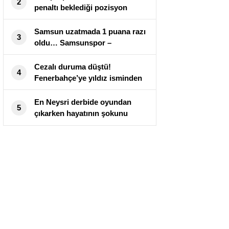
2
penaltı beklediği pozisyon
tartışma yarattı
Samsun uzatmada 1 puana razı
3
oldu… Samsunspor –
Alanyaspor maç sonucu 1-1
Cezalı duruma düştü!
4
Fenerbahçe’ye yıldız isminden
kötü haber
En Neysri derbide oyundan
5
çıkarken hayatının şokunu
yaşadı!