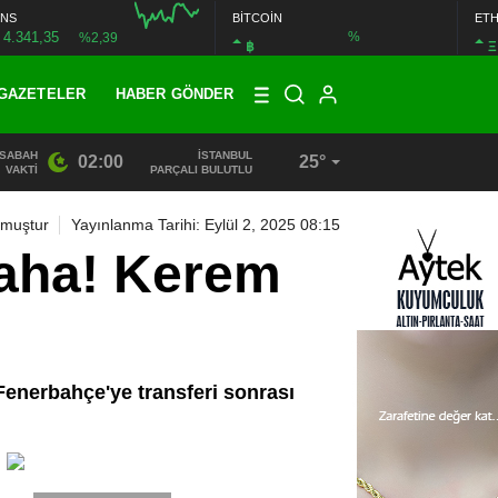
NS
BİTCOİN
ET
4.341,35
%
%2,39
฿
Ξ
GAZETELER
HABER GÖNDER
SABAH
İSTANBUL
02:00
25°
13:33
/
BAŞKAN DR. MİTHAT BÜLENT ÖZMEN’DEN KAMUOYU
VAKTI
PARÇALI BULUTLU
nmuştur
Yayınlanma Tarihi: Eylül 2, 2025 08:15
daha! Kerem
 Fenerbahçe'ye transferi sonrası