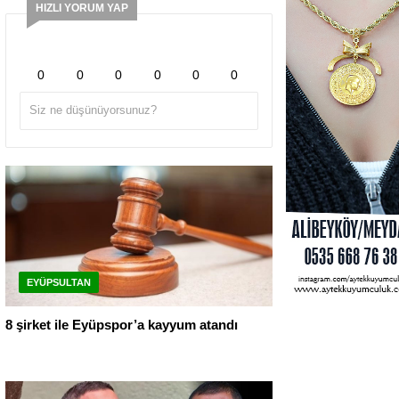
HIZLI YORUM YAP
0
0
0
0
0
0
EYÜPSULTAN
8 şirket ile Eyüpspor’a kayyum atandı