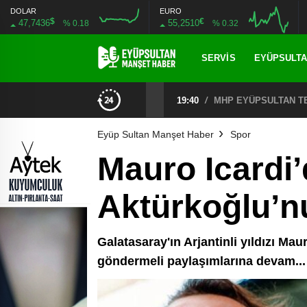
DOLAR
EURO
$
€
47,7436
55,2510
% 0.18
% 0.32
SERVIS
EYÜPSULT
CHP EYÜPSULTAN İLÇE ÖRGÜTÜ ÜYELERİ ANKARA’DA TEMASLARDA BULUNDU
19:40
/
MHP EYÜPSULTAN TE
Eyüp Sultan Manşet Haber
Spor
Mauro Icardi
Aktürkoğlu’nu
Galatasaray'ın Arjantinli yıldızı Ma
göndermeli paylaşımlarına devam...