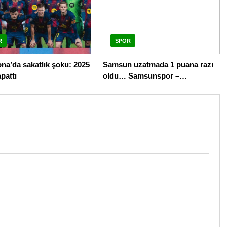
R
SPOR
na’da sakatlık şoku: 2025
Samsun uzatmada 1 puana razı
apattı
oldu… Samsunspor –
Alanyaspor maç sonucu 1-1