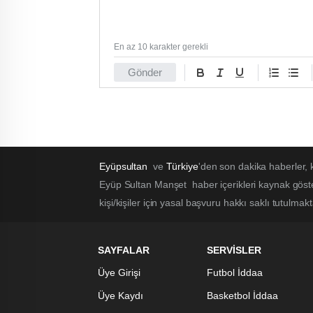
En az 10 karakter gerekli
Gönder
Eyüpsultan
ve
Türkiye
'den son dakika haberler,
Eyüp Sultan Manşet haber içerikleri kaynak göst
kişi/kişiler için yasal başvuru hakkı saklı tutulmak
SAYFALAR
SERVİSLER
Üye Girişi
Futbol İddaa
Üye Kaydı
Basketbol İddaa