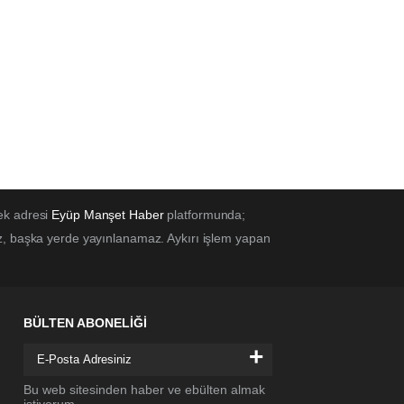
ek adresi
Eyüp Manşet Haber
platformunda;
z, başka yerde yayınlanamaz. Aykırı işlem yapan
BÜLTEN ABONELİĞİ
+
Bu web sitesinden haber ve ebülten almak