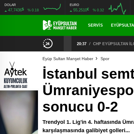
DOLAR
EURO
$
€
47,7436
55,2510
% 0.18
% 0.32
SERVIS
EYÜPSULT
CHP EYÜPSULTAN İLÇE ÖRGÜTÜ ÜYELERİ ANKARA’DA TEMASLARDA BULUNDU
19:40
/
MHP EYÜPSULTAN TE
Eyüp Sultan Manşet Haber
Spor
İstanbul semt
Ümraniyespor
sonucu 0-2
Trendyol 1. Lig'in 4. haftasında Ümr
karşılaşmasında galibiyet golleri...