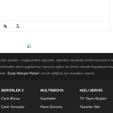
 köşe yazıları, magazinden siyasete, spordan seyahate bütün konuların t
erilmeden alıntı yapılamaz, kanuna aykırı ve izinsiz olarak kopyalanama
tadır.
Eyüp Manşet Haber
'i tercih ettiğiniz için teşekkür ederiz.
SERVİSLER 2
MULTİMEDYA
HIZLI SERVİS
Canlı Borsa
Gazeteler
TV Yayın Akışları
Canlı Sonuçlar
Hava Durumu
Yazarlar Site