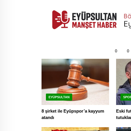
0
0
EYÜPSULTAN
SPO
8 şirket ile Eyüpspor’a kayyum
Eski fu
atandı
tutukla