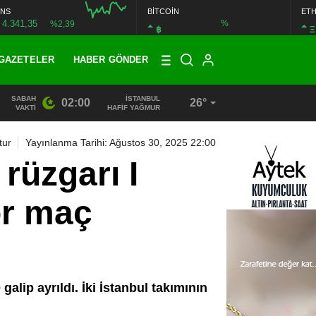
NS
BİTCOİN
ET
4.341,35
%
%2,39
฿
Ξ
GAZETELER
HABER GÖNDER
SABAH
İSTANBUL
02:00
26°
13:33
/
BAŞKAN DR. MİTHAT BÜLENT ÖZMEN’DEN KAMUOYU
VAKTI
HAFİF YAĞMUR
tur
Yayınlanma Tarihi: Ağustos 30, 2025 22:00
rüzgarı I
or maç
lip ayrıldı. İki İstanbul takımının