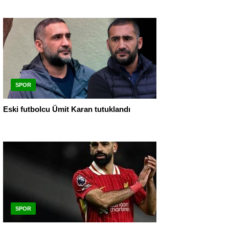
SPOR
Eski futbolcu Ümit Karan tutuklandı
SPOR