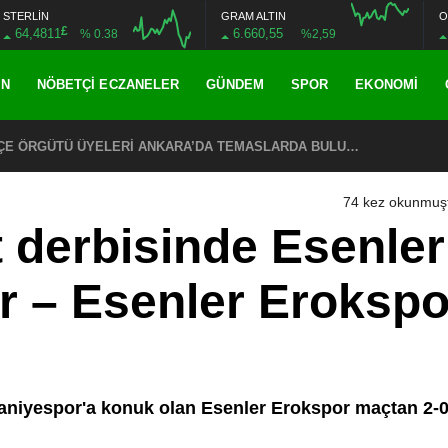
STERLİN
GRAM ALTIN
O
£
64,4811
6.660,55
% 0.38
%2,59
AN
NÖBETÇI ECZANELER
GÜNDEM
SPOR
EKONOMI
ŞKİLATI’NIN ACI GÜNÜ
74 kez okunmuş
 derbisinde Esenler 
 – Esenler Eroksp
aniyespor'a konuk olan Esenler Erokspor maçtan 2-0 ga