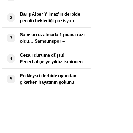
Barış Alper Yılmaz’ın derbide
2
penaltı beklediği pozisyon
tartışma yarattı
Samsun uzatmada 1 puana razı
3
oldu… Samsunspor –
Alanyaspor maç sonucu 1-1
Cezalı duruma düştü!
4
Fenerbahçe’ye yıldız isminden
kötü haber
En Neysri derbide oyundan
5
çıkarken hayatının şokunu
yaşadı!