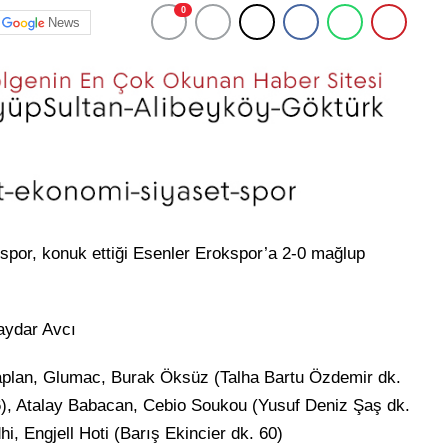
0
News
espor, konuk ettiği Esenler Erokspor’a 2-0 mağlup
aydar Avcı
plan, Glumac, Burak Öksüz (Talha Bartu Özdemir dk.
6), Atalay Babacan, Cebio Soukou (Yusuf Deniz Şaş dk.
i, Engjell Hoti (Barış Ekincier dk. 60)