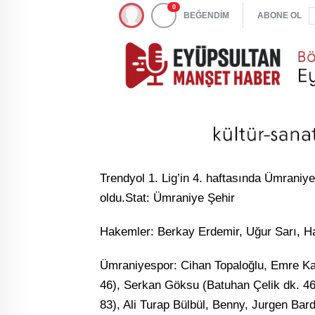
0
BEĞENDİM
ABONE OL
Trendyol 1. Lig’in 4. haftasında Ümraniy
oldu.Stat: Ümraniye Şehir
Hakemler: Berkay Erdemir, Uğur Sarı, H
Ümraniyespor: Cihan Topaloğlu, Emre Ka
46), Serkan Göksu (Batuhan Çelik dk. 4
83), Ali Turap Bülbül, Benny, Jurgen Bardh