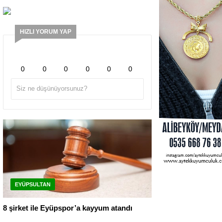
HIZLI YORUM YAP
0
0
0
0
0
0
EYÜPSULTAN
8 şirket ile Eyüpspor’a kayyum atandı