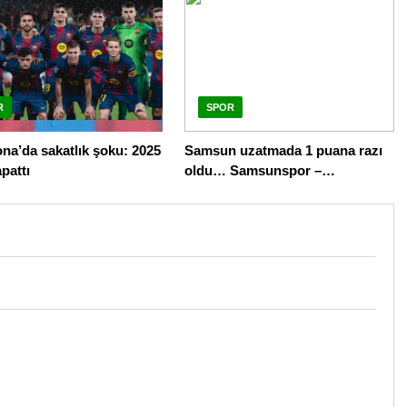
R
SPOR
na’da sakatlık şoku: 2025
Samsun uzatmada 1 puana razı
apattı
oldu… Samsunspor –
Alanyaspor maç sonucu 1-1