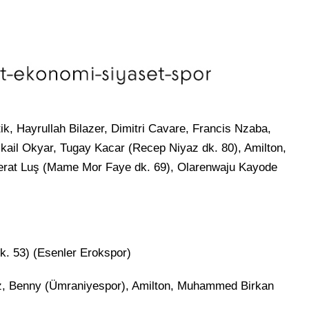
, Hayrullah Bilazer, Dimitri Cavare, Francis Nzaba,
kail Okyar, Tugay Kacar (Recep Niyaz dk. 80), Amilton,
erat Luş (Mame Mor Faye dk. 69), Olarenwaju Kayode
dk. 53) (Esenler Erokspor)
üz, Benny (Ümraniyespor), Amilton, Muhammed Birkan