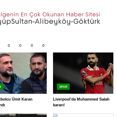
0
0
0
0
R
SPOR
tbolcu Ümit Karan
Liverpool’da Muhammed Salah
ndı
kararı!