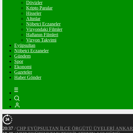
Dövizler
Kripto Paralar
Hisseler
Altınlar
Nöbetçi Eczaneler
Vizyondaki Filmler
Haftanın Filmleri
Vizyon Takvimi
Eyüpsultan
Nöbetçi Eczaneler
Gündem
Spor
Ekonomi
Gazeteler
Haber Gönder
20:37
/
CHP EYÜPSULTAN İLÇE ÖRGÜTÜ ÜYELERİ ANKA