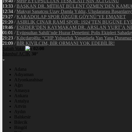
19:40
/
MHP EYÜPSULTAN TEŞKİLATI’NIN ACI GÜNÜ
13:33
/
BAŞKAN DR. MİTHAT BÜLENT ÖZMEN’DEN KAM
12:34
/
Makyaj Sanatçısı Uzay Damla Yıldız, Uluslararası Başarılarıy
23:27
/
KARADOLAP SPOR ÖZGÜR GÖYNÜ’YE EMANET
21:20
/
ASIRLIK ÇINAR RAMİ SPOR: 1924’TEN BUGÜNE EY
19:46
/
ESEDER’DEN KAYMAKAM DR. ARSLAN YURT’A NE
01:01
/
Eyüpsultan Sahili’nde Huzur Denetimi: Polis Ekipleri Sahada
21:23
/
Kılıçdaroğlu: “CHP Yolsuzluk Yapanlarla Yan Yana Duramaz
21:09
/
BİR KIVILCIM, BİR ORMANI YOK EDEBİLİR!
Sabah
Vakti
02:00
İstanbul
AÇIK
30°
Adana
Adıyaman
Afyonkarahisar
Ağrı
Amasya
Ankara
Antalya
Artvin
Aydın
Balıkesir
Bilecik
Bingöl