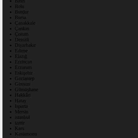
Bitlis
Bolu
Burdur
Bursa
Çanakkale
Çankırı
Çorum
Denizli
Diyarbakır
Edirne
Elazığ
Erzincan
Erzurum
Eskişehir
Gaziantep
Giresun
Gümüşhane
Hakkâri
Hatay
Isparta
Mersin
istanbul
izmir
Kars
Kastamonu