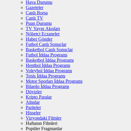
Hava Durumu
Gazeteler
Canlı Borsa
Canlı TV
Puan Durumu
TV Yayın Akışları
Nöbetçi Eczaneler
Haber Gönder
Futbol Canlı Sonuçlar
Basketbol Canlı Sonuçlar
Futbol İddaa Programı
Basketbol İddaa Programı
Hentbol İddaa Programı
Voleybol İddaa Programı
Tenis İddaa Programı
Motor Sporları İddaa Programı
Bilardo İddaa Programı
Dövizler
Kripto Paralar
Altınlar
Pariteler
Hisseler
Vizyondaki Filmler
Haftanın Filmleri
Popüler Fragmanlar