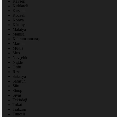
Kayseri
Kırklareli
Kırşehir
Kocaeli
Konya
Kütahya
Malatya
Manisa
Kahramanmaraş
Mardin
Muğla
Muş
Nevşehir
Niğde
Ordu
Rize
Sakarya
Samsun
Siirt
Sinop
Sivas
Tekirdağ
Tokat
Trabzon
Tunceli