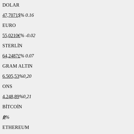
DOLAR
47,7071
$
% 0.16
EURO
55,0210
€
% -0.02
STERLİN
64,2487
£
% 0.07
GRAM ALTIN
6.505,53
%0,20
ONS
4.248,89
%0,21
BİTCOİN
฿
%
ETHEREUM