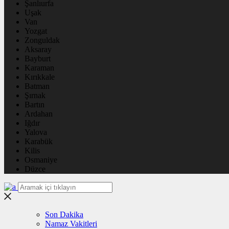
Şanlıurfa
Uşak
Van
Yozgat
Zonguldak
Aksaray
Bayburt
Karaman
Kırıkkale
Batman
Şırnak
Bartın
Ardahan
Iğdır
Yalova
Karabük
Kilis
Osmaniye
Düzce
Son Dakika
Namaz Vakitleri