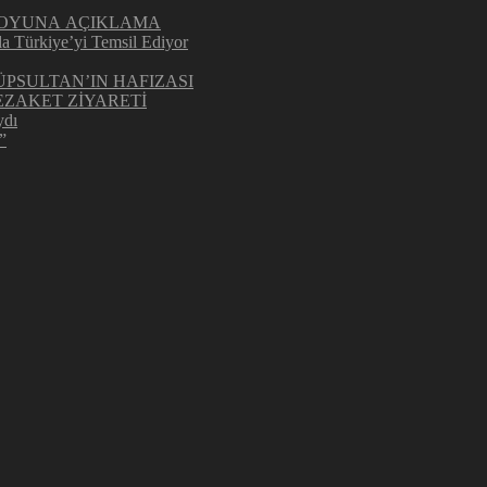
UOYUNA AÇIKLAMA
la Türkiye’yi Temsil Ediyor
ÜPSULTAN’IN HAFIZASI
ZAKET ZİYARETİ
ydı
”