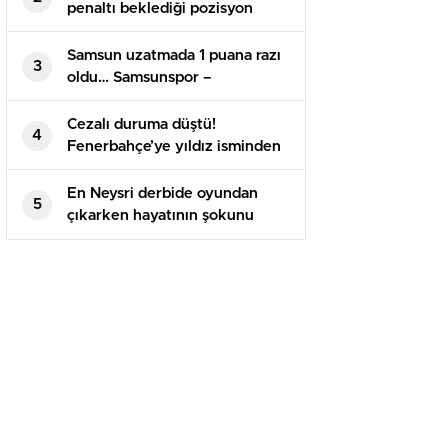
penaltı beklediği pozisyon
tartışma yarattı
Samsun uzatmada 1 puana razı
3
oldu… Samsunspor –
Alanyaspor maç sonucu 1-1
Cezalı duruma düştü!
4
Fenerbahçe’ye yıldız isminden
kötü haber
En Neysri derbide oyundan
5
çıkarken hayatının şokunu
yaşadı!