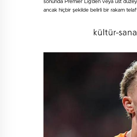
sonunda Premier Lig’den veya üst düzey k
ancak hiçbir şekilde belirli bir rakam telaff