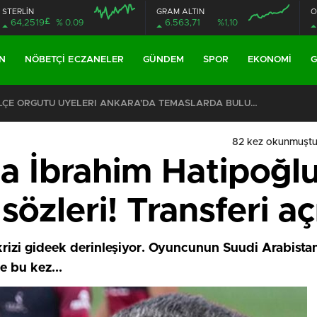
STERLİN
GRAM ALTIN
O
£
64,2519
% 0.09
6.563,71
%1,10
N
NÖBETÇI ECZANELER
GÜNDEM
SPOR
EKONOMI
G
ŞKİLATI’NIN ACI GÜNÜ
82 kez okunmuştu
da İbrahim Hatipoğl
özleri! Transferi aç
 krizi gideek derinleşiyor. Oyuncunun Suudi Arabis
e bu kez...