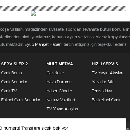
 köşe yazıları, magazinden siyasete, spordan seyahate bütün konuların
erilmeden alıntı yapılamaz, kanuna aykırı ve izinsiz olarak kopyalana
tutulmaktadır.
Eyüp Manşet Haber
'i tercih ettiğiniz için teşekkür ederiz.
SERVİSLER 2
MULTİMEDYA
HIZLI SERVİS
Canlı Borsa
Gazeteler
TV Yayın Akışları
Canlı Sonuçlar
Hava Durumu
Yazarlar Site
Canlı TV
Haber Gönder
Tenis İddaa
Futbol Canlı Sonuçlar
Namaz Vakitleri
Basketbol Canlı
TV Yayın Akışları
 numara! Transfere sıcak bakıyor
Eyüpsultan Manş