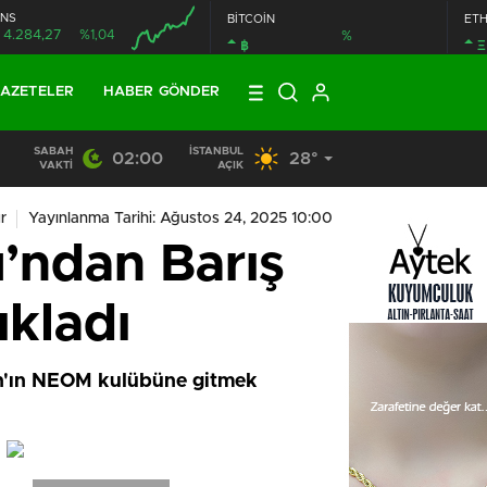
NS
BİTCOİN
ET
4.284,27
%1,04
%
฿
Ξ
AZETELER
HABER GÖNDER
SABAH
İSTANBUL
02:00
28°
13:33
/
BAŞKAN DR. MİTHAT BÜLENT ÖZMEN’DEN KAMUOY
VAKTI
AÇIK
r
Yayınlanma Tarihi: Ağustos 24, 2025 10:00
u’ndan Barış
ıkladı
tan'ın NEOM kulübüne gitmek