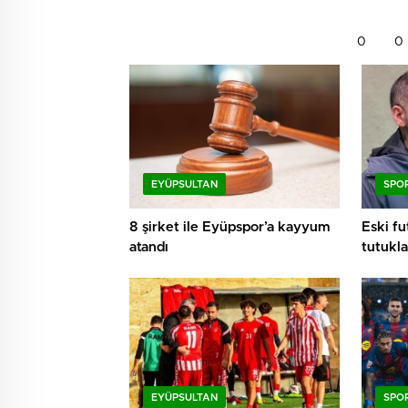
0
0
EYÜPSULTAN
SPO
8 şirket ile Eyüpspor’a kayyum
Eski f
atandı
tutukla
EYÜPSULTAN
SPO