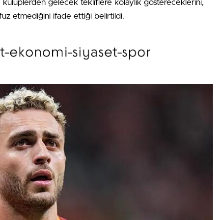
ulüplerden gelecek tekliflere kolaylık göstereceklerini,
uz etmediğini ifade ettiği belirtildi.