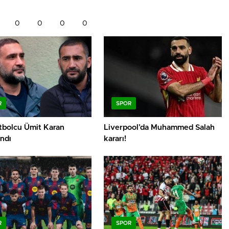
0
0
0
0
R
SPOR
utbolcu Ümit Karan
Liverpool’da Muhammed Salah
ndı
kararı!
R
SPOR