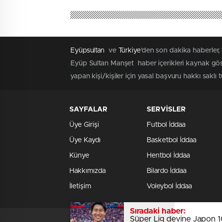
Eyüpsultan
ve
Türkiye
'den son dakika haberler,
Eyüp Sultan Manşet haber içerikleri kaynak göst
yapan kişi/kişiler için yasal başvuru hakkı saklı 
SAYFALAR
SERVİSLER
Üye Girişi
Futbol İddaa
Üye Kaydı
Basketbol İddaa
Künye
Hentbol İddaa
Hakkımızda
Bilardo İddaa
İletişim
Voleybol İddaa
Sıradaki haber:
Süper Lig devine Japon 10