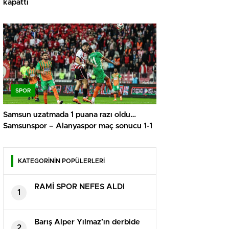
kapattı
SPOR
Samsun uzatmada 1 puana razı oldu…
Samsunspor – Alanyaspor maç sonucu 1-1
KATEGORİNİN POPÜLERLERİ
RAMİ SPOR NEFES ALDI
1
Barış Alper Yılmaz’ın derbide
2