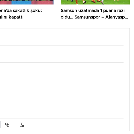
na’da sakatlık şoku:
Samsun uzatmada 1 puana razı
lını kapattı
oldu… Samsunspor – Alanyaspor
maç sonucu 1-1