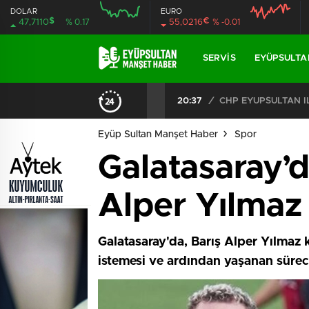
DOLAR
EURO
$
€
47,7110
% 0.17
55,0216
% -0.01
SERVIS
EYÜPSULTA
CHP EYÜPSULTAN İLÇE ÖRGÜTÜ ÜYELERİ ANKARA’DA TEMASLARDA BULUNDU
19:40
/
MHP EYÜPSULTAN TE
Eyüp Sultan Manşet Haber
Spor
Galatasaray’
Alper Yılmaz s
Galatasaray'da, Barış Alper Yılmaz
istemesi ve ardından yaşanan sürec