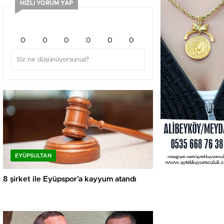
HIZLI YORUM YAP
0
0
0
0
0
0
EYÜPSULTAN
8 şirket ile Eyüpspor’a kayyum atandı