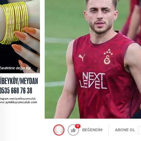
0
BEĞENDİM
ABONE OL