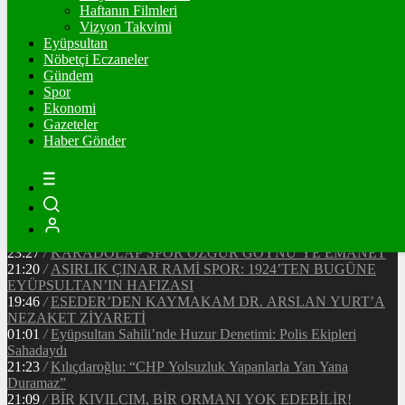
Ξ
%
Haftanın Filmleri
Vizyon Takvimi
TETHER
Eyüpsultan
Nöbetçi Eczaneler
$
%
Gündem
Spor
Ekonomi
Gazeteler
20:37
/
CHP EYÜPSULTAN İLÇE ÖRGÜTÜ ÜYELERİ
Haber Gönder
ANKARA’DA TEMASLARDA BULUNDU
19:40
/
MHP EYÜPSULTAN TEŞKİLATI’NIN ACI GÜNÜ
13:33
/
BAŞKAN DR. MİTHAT BÜLENT ÖZMEN’DEN
KAMUOYUNA AÇIKLAMA
12:34
/
Makyaj Sanatçısı Uzay Damla Yıldız, Uluslararası
Başarılarıyla Türkiye’yi Temsil Ediyor
23:27
/
KARADOLAP SPOR ÖZGÜR GÖYNÜ’YE EMANET
21:20
/
ASIRLIK ÇINAR RAMİ SPOR: 1924’TEN BUGÜNE
EYÜPSULTAN’IN HAFIZASI
19:46
/
ESEDER’DEN KAYMAKAM DR. ARSLAN YURT’A
NEZAKET ZİYARETİ
01:01
/
Eyüpsultan Sahili’nde Huzur Denetimi: Polis Ekipleri
Sahadaydı
21:23
/
Kılıçdaroğlu: “CHP Yolsuzluk Yapanlarla Yan Yana
Duramaz”
21:09
/
BİR KIVILCIM, BİR ORMANI YOK EDEBİLİR!