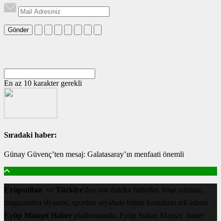
Gönder
En az 10 karakter gerekli
Sıradaki haber:
Günay Güvenç’ten mesaj: Galatasaray’ın menfaati önemli
Eyüpsultan
ve
Türkiye
'den son dakika haberler, köşe yazıları,
magazinden siyasete, spordan seyahate bütün konuların tek adresi
Eyüp Manşet Haber
platformunda; Eyüp Sultan Manşet haber