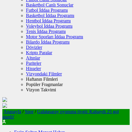
Basketbol Canlı Sonuçlar
Futbol İddaa Programı
Basketbol İddaa Programı
Hentbol İddaa Programı
Voleybol İddaa Programı
Tenis İddaa Programı
Motor Sporları İddaa Programı
Bilardo İddaa Programı
Dövizler
Kripto Paralar
Altınlar
Pariteler
Hisseler
Vizyondaki Filmler
Haftanın Filmleri
Popüler Fragmanlar
Vizyon Takvimi
Anasayfa
/
Spor
/
Galatasaray oyununa övgü: Kalsaydı 25 gol
atardı!