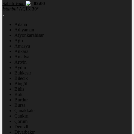
Sabah
Vakti
02:00
İstanbul
AÇIK
30°
Adana
Adıyaman
Afyonkarahisar
Ağrı
Amasya
Ankara
Antalya
Artvin
Aydın
Balıkesir
Bilecik
Bingöl
Bitlis
Bolu
Burdur
Bursa
Çanakkale
Çankırı
Çorum
Denizli
Diyarbakır