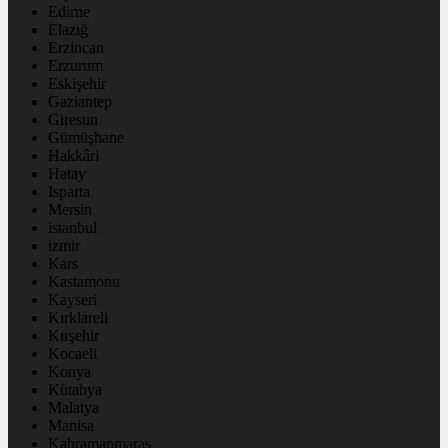
Edirne
Elazığ
Erzincan
Erzurum
Eskişehir
Gaziantep
Giresun
Gümüşhane
Hakkâri
Hatay
Isparta
Mersin
istanbul
izmir
Kars
Kastamonu
Kayseri
Kırklareli
Kırşehir
Kocaeli
Konya
Kütahya
Malatya
Manisa
Kahramanmaraş