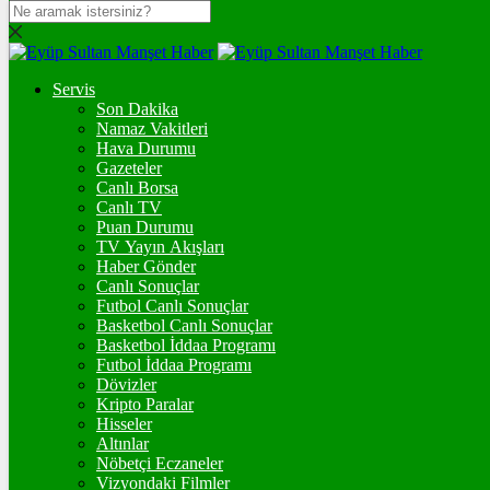
DOLAR
47,5983
$
% 0.05
Servis
EURO
Son Dakika
Namaz Vakitleri
54,9705
€
% -0.1
Hava Durumu
STERLİN
Gazeteler
Canlı Borsa
64,2073
£
% 0.11
Canlı TV
Puan Durumu
GRAM ALTIN
TV Yayın Akışları
Haber Gönder
6.495,72
%-0,01
Canlı Sonuçlar
Futbol Canlı Sonuçlar
ONS
Basketbol Canlı Sonuçlar
Basketbol İddaa Programı
4.237,10
%-0,24
Futbol İddaa Programı
Dövizler
BİTCOİN
Kripto Paralar
Hisseler
฿
%
Altınlar
Nöbetçi Eczaneler
ETHEREUM
Vizyondaki Filmler