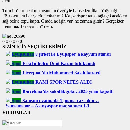
dedi.
Torreira’nın performansından övgüyle bahseden İlker Yağcıoğlu,
“Bir oyuncu her yerden çıkar mı? Kayserispor tam atağa çıkacakken
sağ bekte topu kaptı. Orada ne işin var, ne zaman gittin? Gerçekten
inanılmaz bir oyuncu” dedi.
0
0
0
0
0
0
SİZİN İÇİN SEÇTİKLERİMİZ
Eyüpsultan
8 şirket ile Eyüpspor’a kayyum atandı
Spor
Eski futbolcu Ümit Karan tutuklandı
Spor
Liverpool’da Muhammed Salah kararı!
Eyüpsultan
RAMİ SPOR NEFES ALDI
Spor
Barcelona’da sakatlık şoku: 2025 yılını kapattı
Spor
Samsun uzatmada 1 puana razı oldu…
Samsunspor – Alanyaspor maç sonucu 1-1
YORUMLAR