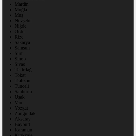
Mardin
Muğla
Muş
Nevşehir
Niğde
Ordu
Rize
Sakarya
Samsun
Siirt
Sinop
Sivas
Tekirdağ
Tokat
Trabzon
Tunceli
Şanlıurfa
Uşak
Van
Yozgat
Zonguldak
Aksaray
Bayburt
Karaman
Kırıkkale