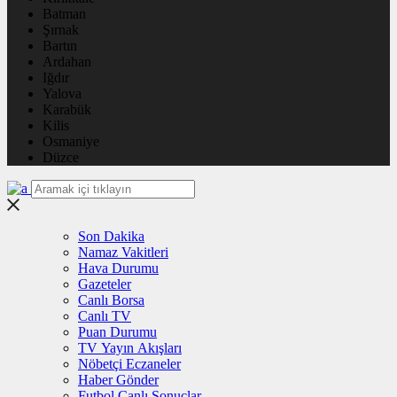
Batman
Şırnak
Bartın
Ardahan
Iğdır
Yalova
Karabük
Kilis
Osmaniye
Düzce
Son Dakika
Namaz Vakitleri
Hava Durumu
Gazeteler
Canlı Borsa
Canlı TV
Puan Durumu
TV Yayın Akışları
Nöbetçi Eczaneler
Haber Gönder
Futbol Canlı Sonuçlar