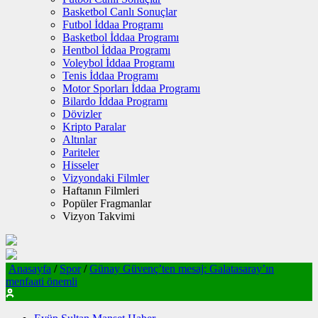
Basketbol Canlı Sonuçlar
Futbol İddaa Programı
Basketbol İddaa Programı
Hentbol İddaa Programı
Voleybol İddaa Programı
Tenis İddaa Programı
Motor Sporları İddaa Programı
Bilardo İddaa Programı
Dövizler
Kripto Paralar
Altınlar
Pariteler
Hisseler
Vizyondaki Filmler
Haftanın Filmleri
Popüler Fragmanlar
Vizyon Takvimi
Anasayfa
/
Spor
/
Günay Güvenç’ten mesaj: Galatasaray’ın
menfaati önemli