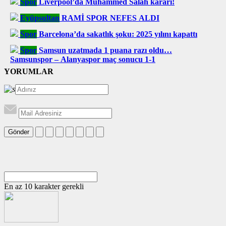
Spor
Liverpool’da Muhammed Salah kararı!
Eyüpsultan
RAMİ SPOR NEFES ALDI
Spor
Barcelona’da sakatlık şoku: 2025 yılını kapattı
Spor
Samsun uzatmada 1 puana razı oldu…
Samsunspor – Alanyaspor maç sonucu 1-1
YORUMLAR
Gönder
En az 10 karakter gerekli