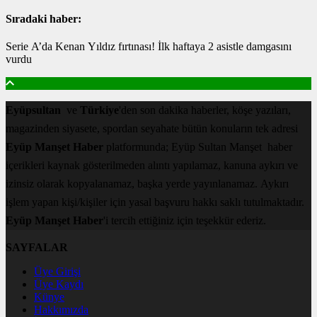
Sıradaki haber:
Serie A’da Kenan Yıldız fırtınası! İlk haftaya 2 asistle damgasını
vurdu
Eyüpsultan
ve
Türkiye
'den son dakika haberler, köşe yazıları,
magazinden siyasete, spordan seyahate bütün konuların tek adresi
Eyüp Manşet Haber
platformunda; Eyüp Sultan Manşet haber
içerikleri kaynak gösterilmeden alıntı yapılamaz, kanuna aykırı ve
izinsiz olarak kopyalanamaz, başka yerde yayınlanamaz. Aykırı
işlem yapan kişi/kişiler için yasal başvuru hakkı saklı tutulmaktadır.
Eyüp Manşet Haber
'i tercih ettiğiniz için teşekkür ederiz.
SAYFALAR
Üye Girişi
Üye Kaydı
Künye
Hakkımızda