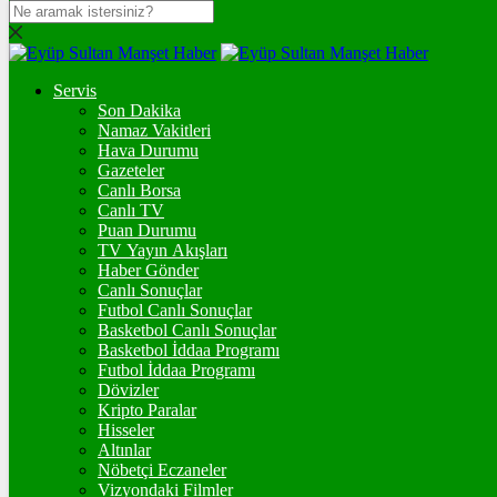
DOLAR
47,7134
$
% 0.16
Servis
EURO
Son Dakika
Namaz Vakitleri
55,0224
€
% -0.02
Hava Durumu
STERLİN
Gazeteler
Canlı Borsa
64,2443
£
% 0.07
Canlı TV
Puan Durumu
GRAM ALTIN
TV Yayın Akışları
Haber Gönder
6.530,27
%0,58
Canlı Sonuçlar
Futbol Canlı Sonuçlar
ONS
Basketbol Canlı Sonuçlar
Basketbol İddaa Programı
4.255,42
%0,36
Futbol İddaa Programı
Dövizler
BİTCOİN
Kripto Paralar
Hisseler
฿
%
Altınlar
Nöbetçi Eczaneler
ETHEREUM
Vizyondaki Filmler