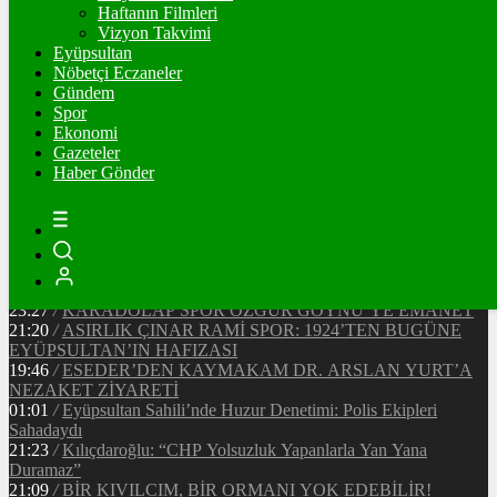
Ξ
%
Haftanın Filmleri
Vizyon Takvimi
TETHER
Eyüpsultan
Nöbetçi Eczaneler
$
%
Gündem
Spor
Ekonomi
Gazeteler
20:37
/
CHP EYÜPSULTAN İLÇE ÖRGÜTÜ ÜYELERİ
Haber Gönder
ANKARA’DA TEMASLARDA BULUNDU
19:40
/
MHP EYÜPSULTAN TEŞKİLATI’NIN ACI GÜNÜ
13:33
/
BAŞKAN DR. MİTHAT BÜLENT ÖZMEN’DEN
KAMUOYUNA AÇIKLAMA
12:34
/
Makyaj Sanatçısı Uzay Damla Yıldız, Uluslararası
Başarılarıyla Türkiye’yi Temsil Ediyor
23:27
/
KARADOLAP SPOR ÖZGÜR GÖYNÜ’YE EMANET
21:20
/
ASIRLIK ÇINAR RAMİ SPOR: 1924’TEN BUGÜNE
EYÜPSULTAN’IN HAFIZASI
19:46
/
ESEDER’DEN KAYMAKAM DR. ARSLAN YURT’A
NEZAKET ZİYARETİ
01:01
/
Eyüpsultan Sahili’nde Huzur Denetimi: Polis Ekipleri
Sahadaydı
21:23
/
Kılıçdaroğlu: “CHP Yolsuzluk Yapanlarla Yan Yana
Duramaz”
21:09
/
BİR KIVILCIM, BİR ORMANI YOK EDEBİLİR!