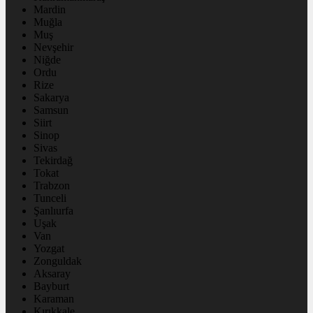
Mardin
Muğla
Muş
Nevşehir
Niğde
Ordu
Rize
Sakarya
Samsun
Siirt
Sinop
Sivas
Tekirdağ
Tokat
Trabzon
Tunceli
Şanlıurfa
Uşak
Van
Yozgat
Zonguldak
Aksaray
Bayburt
Karaman
Kırıkkale