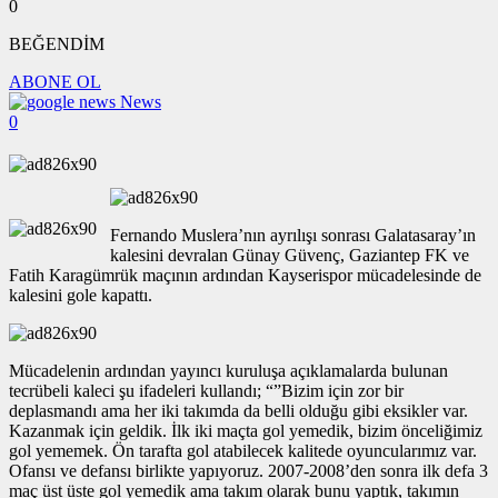
0
BEĞENDİM
ABONE OL
News
0
Fernando Muslera’nın ayrılışı sonrası Galatasaray’ın
kalesini devralan Günay Güvenç, Gaziantep FK ve
Fatih Karagümrük maçının ardından Kayserispor mücadelesinde de
kalesini gole kapattı.
Mücadelenin ardından yayıncı kuruluşa açıklamalarda bulunan
tecrübeli kaleci şu ifadeleri kullandı; “”Bizim için zor bir
deplasmandı ama her iki takımda da belli olduğu gibi eksikler var.
Kazanmak için geldik. İlk iki maçta gol yemedik, bizim önceliğimiz
gol yememek. Ön tarafta gol atabilecek kalitede oyuncularımız var.
Ofansı ve defansı birlikte yapıyoruz. 2007-2008’den sonra ilk defa 3
maç üst üste gol yemedik ama takım olarak bunu yaptık, takımın