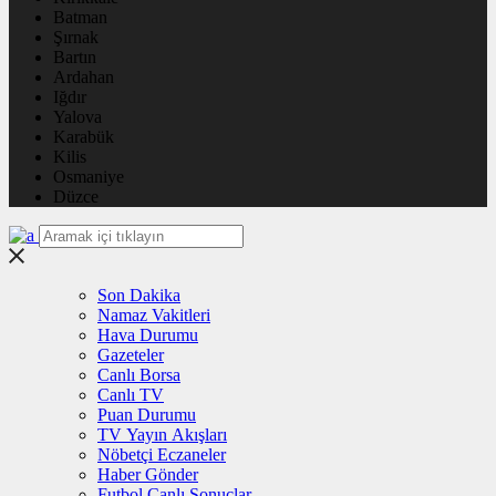
Batman
Şırnak
Bartın
Ardahan
Iğdır
Yalova
Karabük
Kilis
Osmaniye
Düzce
Son Dakika
Namaz Vakitleri
Hava Durumu
Gazeteler
Canlı Borsa
Canlı TV
Puan Durumu
TV Yayın Akışları
Nöbetçi Eczaneler
Haber Gönder
Futbol Canlı Sonuçlar