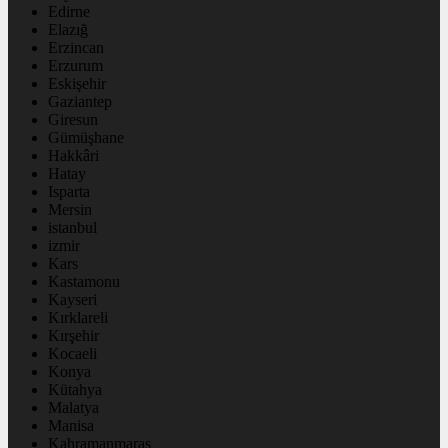
Edirne
Elazığ
Erzincan
Erzurum
Eskişehir
Gaziantep
Giresun
Gümüşhane
Hakkâri
Hatay
Isparta
Mersin
istanbul
izmir
Kars
Kastamonu
Kayseri
Kırklareli
Kırşehir
Kocaeli
Konya
Kütahya
Malatya
Manisa
Kahramanmaraş