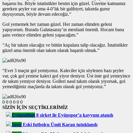
başarısı bu. Böyle istatistikler benim için güzel. Üzerine katmamız
gereken şeyler var ama 4-0’lık bir galibiyet, takımla gurur
duyuyorum, böyle devam edeceğiz.”
Gol yememek her zaman güzel. Her zaman elimden geleni
yapıyorum. Burada Galatasaray’ın menfaati önemli. Hocam bana
şans verince elimden geleni yapacağım.”
“Aç bir takım olacağız ve bütün kupalara talip olacağız. İstatistikler
güzel ama önemli olan takım olarak başarılı olmak.”
“Evet 3 maçtır gol yemiyoruz. Kaleciler için söylenen bazı şeyler
var, çok gol yenirse kaleci gol yiyor deniyor. Üst üste gol yemeyince
de takım yemiyor deniyor. Golleri nasıl takım olarak yiyorsak, gol
yemediğimiz maçlarda da takım olarak gol yemiyoruz.”
0
0
0
0
0
0
SİZİN İÇİN SEÇTİKLERİMİZ
Eyüpsultan
8 şirket ile Eyüpspor’a kayyum atandı
Spor
Eski futbolcu Ümit Karan tutuklandı