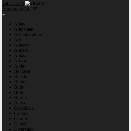
Sabah
Vakti
02:00
İstanbul
AÇIK
28°
Adana
Adıyaman
Afyonkarahisar
Ağrı
Amasya
Ankara
Antalya
Artvin
Aydın
Balıkesir
Bilecik
Bingöl
Bitlis
Bolu
Burdur
Bursa
Çanakkale
Çankırı
Çorum
Denizli
Diyarbakır