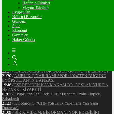
91314
Ξ
%0.2
Haftanın Filmleri
Vizyon Takvimi
TETHER
Eyüpsultan
Nöbetçi Eczaneler
47.67
$
%0
Gündem
Spor
Ekonomi
Gazeteler
20:37
/
CHP EYÜPSULTAN İLÇE ÖRGÜTÜ ÜYELERİ
Haber Gönder
ANKARA’DA TEMASLARDA BULUNDU
19:40
/
MHP EYÜPSULTAN TEŞKİLATI’NIN ACI GÜNÜ
13:33
/
BAŞKAN DR. MİTHAT BÜLENT ÖZMEN’DEN
KAMUOYUNA AÇIKLAMA
12:34
/
Makyaj Sanatçısı Uzay Damla Yıldız, Uluslararası
Başarılarıyla Türkiye’yi Temsil Ediyor
23:27
/
KARADOLAP SPOR ÖZGÜR GÖYNÜ’YE EMANET
21:20
/
ASIRLIK ÇINAR RAMİ SPOR: 1924’TEN BUGÜNE
EYÜPSULTAN’IN HAFIZASI
19:46
/
ESEDER’DEN KAYMAKAM DR. ARSLAN YURT’A
NEZAKET ZİYARETİ
01:01
/
Eyüpsultan Sahili’nde Huzur Denetimi: Polis Ekipleri
Sahadaydı
21:23
/
Kılıçdaroğlu: “CHP Yolsuzluk Yapanlarla Yan Yana
Duramaz”
21:09
/
BİR KIVILCIM, BİR ORMANI YOK EDEBİLİR!