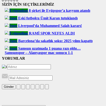
0
0
0
0
0
0
SİZİN İÇİN SEÇTİKLERİMİZ
Eyüpsultan
8 şirket ile Eyüpspor’a kayyum atandı
Spor
Eski futbolcu Ümit Karan tutuklandı
Spor
Liverpool’da Muhammed Salah kararı!
Eyüpsultan
RAMİ SPOR NEFES ALDI
Spor
Barcelona’da sakatlık şoku: 2025 yılını kapattı
Spor
Samsun uzatmada 1 puana razı oldu…
Samsunspor – Alanyaspor maç sonucu 1-1
YORUMLAR
Gönder