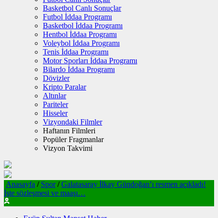
Basketbol Canlı Sonuçlar
Futbol İddaa Programı
Basketbol İddaa Programı
Hentbol İddaa Programı
Voleybol İddaa Programı
Tenis İddaa Programı
Motor Sporları İddaa Programı
Bilardo İddaa Programı
Dövizler
Kripto Paralar
Altınlar
Pariteler
Hisseler
Vizyondaki Filmler
Haftanın Filmleri
Popüler Fragmanlar
Vizyon Takvimi
Anasayfa
/
Spor
/
Galatasaray İlkay Gündoğan’ı resmen açıkladı!
İşte sözleşmesi ve maaşı…