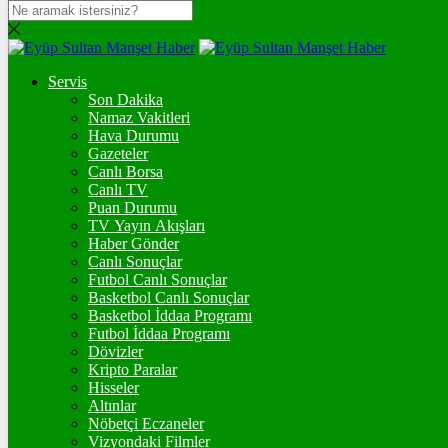
DOLAR
47,7436
$
% 0.18
Servis
EURO
Son Dakika
Namaz Vakitleri
55,2510
€
% 0.32
Hava Durumu
STERLİN
Gazeteler
Canlı Borsa
64,4811
£
% 0.38
Canlı TV
Puan Durumu
GRAM ALTIN
TV Yayın Akışları
Haber Gönder
6.660,55
%2,59
Canlı Sonuçlar
Futbol Canlı Sonuçlar
ONS
Basketbol Canlı Sonuçlar
Basketbol İddaa Programı
4.341,35
%2,39
Futbol İddaa Programı
Dövizler
BİTCOİN
Kripto Paralar
Hisseler
3092506
฿
%0.1
Altınlar
Nöbetçi Eczaneler
ETHEREUM
Vizyondaki Filmler