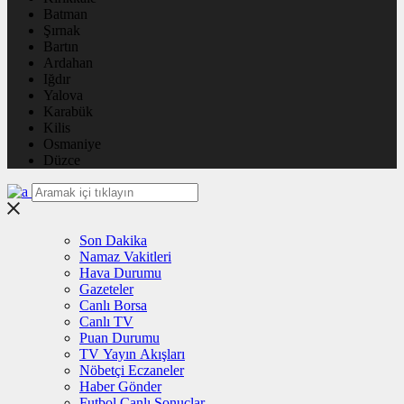
Batman
Şırnak
Bartın
Ardahan
Iğdır
Yalova
Karabük
Kilis
Osmaniye
Düzce
Son Dakika
Namaz Vakitleri
Hava Durumu
Gazeteler
Canlı Borsa
Canlı TV
Puan Durumu
TV Yayın Akışları
Nöbetçi Eczaneler
Haber Gönder
Futbol Canlı Sonuçlar