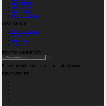
Hava Durumu
Haber Gönder
Namaz Vakitleri
TV Yayın Akışları
HIZLI SERVİS
TV Yayın Akışları
Yazarlar Site
Tenis İddaa
Basketbol Canlı
BÜLTEN ABONELİĞİ
+
Bu web sitesinden haber ve ebülten almak istiyorum
BİZİ TAKİP ET