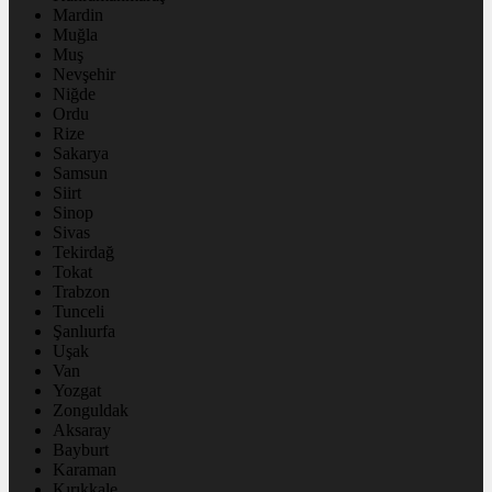
Mardin
Muğla
Muş
Nevşehir
Niğde
Ordu
Rize
Sakarya
Samsun
Siirt
Sinop
Sivas
Tekirdağ
Tokat
Trabzon
Tunceli
Şanlıurfa
Uşak
Van
Yozgat
Zonguldak
Aksaray
Bayburt
Karaman
Kırıkkale