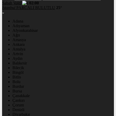
Sabah
Vakti
02:00
İstanbul
PARÇALI BULUTLU
25°
Adana
Adıyaman
Afyonkarahisar
Ağrı
Amasya
Ankara
Antalya
Artvin
Aydın
Balıkesir
Bilecik
Bingöl
Bitlis
Bolu
Burdur
Bursa
Çanakkale
Çankırı
Çorum
Denizli
Diyarbakır