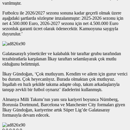
varılmıştır.
Futbolcu ile 2026/2027 sezonu sonuna kadar geçerli olmak üzere
aşağıdaki şartlarda sözleşme imzalanmıştır: 2025-2026 sezonu için
net 4.500.000 Euro, 2026-2027 sezonu için net 4.500.000 Euro
sezonluk garanti ücret olarak ödenecektir. Kamuoyuna saygıyla
duyurulur.’
Galatasaraylı yöneticiler ve kalabalık bir taraftar grubu tarafından
tezahüratlarla karşılanan İlkay taraftarı selamlayarak çok mutlu
olduğunu belirtmişti.
İlkay Gündoğan, ‘Çok mutluyum. Kendim ve ailem için gurur verici
bu durum. Çok heyecanlıyız. Burada olmaktan çok mutluyuz.
İnşallah en hızlı şekilde takıma adapte olup, takım arkadaşlarıyla
tanışıp zevkli bir futbol oynarız’ ifadelerini kullanmıştı.
Almanya Milli Takımı’nın yanı sıra kariyeri boyunca Nürnberg,
Borussia Dortmund, Barcelona ve Manchester City formaları giyen
İlkay Gündoğan, kariyerine artık Süper Lig’de Galatasaray
formasıyla devam edecek.