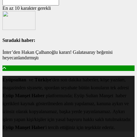
En az 10 karakter gerekli
Sıradaki haber:
İnter’den Hakan Çalhanoğlu kararı! Galatasaray beğenisi
heyecanlandırmıştı
Eyüpsultan
ve
Türkiye
'den son dakika haberler, köşe yazıları,
magazinden siyasete, spordan seyahate bütün konuların tek adresi
Eyüp Manşet Haber
platformunda; Eyüp Sultan Manşet haber
içerikleri kaynak gösterilmeden alıntı yapılamaz, kanuna aykırı ve
izinsiz olarak kopyalanamaz, başka yerde yayınlanamaz. Aykırı
işlem yapan kişi/kişiler için yasal başvuru hakkı saklı tutulmaktadır.
Eyüp Manşet Haber
'i tercih ettiğiniz için teşekkür ederiz.