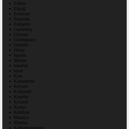
Edirne
Elazığ
Erzincan
Erzurum
Eskişehir
Gaziantep
Giresun
Gümüşhane
Hakkâri
Hatay
Isparta
Mersin
istanbul
izmir
Kars
Kastamonu
Kayseri
Kırklareli
Kırşehir
Kocaeli
Konya
Kütahya
Malatya
Manisa
Kahramanmaraş