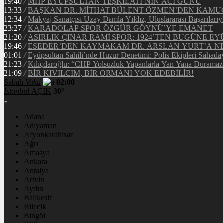
19:40
/
MHP EYÜPSULTAN TEŞKİLATI’NIN ACI GÜNÜ
13:33
/
BAŞKAN DR. MİTHAT BÜLENT ÖZMEN’DEN KAM
12:34
/
Makyaj Sanatçısı Uzay Damla Yıldız, Uluslararası Başarılarıy
23:27
/
KARADOLAP SPOR ÖZGÜR GÖYNÜ’YE EMANET
21:20
/
ASIRLIK ÇINAR RAMİ SPOR: 1924’TEN BUGÜNE EY
19:46
/
ESEDER’DEN KAYMAKAM DR. ARSLAN YURT’A NE
01:01
/
Eyüpsultan Sahili’nde Huzur Denetimi: Polis Ekipleri Sahada
21:23
/
Kılıçdaroğlu: “CHP Yolsuzluk Yapanlarla Yan Yana Duramaz
21:09
/
BİR KIVILCIM, BİR ORMANI YOK EDEBİLİR!
Sabah
Vakti
02:00
İstanbul
AÇIK
30°
Adana
Adıyaman
Afyonkarahisar
Ağrı
Amasya
Ankara
Antalya
Artvin
Aydın
Balıkesir
Bilecik
Bingöl