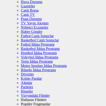
Hava Durumu
Gazeteler
Canlı Borsa
Canlı TV
Puan Durumu
TV Yayın Akışları
Nöbetçi Eczaneler
Haber Gönder
Futbol Canlı Sonuçlar
Basketbol Canlı Sonuçlar
Futbol İddaa Programı
Basketbol İddaa Programı
Hentbol İddaa Programı
Voleybol İddaa Programı
Tenis İddaa Programı
Motor Sporları İddaa Programı
Bilardo İddaa Programı
Dövizler
Kripto Paralar
Altınlar
Pariteler
Hisseler
Vizyondaki Filmler
Haftanın Filmleri
Popüler Fragmanlar