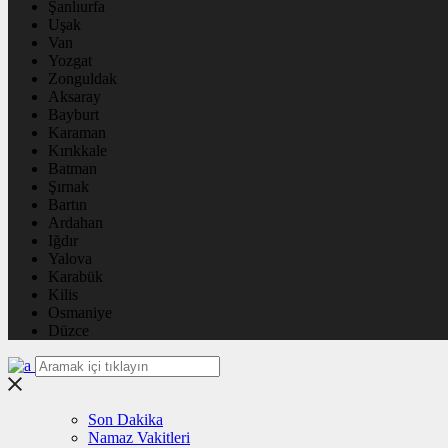
Şanlıurfa
Uşak
Van
Yozgat
Zonguldak
Aksaray
Bayburt
Karaman
Kırıkkale
Batman
Şırnak
Bartın
Ardahan
Iğdır
Yalova
Karabük
Kilis
Osmaniye
Düzce
Son Dakika
Namaz Vakitleri