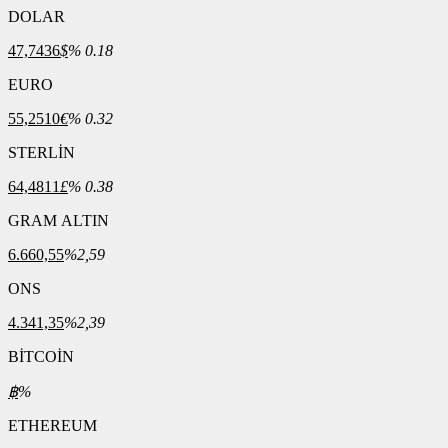
DOLAR
47,7436
$
% 0.18
EURO
55,2510
€
% 0.32
STERLİN
64,4811
£
% 0.38
GRAM ALTIN
6.660,55
%2,59
ONS
4.341,35
%2,39
BİTCOİN
฿
%
ETHEREUM