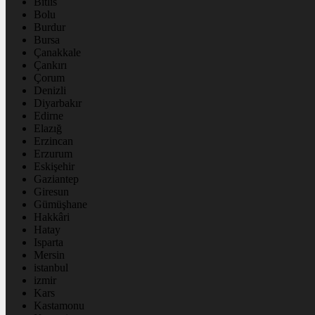
Bitlis
Bolu
Burdur
Bursa
Çanakkale
Çankırı
Çorum
Denizli
Diyarbakır
Edirne
Elazığ
Erzincan
Erzurum
Eskişehir
Gaziantep
Giresun
Gümüşhane
Hakkâri
Hatay
Isparta
Mersin
istanbul
izmir
Kars
Kastamonu