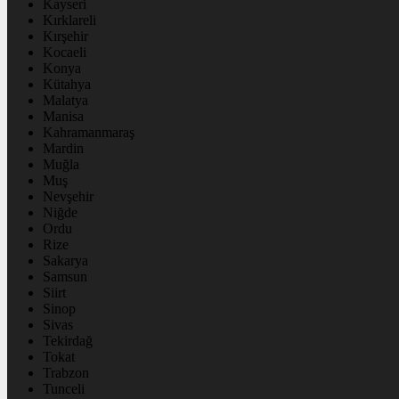
Kayseri
Kırklareli
Kırşehir
Kocaeli
Konya
Kütahya
Malatya
Manisa
Kahramanmaraş
Mardin
Muğla
Muş
Nevşehir
Niğde
Ordu
Rize
Sakarya
Samsun
Siirt
Sinop
Sivas
Tekirdağ
Tokat
Trabzon
Tunceli