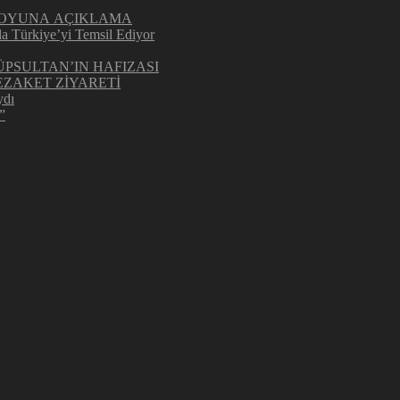
UOYUNA AÇIKLAMA
la Türkiye’yi Temsil Ediyor
ÜPSULTAN’IN HAFIZASI
ZAKET ZİYARETİ
ydı
”