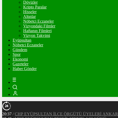
Dövizler
Kripto Paralar
Hisseler
Altınlar
Nöbetçi Eczaneler
Vizyondaki Filmler
Haftanın Filmleri
Vizyon Takvimi
Eyüpsultan
Nöbetçi Eczaneler
Gündem
Spor
Ekonomi
Gazeteler
Haber Gönder
20:37
/
CHP EYÜPSULTAN İLÇE ÖRGÜTÜ ÜYELERİ ANKA